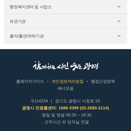
행정복지센터 및 사업소
유관기관
출자/출연/위탁기관
홈페이지가이드
개인정보처리방침
웹접근성정책
배너모음
우)14234
|
경기도 광명시 시청로 20
광명시 민원콜센터: 1688-3399 (02-2680-2114)
· 평일 및 명절 08:30 ~ 18:30
· 근무시간 외 당직실 연결