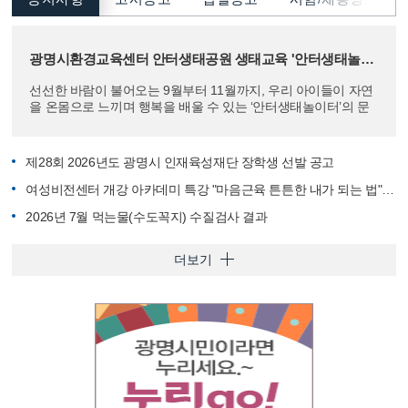
광명시환경교육센터 안터생태공원 생태교육 '안터생태놀이터' 참여자 모집
선선한 바람이 불어오는 9월부터 11월까지, 우리 아이들이 자연
을 온몸으로 느끼며 행복을 배울 수 있는 ‘안터생태놀이터’의 문
이 열립니다! "푸른 안터, 아이들이 행복한 곳!&q...
제28회 2026년도 광명시 인재육성재단 장학생 선발 공고
여성비전센터 개강 아카데미 특강 "마음근육 튼튼한 내가 되는 법" 박상미 교수 초청 특별강연
2026년 7월 먹는물(수도꼭지) 수질검사 결과
더보기