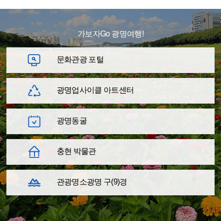
가보자Go 광명여행!
문화관광 포털
광명업사이클
아트센터
광명동굴
충현 박물관
관광명소
광명 구(9)경