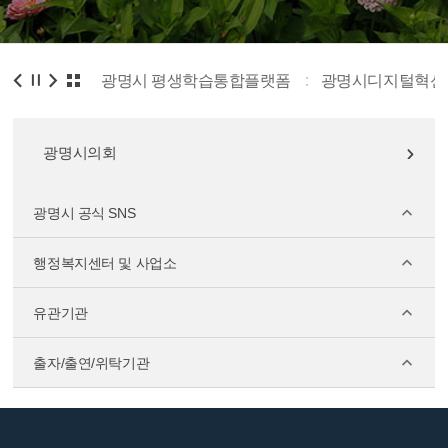
 평생학습통합플랫폼
광명시디지털혁신교육센터
국민안전
광명시의회
광명시 공식 SNS
행정복지센터 및 사업소
유관기관
출자/출연/위탁기관