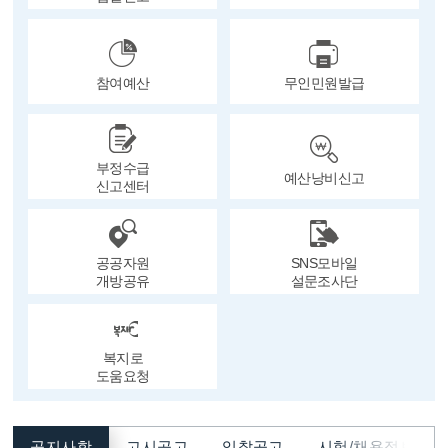
참여예산
무인민원발급
부정수급
예산낭비신고
신고센터
공공자원
SNS모바일
개방공유
설문조사단
복지로
도움요청
공지사항
고시공고
입찰공고
시험/채용정보