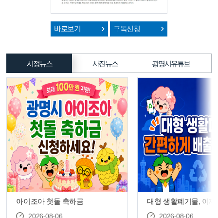
바로보기
구독신청
시정뉴스
사진뉴스
광명시유튜브
아이조아 첫돌 축하금
대형 생활폐기물, 이제
다’로 간편하게 신고하
2026-08-06
2026-08-06