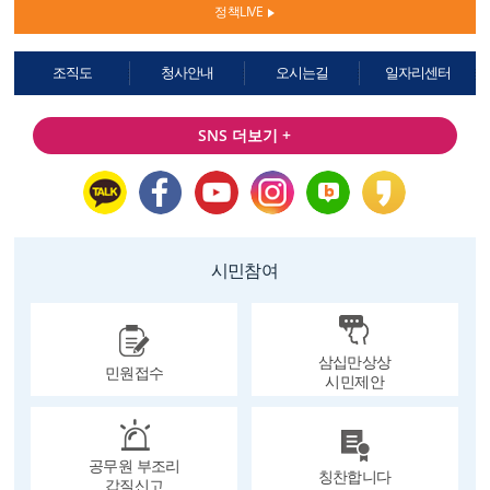
정책LIVE
조직도
청사안내
오시는길
일자리센터
SNS 더보기 +
시민참여
삼십만상상
민원접수
시민제안
공무원 부조리
칭찬합니다
갑질신고