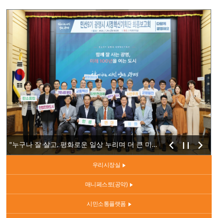
"시민 안전을 지키는 것은 시민과 가장 가까이 있는 지방...
"기후의병 2만 명 돌파, 시민과 함께 지속가능한 탄소중...
"누구나 잘 살고, 평화로운 일상 누리며 더 큰 미래로 ...
우리시장실
매니페스토(공약)
시민소통플랫폼