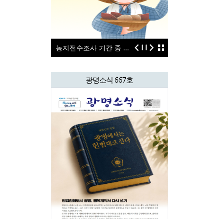
 ...
광명시 통합돌봄 사업
해외여행 시, 지
광명소식 667호