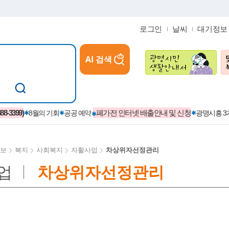
로그인
날씨
대기정보
AI 검색
참여
지역경제활성화/교육/일자리
-3399)
폐가전 인터넷 배출안내 및 신청
8월의 기회
공공 예약
광명시흥 
보
복지
사회복지
자활사업
차상위자선정관리
업
차상위자선정관리
카카오톡플러스친구
정제도
보
시정자료실
설치현황
(재)경기도민회장학회 장학금
보
사청구제
습원
법무행정
발급 받을 수 있는 증명
교복지원금 신청
시정
견인제
입찰계약정보
서비스 이용제한 안내
초·중·고등학생 입학 축하금 
 방문 처리제
위반업소공개