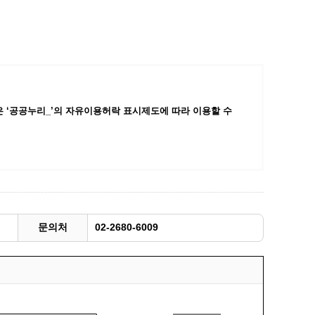
광명동굴딸기 스마트팜 체험프로그램
주말농장신청
상자텃밭신청
공유농업
정장대여신청
 ‘공공누리_’
의 자유이용허락 표시제도에 따라 이용할 수
문의처
02-2680-6009