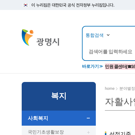
이 누리집은 대한민국 공식 전자정부 누리집입니다.
뉴스/정보공개
민원/
바로가기
민원 콜센터(☎1688
home
분야별정
복지
자활사
공지사항
광명시 생활종합안내서
시립예술단
소식지/
민원조
교육정
고시/공고/입법예고
종합민원실 안내도
단원소개
반상회
사전심
평생학
사회복지
행사ㆍ축제
종합민원상담센터
예술/공연단체
미디어
민원후
시 주간행사
우리 노무사 상담센터
광명시립예술단 티켓박스
민원1회
국민기초생활보장
선정기준