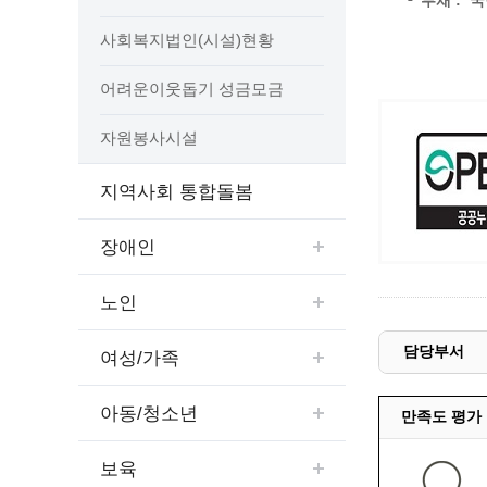
부채 : 
예산집행실명공개
센터소개
가족관
행정재산 관리위탁 현황 공개
사회복지법인(시설)현황
위치안내
여권민
공공시설물 설치 비용 공개
어려운이웃돕기 성금모금
상담안내
부동산
인사운영통계
시민의 소리
정보통신
겸직허가 현황
자원봉사시설
정보통신
주민자치센터
정보통신
고향사랑기부제
지역사회 통합돌봄
세움터(건축 행정 시스템)
장애인
노인
담당부서
여성/가족
아동/청소년
만족도 평가
보육