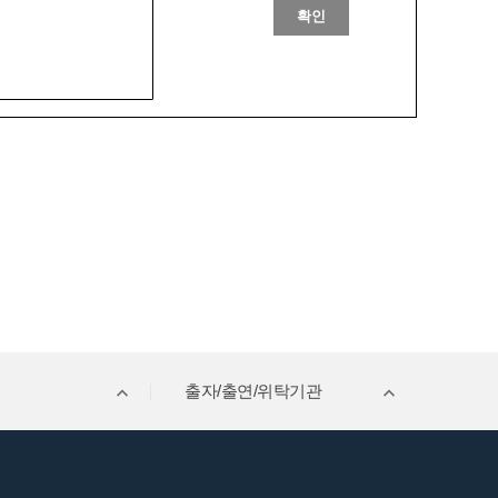
확인
출자/출연/위탁기관