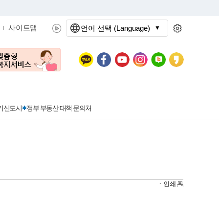
사이트맵
언어 선택 (Language)
문화관광
분야별정보
3기신도시
정부 부동산 대책 문의처
공공데이터개방
민원접수
청년 아르바이트 신청
착한가격지정업소란?
정보공개현황
정부24
착한가격지정업소
ㆍ인쇄
신청
포상금
민원처리공개
이용후기
지방공기업
민원서비스 종합평가 결과