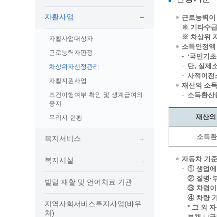
보도자료
민원상담전화
사회취약
자활사업
보도자료(2021.4월이전)
어디서나 민원
근로능력이 
폐업신고
※ 기타수급
광명시인생플러스센터
취업지원
전자시보
본인서명/인감신고/증명발급
구술 및
※ 차상위 
자활사업대상자
광명일자리센터
영화상영관 현황
채용박람
민원 제증명 수수료 면제사항
소득인정액 
근로능력자판정
ʻ국민기
출판사 및 인쇄소 현황
지역맞춤
행정처리기준편람
단, 실제
차상위자선정관리
박물관/미술관 현황
공공일
행정정보공동이용
사적이전소
자활지원사업
사전정보공표
문화유통업 현황
시청안
지역공동
대법원인터넷등기소
재산의 소득
조건이행여부 확인 및 생계급여의
소득환산율
행정정보공개안내
문화관광 해설사
주요시
직업 소
110화상수화통역서비스
중지
정보공개 비공개 세부기준
광명의 
노동조
고객서비스 표준 매뉴얼
재산의
우리시 현황
행정정보공개목록
광명시 
행정서비스헌장
소득환
복지서비스
행정정보공개청구
광명의 
민원편람
국가유산관
조직정보공개
국내외 
출생·사망·혼인신고 등 10종에 대한 신고
자동차 기준
복지시설
절차
역사관
업무추진비(부서장)
시민이
① 생업에
자주하는 질문
② 질병·
업무추진비(시장·부시장·실국장)
발달 재활 및 언어치료 기관
③ 차령이
상품권 구매·사용
④ 차량 
지역사회서비스투자사업(바우
인센티브 적립·사용
* 그 외
처)