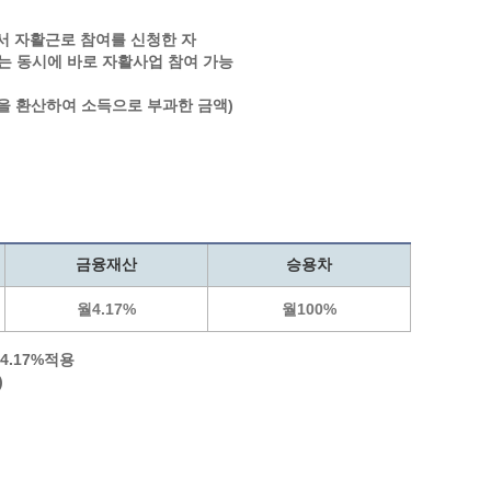
통계
청탁금지법 온라인 콜센터
서 자활근로 참여를 신청한 자
사회조사
365민원실 운영현황
는 동시에 바로 자활사업 참여 가능
시민옴부즈만 제도 소개
민원서식
 환산하여 소득으로 부과한 금액)
길고양이 중성화 신청
금융재산
승용차
월4.17%
월100%
4.17%적용
)