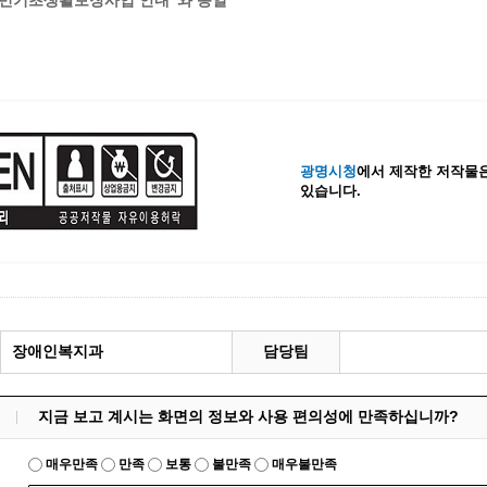
ʻ국민기초생활보장사업 안내ˮ와 동일
계등록
시민과의 대화
원
광명시 시민원탁회의
민원
민원신고센터
공사 감리원 배치신고
시민참여방
설비 유지보수·관리 제도
행정규제 개혁
광명시청
에서 제작한 저작물은
 사용전 검사
적극행정
있습니다.
광명시민대상
시민건의
고향사랑기부제
장애인복지과
담당팀
지금 보고 계시는 화면의 정보와 사용 편의성에 만족하십니까?
매우만족
만족
보통
불만족
매우불만족