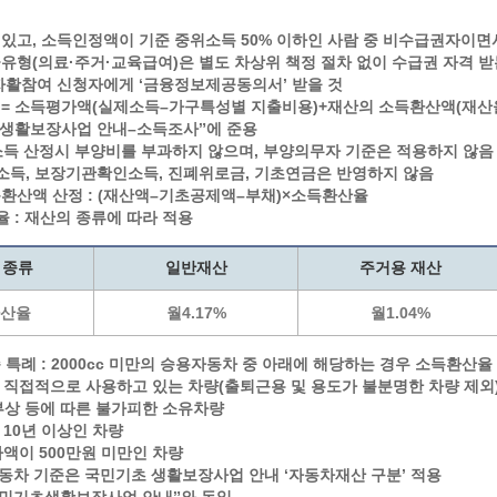
계층 전용상담창구
위원회 자료공개
있고, 소득인정액이 기준 중위소득 50% 이하인 사람 중 비수급권자이면
 간소화서비스
열린감사
유형(의료·주거·교육급여)은 별도 차상위 책정 절차 없이 수급권 자격 받
 프로그램 운영 현황
 전화민원
용역과제
자활참여 신청자에게 ʻ금융정보제공동의서ʼ 받을 것
회 현황
여행업 현황
= 소득평가액(실제소득–가구특성별 지출비용)+재산의 소득환산액(재산을
초생활보장사업 안내–소득조사ˮ에 준용
형 일자리 창출 지원사업
관광 편의시설업
소득 산정시 부양비를 부과하지 않으며, 부양의무자 기준은 적용하지 않음
자리
관광 호텔업
득, 보장기관확인소득, 진폐위로금, 기초연금은 반영하지 않음
내
체 일자리 사업
관광객 이용시설업 현황
환산액 산정 : (재산액–기초공제액–부채)×소득환산율
 : 재산의 종류에 따라 적용
책
개소 현황
테마파크업 현황
상징물
합
 종류
일반재산
주거용 재산
현황
산율
월4.17%
월1.04%
역사
교류
 특례 : 2000cc 미만의 승용자동차 중 아래에 해당하는 경우 소득환산율 
용시설
 직접적으로 사용하고 있는 차량(출퇴근용 및 용도가 불분명한 차량 제외
부상 등에 따른 불가피한 소유차량
 10년 이상인 차량
가액이 500만원 미만인 차량
 자동차 기준은 국민기초 생활보장사업 안내 ʻ자동차재산 구분ʼ 적용