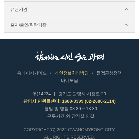
유관기관
출자/출연/위탁기관
홈페이지가이드
개인정보처리방침
웹접근성정책
배너모음
우)14234
|
경기도 광명시 시청로 20
광명시 민원콜센터: 1688-3399 (02-2680-2114)
· 평일 및 명절 08:30 ~ 18:30
· 근무시간 외 당직실 연결
COPYRIGHT(C) 2022 GWANGMYEONG CITY.
ALL RIGHTS RESERVED.