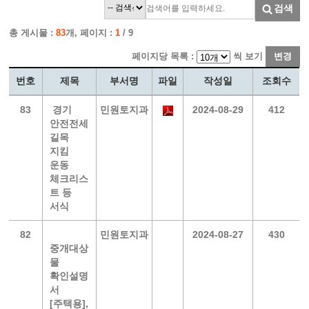
검색
총 게시물 :
83
개, 페이지 :
1
/ 9
페이지당 목록 :
씩 보기
변경
번호
제목
부서명
파일
작성일
조회수
83
경기
민원토지과
2024-08-29
412
안전전세
길목
지킴
운동
체크리스
트 등
서식
82
민원토지과
2024-08-27
430
중개대상
물
확인설명
서
[주택용],