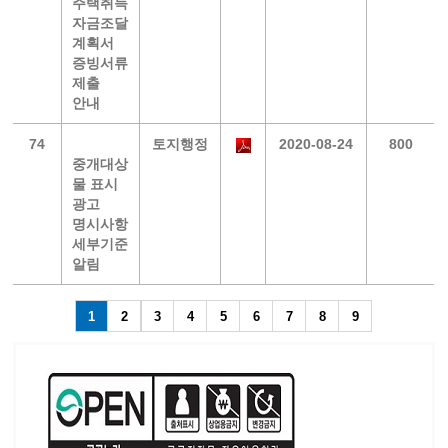
주택취득
자금조달
계획서
증빙서류
제출
안내
74
토지행정
2020-08-24
800
중개대상
물 표시
광고
명시사항
세부기준
알림
1
2
3
4
5
6
7
8
9