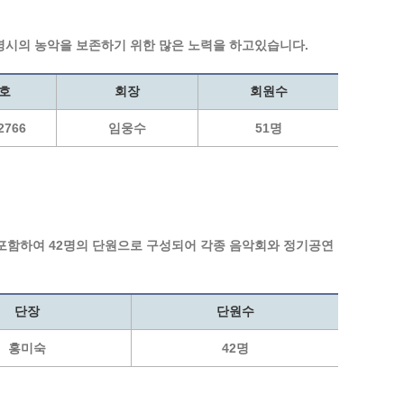
광명동굴딸기 스마트팜 체험프로그램
명시의 농악을 보존하기 위한 많은 노력을 하고있습니다.
주말농장신청
상자텃밭신청
호
회장
회원수
공유농업
2766
임웅수
51명
정장대여신청
포함하여 42명의 단원으로 구성되어 각종 음악회와 정기공연
단장
단원수
홍미숙
42명