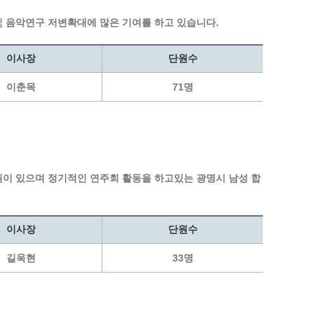
통계
청탁금지법 온라인 콜센터
및 음악연구 저변확대에 많은 기여를 하고 있습니다.
사회조사
365민원실 운영현황
시민옴부즈만 제도 소개
이사장
단원수
민원서식
길고양이 중성화 신청
이춘목
71명
회원이 있으며 정기적인 연주회 활동을 하고있는 광명시 남성 합
이사장
단원수
길욱현
33명