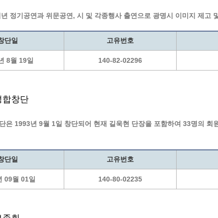
계층 전용상담창구
위원회 자료공개
년 정기공연과 위문공연, 시 및 각종행사 출연으로 광명시 이미지 제고 
 간소화서비스
열린감사
 프로그램 운영 현황
 전화민원
용역과제
창단일
고유번호
회 현황
여행업 현황
형 일자리 창출 지원사업
관광 편의시설업
년 8월 19일
140-82-02296
자리
관광 호텔업
내
체 일자리 사업
관광객 이용시설업 현황
성합창단
책
개소 현황
테마파크업 현황
상징물
합
은 1993년 9월 1일 창단되어 현재 길욱현 단장을 포함하여 33명의 
현황
역사
교류
창단일
고유번호
용시설
년 09월 01일
140-80-02235