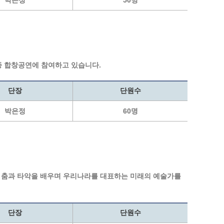
박은정
50명
각종 합창공연에 참여하고 있습니다.
단장
단원수
박은정
60명
의 춤과 타악을 배우며 우리나라를 대표하는 미래의 예술가를
단장
단원수