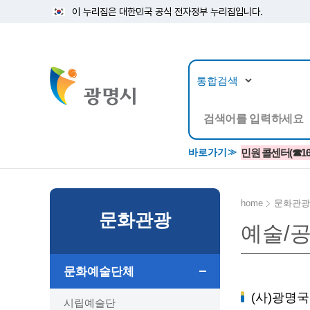
이 누리집은 대한민국 공식 전자정부 누리집입니다.
뉴스/정보공개
민원/
바로가기
민원 콜센터(☎1688
home
문화관광
문화관광
예술/
공지사항
광명시 생활종합안내서
시립예술단
소식지/
민원조
교육정
고시/공고/입법예고
종합민원실 안내도
단원소개
반상회
사전심
평생학
문화예술단체
행사ㆍ축제
종합민원상담센터
예술/공연단체
미디어
민원후
시 주간행사
우리 노무사 상담센터
광명시립예술단 티켓박스
(사)광명
민원1회
시립예술단