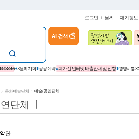
로그인
날씨
대기정보
AI 검색
참여
지역경제활성화/교육/일자리
-3399)
폐가전 인터넷 배출안내 및 신청
8월의 기회
공공 예약
광명시흥 
문화예술단체
예술/공연단체
공연단체
카카오톡플러스친구
정제도
보
시정자료실
설치현황
(재)경기도민회장학회 장학금
보
사청구제
습원
법무행정
발급 받을 수 있는 증명
교복지원금 신청
시정
견인제
입찰계약정보
서비스 이용제한 안내
초·중·고등학생 입학 축하금 
국악단
 방문 처리제
위반업소공개