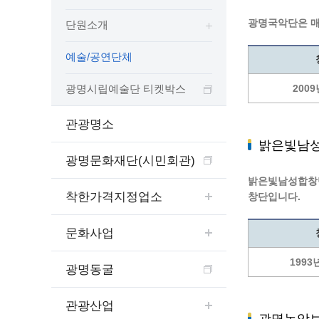
보도자료
민원상담전화
사회취약
광명국악단은 매
단원소개
보도자료(2021.4월이전)
어디서나 민원
폐업신고
광명시인생플러스센터
취업지원
전자시보
본인서명/인감신고/증명발급
구술 및
예술/공연단체
광명일자리센터
영화상영관 현황
채용박람
민원 제증명 수수료 면제사항
출판사 및 인쇄소 현황
지역맞춤
행정처리기준편람
광명시립예술단 티켓박스
2009
박물관/미술관 현황
공공일
행정정보공동이용
관광명소
사전정보공표
문화유통업 현황
시청안
지역공동
대법원인터넷등기소
밝은빛남
행정정보공개안내
문화관광 해설사
주요시
직업 소
110화상수화통역서비스
광명문화재단(시민회관)
정보공개 비공개 세부기준
광명의 
노동조
고객서비스 표준 매뉴얼
밝은빛남성합창단
행정정보공개목록
광명시 
행정서비스헌장
착한가격지정업소
창단입니다.
행정정보공개청구
광명의 
민원편람
국가유산관
조직정보공개
국내외 
출생·사망·혼인신고 등 10종에 대한 신고
문화사업
절차
역사관
업무추진비(부서장)
시민이
자주하는 질문
1993
업무추진비(시장·부시장·실국장)
광명동굴
상품권 구매·사용
인센티브 적립·사용
관광산업