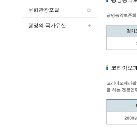
광명농악
예산집행실명공개
센터소개
문화관광포털
가족관
행정재산 관리위탁 현황 공개
광명농악보존회는
위치안내
여권민
공공시설물 설치 비용 공개
광명의 국가유산
상담안내
부동산
인사운영통계
경기
시민의 소리
정보통신
겸직허가 현황
정보통신
주민자치센터
정보통신
고향사랑기부제
세움터(건축 행정 시스템)
코리아오
코리아오페라필하
을 하는 전문연
2000