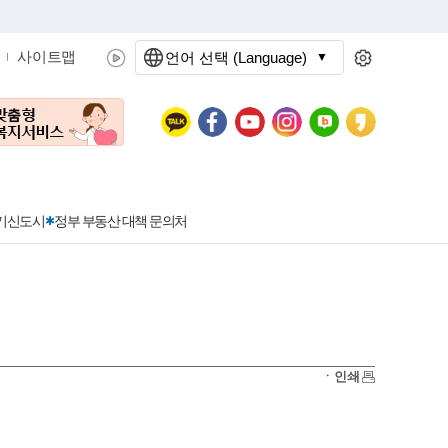
사이트맵
언어 선택 (Language)
문화관광
분야별정보
3기신도시
정부 부동산 대책 문의처
공공데이터개방
민원접수
청년 아르바이트 신청
착한가격지정업소란?
정보공개현황
정부24
착한가격지정업소
ㆍ인쇄
신청
포상금
민원처리공개
이용후기
지방공기업
민원서비스 종합평가 결과