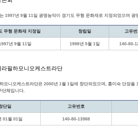
보존회
계등록
시민과의 대화
 1997년 9월 11일 광명농악이 경기도 무형 문화재로 지정되었으며 광
원
광명시 시민원탁회의
민원
민원신고센터
도 무형 문화재 지정일
창립일
고유번
공사 감리원 배치신고
시민참여방
1997년 9월 11일
1998년 5월 1일
140-80-1
설비 유지보수·관리 제도
행정규제 개혁
 사용전 검사
적극행정
광명시민대상
페라필하모니오케스트라단
시민건의
고향사랑기부제
모니오케스트라단은 2000년 1월 1일에 창단되었으며, 홍미숙 단장을 
주단체입니다.
창단일
고유번호
년 01월 01일
140-80-13988