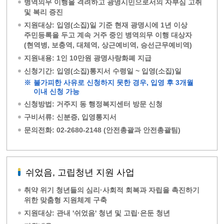
병역의무 이행을 격려하고 광명시민으로서의 자부심 고취
및 복리 증진
지원대상: 입영(소집)일 기준 현재 광명시에 1년 이상
주민등록을 두고 계속 거주 중인 병역의무 이행 대상자
(현역병, 보충역, 대체역, 상근예비역, 승선근무예비역)
지원내용: 1인 10만원 광명사랑화폐 지급
신청기간: 입영(소집)통지서 수령일 ~ 입영(소집)일
※
불가피한 사유로 신청하지 못한 경우, 입영 후 3개월
이내 신청 가능
신청방법: 거주지 동 행정복지센터 방문 신청
구비서류: 신분증, 입영통지서
문의전화: 02-2680-2148 (안전총괄과 안전총괄팀)
쉬었음, 고립청년 지원 사업
취약 위기 청년들의 심리·사회적 회복과 자립을 촉진하기
위한 맞춤형 지원체계 구축
지원대상: 관내 '쉬었음' 청년 및 고립·은둔 청년