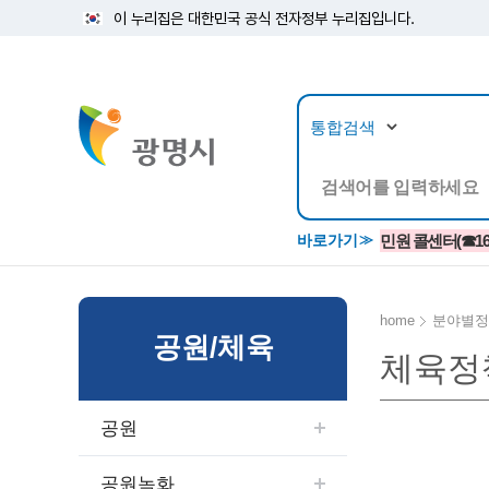
이 누리집은 대한민국 공식 전자정부 누리집입니다.
뉴스/정보공개
민원/
바로가기
민원 콜센터(☎1688
home
분야별정
공원/체육
체육정
공지사항
광명시 생활종합안내서
시립예술단
소식지/
민원조
교육정
고시/공고/입법예고
종합민원실 안내도
단원소개
반상회
사전심
평생학
공원
행사ㆍ축제
종합민원상담센터
예술/공연단체
미디어
민원후
시 주간행사
우리 노무사 상담센터
광명시립예술단 티켓박스
민원1회
공원녹화