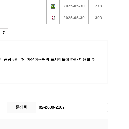
2025-05-30
278
광명동굴딸기 스마트팜 체험프로그램
주말농장신청
2025-05-30
303
상자텃밭신청
7
공유농업
정장대여신청
 ‘공공누리_’
의 자유이용허락 표시제도에 따라 이용할 수
문의처
02-2680-2167