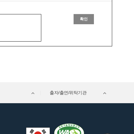
확인
출자/출연/위탁기관