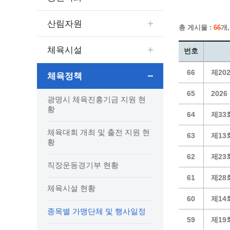
보도자료
민원상담전화
사회취약
보도자료(2021.4월이전)
어디서나 민원
폐업신고
산림자원
총 게시물 :
66
개,
광명시인생플러스센터
취업지원
전자시보
본인서명/인감신고/증명발급
구술 및
광명일자리센터
영화상영관 현황
채용박람
민원 제증명 수수료 면제사항
체육시설
번호
출판사 및 인쇄소 현황
지역맞춤
행정처리기준편람
66
제20
박물관/미술관 현황
체육정책
공공일
행정정보공동이용
사전정보공표
문화유통업 현황
시청안
지역공동
대법원인터넷등기소
65
202
광명시 체육진흥기금 지원 현
행정정보공개안내
문화관광 해설사
주요시
직업 소
110화상수화통역서비스
황
64
제33
정보공개 비공개 세부기준
광명의 
노동조
고객서비스 표준 매뉴얼
체육대회 개최 및 출전 지원 현
행정정보공개목록
광명시 
행정서비스헌장
63
제13
황
행정정보공개청구
광명의 
민원편람
62
제23
국가유산관
조직정보공개
국내외 
출생·사망·혼인신고 등 10종에 대한 신고
직장운동경기부 현황
절차
역사관
업무추진비(부서장)
시민이
61
제28
체육시설 현황
자주하는 질문
업무추진비(시장·부시장·실국장)
60
제14
상품권 구매·사용
종목별 가맹단체 및 행사일정
인센티브 적립·사용
59
제19