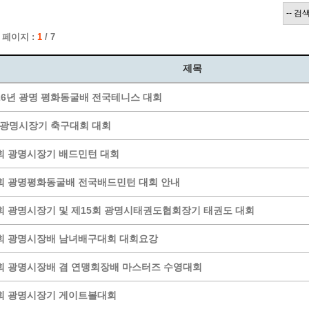
계층 전용상담창구
위원회 자료공개
 간소화서비스
열린감사
 페이지 :
1
/ 7
 프로그램 운영 현황
 전화민원
용역과제
회 현황
여행업 현황
제목
형 일자리 창출 지원사업
관광 편의시설업
26년 광명 평화동굴배 전국테니스 대회
자리
관광 호텔업
내
체 일자리 사업
관광객 이용시설업 현황
6 광명시장기 축구대회 대회
책
개소 현황
테마파크업 현황
회 광명시장기 배드민턴 대회
상징물
합
현황
회 광명평화동굴배 전국배드민턴 대회 안내
역사
회 광명시장기 및 제15회 광명시태권도협회장기 태권도 대회
교류
용시설
회 광명시장배 남녀배구대회 대회요강
회 광명시장배 겸 연맹회장배 마스터즈 수영대회
회 광명시장기 게이트볼대회