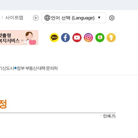
사이트맵
언어 선택 (Language)
문화관광
분야별정보
3기신도시
정부 부동산 대책 문의처
정
공공데이터개방
민원접수
청년 아르바이트 신청
착한가격지정업소란?
정보공개현황
정부24
착한가격지정업소
ㆍ인쇄
신청
포상금
민원처리공개
이용후기
지방공기업
민원서비스 종합평가 결과