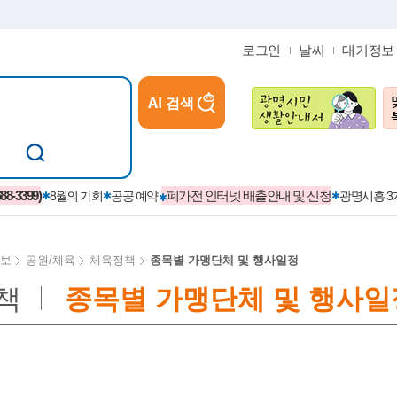
로그인
날씨
대기정보
AI 검색
참여
지역경제활성화/교육/일자리
-3399)
폐가전 인터넷 배출안내 및 신청
8월의 기회
공공 예약
광명시흥 
보
공원/체육
체육정책
종목별 가맹단체 및 행사일정
책
종목별 가맹단체 및 행사일
카카오톡플러스친구
정제도
보
시정자료실
설치현황
(재)경기도민회장학회 장학금
보
사청구제
습원
법무행정
발급 받을 수 있는 증명
교복지원금 신청
시정
견인제
입찰계약정보
서비스 이용제한 안내
초·중·고등학생 입학 축하금 
 방문 처리제
위반업소공개