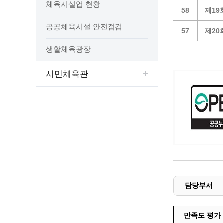
예산집행실명공개
체육시설업 현황
58
제19
센터소개
가족관
행정재산 관리위탁 현황 공개
공공체육시설 안전점검
위치안내
여권민
57
제20
공공시설물 설치 비용 공개
상담안내
부동산
인사운영통계
생활체육광장
시민의 소리
정보통신
겸직허가 현황
정보통신
주민자치센터
시민체육관
정보통신
고향사랑기부제
세움터(건축 행정 시스템)
담당부서
만족도 평가