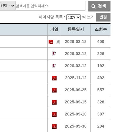
통계
청탁금지법 온라인 콜센터
검색
사회조사
365민원실 운영현황
페이지당 목록 :
씩 보기
변경
시민옴부즈만 제도 소개
민원서식
파일
등록일시
조회수
길고양이 중성화 신청
2026-03-12
400
2026-03-12
226
2026-03-12
192
2025-11-12
492
2025-09-25
557
2025-09-15
328
2025-09-10
387
2025-05-30
294