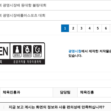
회 광명시장배 동대항 볼링대회
계등록
시민과의 대화
원
광명시 시민원탁회의
회 광명시장배롤러스포츠 대회
민원
민원신고센터
공사 감리원 배치신고
시민참여방
1
2
3
4
5
6
설비 유지보수·관리 제도
행정규제 개혁
 사용전 검사
적극행정
광명시민대상
광명시청
에서 제작한 저작물은
있습니다.
시민건의
고향사랑기부제
체육진흥과
담당팀
체육진흥
지금 보고 계시는 화면의 정보와 사용 편의성에 만족하십니까?