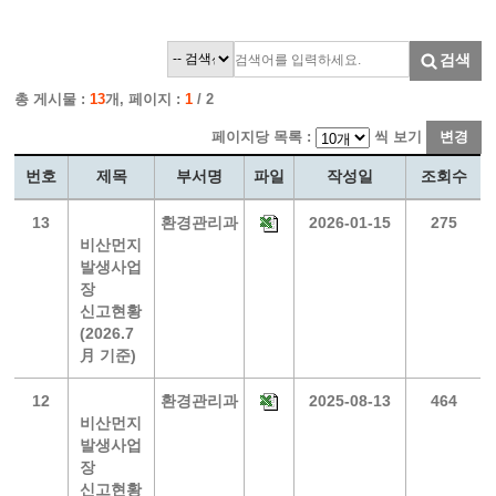
검색
총 게시물 :
13
개, 페이지 :
1
/ 2
페이지당 목록 :
씩 보기
변경
번호
제목
부서명
파일
작성일
조회수
13
환경관리과
2026-01-15
275
비산먼지
발생사업
장
신고현황
(2026.7
月 기준)
12
환경관리과
2025-08-13
464
비산먼지
발생사업
장
신고현황