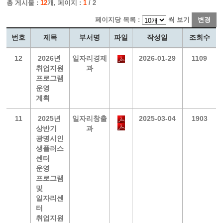
총 게시물 :
12
개, 페이지 :
1
/ 2
페이지당 목록 :
씩 보기
변경
번호
제목
부서명
파일
작성일
조회수
12
2026년
일자리경제
2026-01-29
1109
취업지원
과
프로그램
운영
계획
11
2025년
일자리창출
2025-03-04
1903
상반기
과
광명시인
생플러스
센터
운영
프로그램
및
일자리센
터
취업지원