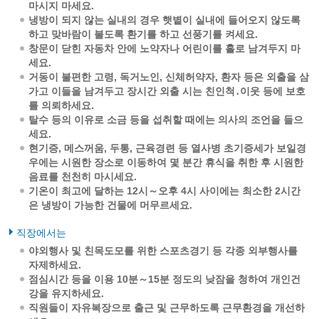
마시지 마세요.
냉방이 되지 않는 실내의 경우 햇볕이 실내에 들어오지 않도록
하고 맞바람이 불도록 환기를 하고 선풍기를 켜세요.
창문이 닫힌 자동차 안에 노약자나 어린이를 홀로 남겨두지 마
세요.
거동이 불편한 고령, 독거노인, 신체허약자, 환자 등은 외출을 삼
가고 이들을 남겨두고 장시간 외출 시는 친인척․이웃 등에 보호
를 의뢰하세요.
탈수 등의 이유로 소금 등을 섭취할 때에는 의사의 조언을 들으
세요.
현기증, 메스꺼움, 두통, 근육경련 등 열사병 초기증세가 보일경
우에는 시원한 장소로 이동하여 몇 분간 휴식을 취한 후 시원한
음료를 천천히 마시세요.
기온이 최고에 달하는 12시～오후 4시 사이에는 최소한 2시간
은 냉방이 가능한 건물에 머무르세요.
직장에서는
야외행사 및 친목도모를 위한 스포츠경기 등 각종 외부행사를
자제하세요.
점심시간 등을 이용 10분～15분 정도의 낮잠을 청하여 개인건
강을 유지하세요.
직원들이 자유복장으로 출근 및 근무하도록 근무환경을 개선하