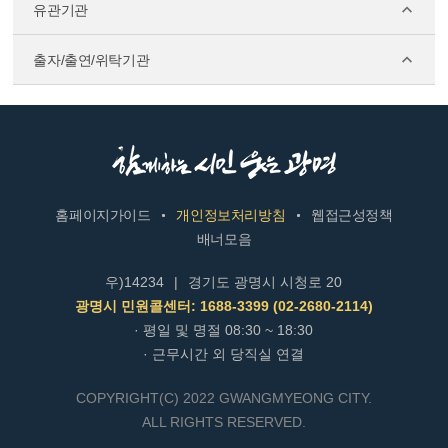
유관기관
출자/출연/위탁기관
홈페이지가이드
개인정보처리방침
웹접근성정책
배너모음
우)14234
|
경기도 광명시 시청로 20
광명시 민원콜센터: 1688-3399 (02-2680-2114)
· 평일 및 명절 08:30 ~ 18:30
· 근무시간 외 당직실 연결
COPYRIGHT(C) 2022 GWANGMYEONG CITY.
ALL RIGHTS RESERVED.