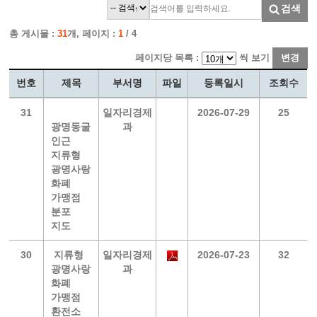
검색
총 게시물 :
31
개, 페이지 :
1
/ 4
페이지당 목록 :
씩 보기
변경
번호
제목
부서명
파일
등록일시
조회수
31
일자리경제
2026-07-29
25
광명동굴
과
인근
지류형
광명사랑
화폐
가맹점
분포
지도
30
지류형
일자리경제
2026-07-23
32
광명사랑
과
화폐
가맹점
환전소