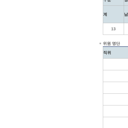
예산집행실명공개
센터소개
가족관
행정재산 관리위탁 현황 공개
계
남
위치안내
여권민
공공시설물 설치 비용 공개
상담안내
부동산
인사운영통계
13
시민의 소리
정보통신
겸직허가 현황
정보통신
주민자치센터
위원 명단
정보통신
고향사랑기부제
직위
세움터(건축 행정 시스템)