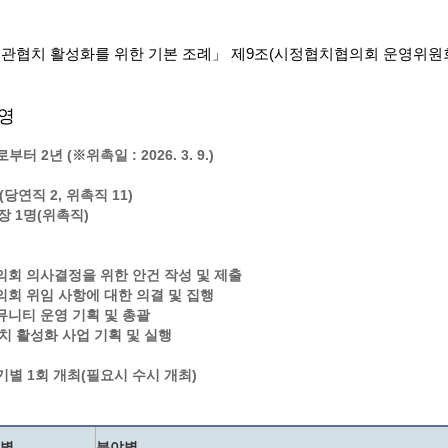
계층 전용상담창구
위원회 자료공개
 간소화서비스
열린감사
관협치 활성화를 위한 기본 조례」 제9조(시정협치협의회 운영위원
 프로그램 운영 현황
 전화민원
용역과제
회 현황
여행업 현황
운영
형 일자리 창출 지원사업
관광 편의시설업
자리
관광 호텔업
터 2년 (※위촉일 : 2026. 3. 9.)
내
체 일자리 사업
관광객 이용시설업 현황
명(당연직 2, 위촉직 11)
책
개소 현황
테마파크업 현황
원장 1명(위촉직)
상징물
합
현황
회 의사결정을 위한 안건 작성 및 제출
역사
회 위임 사항에 대한 의결 및 집행
니티 운영 기획 및 총괄
교류
치 활성화 사업 기획 및 실행
용시설
기별 1회 개최(필요시 수시 개최)
별
분야별