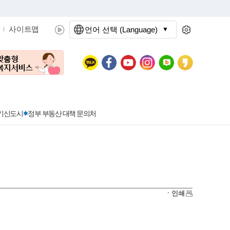
사이트맵
언어 선택 (Language)
문화관광
분야별정보
3기신도시
정부 부동산 대책 문의처
공공데이터개방
민원접수
청년 아르바이트 신청
착한가격지정업소란?
정보공개현황
정부24
착한가격지정업소
ㆍ인쇄
신청
포상금
민원처리공개
이용후기
지방공기업
민원서비스 종합평가 결과