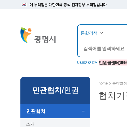
이 누리집은 대한민국 공식 전자정부 누리집입니다.
뉴스/정보공개
민원/
바로가기
민원 콜센터(☎1688
home
분야별정
민관협치/인권
협치기
공지사항
광명시 생활종합안내서
시립예술단
소식지/
민원조
교육정
고시/공고/입법예고
종합민원실 안내도
단원소개
반상회
사전심
평생학
민관협치
행사ㆍ축제
종합민원상담센터
예술/공연단체
미디어
민원후
시 주간행사
우리 노무사 상담센터
광명시립예술단 티켓박스
민원1회
소개