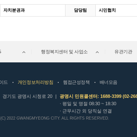
자치분권과
담당팀
시민협치
S
행정복지센터 및 사업소
유관기관
이드
개인정보처리방침
웹접근성정책
배너모음
경기도 광명시 시청로 20
|
광명시 민원콜센터: 1688-3399 (02-268
· 평일 및 명절 08:30 ~ 18:30
· 근무시간 외 당직실 연결
(C) 2022 GWANGMYEONG CITY.
ALL RIGHTS RESERVED.