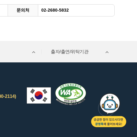
문의처
02-2680-5832
출자/출연/위탁기관
0-2114)