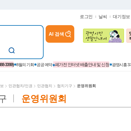
로그인
날씨
대기정보
AI 검색
참여
지역경제활성화/교육/일자리
-3399)
폐가전 인터넷 배출안내 및 신청
8월의 기회
공공 예약
광명시흥 
보
민관협치/인권
민관협치
협치기구
운영위원회
구
운영위원회
카카오톡플러스친구
정제도
보
시정자료실
설치현황
(재)경기도민회장학회 장학금
보
사청구제
습원
법무행정
발급 받을 수 있는 증명
교복지원금 신청
시정
견인제
입찰계약정보
서비스 이용제한 안내
초·중·고등학생 입학 축하금 
 방문 처리제
위반업소공개