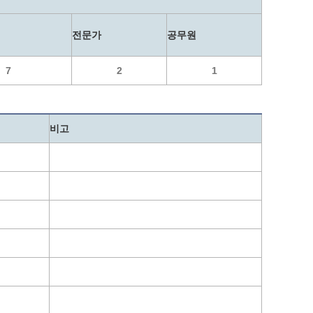
광명동굴딸기 스마트팜 체험프로그램
전문가
공무원
주말농장신청
상자텃밭신청
7
2
1
공유농업
정장대여신청
비고