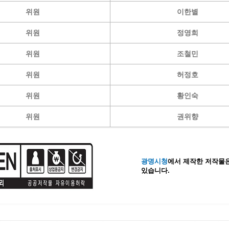
위원
이한별
위원
정영희
위원
조철민
위원
허정호
위원
황인숙
위원
권위향
광명시청
에서 제작한 저작물은
있습니다.