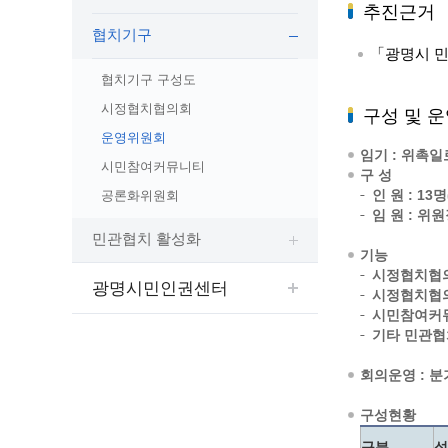
보도자료
민원상담전화
사회취약
추진근거
협치기구
보도자료(2021.4월이전)
어디서나 민원
폐업신고
「광명시 민
광명시인생플러스센터
취업지원
전자시보
본인서명/인감신고/증명발급
구술 및
협치기구 구성도
광명일자리센터
영화상영관 현황
채용박람
민원 제증명 수수료 면제사항
시정협치협의회
구성 및 
출판사 및 인쇄소 현황
지역맞춤
행정처리기준편람
운영위원회
박물관/미술관 현황
공공일
행정정보공동이용
임기 : 위촉일로부
시민참여커뮤니티
사전정보공표
문화유통업 현황
구 성
시청안
지역공동
대법원인터넷등기소
인 원 : 13
공론화위원회
행정정보공개안내
문화관광 해설사
주요시
직업 소
110화상수화통역서비스
임 원 : 위
정보공개 비공개 세부기준
광명의 
노동조
고객서비스 표준 매뉴얼
민관협치 활성화
기능
행정정보공개목록
광명시 
행정서비스헌장
시정협치협의
행정정보공개청구
광명시민인권센터
광명의 
민원편람
시정협치협의
국가유산관
조직정보공개
시민참여커뮤
국내외 
출생·사망·혼인신고 등 10종에 대한 신고
기타 민관협
절차
역사관
업무추진비(부서장)
시민이
자주하는 질문
업무추진비(시장·부시장·실국장)
회의운영 : 분
상품권 구매·사용
구성현황
인센티브 적립·사용
구분
성