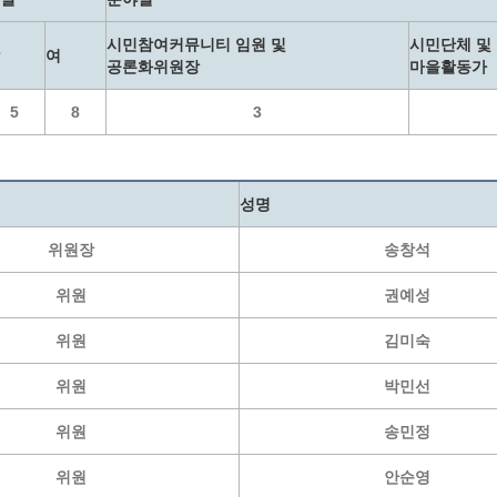
계등록
시민과의 대화
시민참여커뮤니티 임원 및
시민단체 및
여
원
광명시 시민원탁회의
공론화위원장
마을활동가
민원
민원신고센터
5
8
3
공사 감리원 배치신고
시민참여방
설비 유지보수·관리 제도
행정규제 개혁
 사용전 검사
적극행정
성명
광명시민대상
위원장
송창석
시민건의
고향사랑기부제
위원
권예성
위원
김미숙
위원
박민선
위원
송민정
위원
안순영