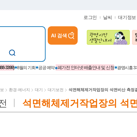
로그인
날씨
대기정보
AI 검색
참여
지역경제활성화/교육/일자리
-3399)
폐가전 인터넷 배출안내 및 신청
8월의 기회
공공 예약
광명시흥 
보
환경·에너지
대기
대기보전
석면해체제거작업장의 석면비산 측정
전
석면해체제거작업장의 석면
카카오톡플러스친구
정제도
보
시정자료실
설치현황
(재)경기도민회장학회 장학금
보
사청구제
습원
법무행정
발급 받을 수 있는 증명
교복지원금 신청
시정
견인제
입찰계약정보
서비스 이용제한 안내
초·중·고등학생 입학 축하금 
 방문 처리제
위반업소공개