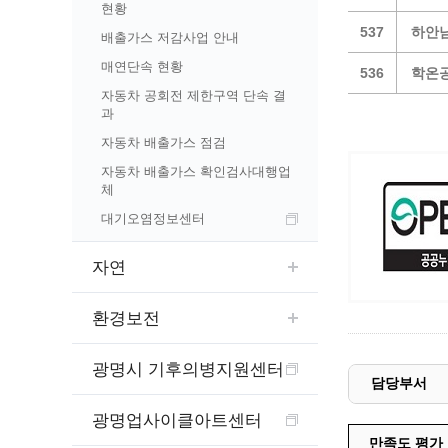
예산집행실명공개
현황
센터소개
가족관
537
하안남
행정재산 관리위탁 현황 공개
배출가스 저감사업 안내
위치안내
여권민
공공시설물 설치 비용 공개
매연단속 현황
536
학온공
상담안내
부동산
인사운영통계
자동차 공회전 제한구역 단속 결
과
시민의 소리
정보통신
겸직허가 현황
자동차 배출가스 점검
정보통신
주민자치센터
정보통신
자동차 배출가스 확인검사대행업
고향사랑기부제
체
세움터(건축 행정 시스템)
대기오염정보센터
자연
환경보전
광명시 기후의병지원센터
담당부서
광명업사이클아트센터
만족도 평가