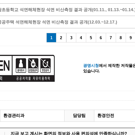
계등록
시민과의 대화
초등학교 석면해체현장 석면 비산측정 결과 공개(01.11., 01.13.~01.14.
원
광명시 시민원탁회의
공주택 석면해체현장 석면 비산측정 결과 공개(12.03.~12.17.)
민원
민원신고센터
공사 감리원 배치신고
시민참여방
1
2
3
4
5
6
7
8
9
설비 유지보수·관리 제도
행정규제 개혁
 사용전 검사
적극행정
광명시민대상
광명시청
에서 제작한 저작물은
시민건의
있습니다.
고향사랑기부제
환경관리과
담당팀
환경안전
지금 보고 계시는 화면의 정보와 사용 편의성에 만족하십니까?