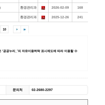
광명동굴딸기 스마트팜 체험프로그램
)
환경관리과
2026-02-09
168
주말농장신청
환경관리과
2025-12-26
241
상자텃밭신청
공유농업
10
정장대여신청
 ‘공공누리_’
의 자유이용허락 표시제도에 따라 이용할 수
문의처
02-2680-2297