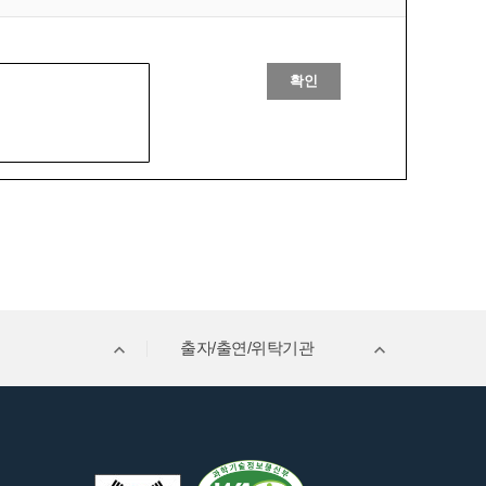
확인
출자/출연/위탁기관