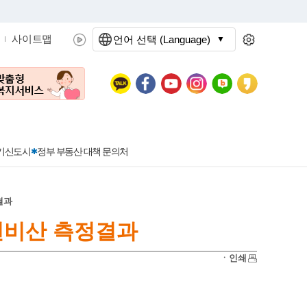
사이트맵
언어 선택 (Language)
문화관광
분야별정보
3기신도시
정부 부동산 대책 문의처
결과
비산 측정결과
공공데이터개방
민원접수
청년 아르바이트 신청
착한가격지정업소란?
정보공개현황
정부24
착한가격지정업소
ㆍ인쇄
신청
포상금
민원처리공개
이용후기
지방공기업
민원서비스 종합평가 결과