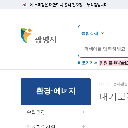
이 누리집은 대한민국 공식 전자정부 누리집입니다.
뉴스/정보공개
민원/
바로가기
민원 콜센터(☎1688
home
분야별정
환경·에너지
대기보
공지사항
광명시 생활종합안내서
시립예술단
소식지/
민원조
교육정
고시/공고/입법예고
종합민원실 안내도
단원소개
반상회
사전심
평생학
수질환경
행사ㆍ축제
종합민원상담센터
예술/공연단체
미디어
민원후
시 주간행사
우리 노무사 상담센터
광명시립예술단 티켓박스
민원1회
자원회수시설