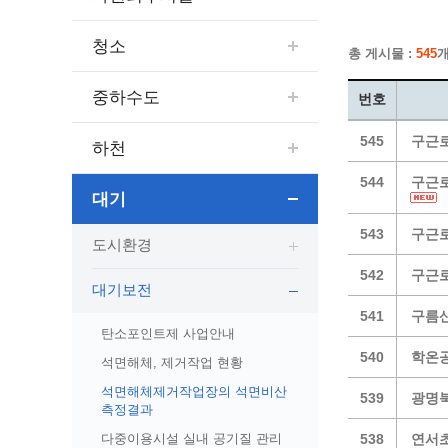
보도자료
민원상담전화
사회취약
보도자료(2021.4월이전)
어디서나 민원
폐업신고
청소
총 게시물 :
545
개
광명시인생플러스센터
취업지원
전자시보
본인서명/인감신고/증명발급
구술 및
광명일자리센터
영화상영관 현황
채용박람
민원 제증명 수수료 면제사항
중하수도
번호
출판사 및 인쇄소 현황
지역맞춤
행정처리기준편람
545
구근로
박물관/미술관 현황
하천
공공일
행정정보공동이용
사전정보공표
문화유통업 현황
시청안
지역공동
대법원인터넷등기소
544
구근로
대기
행정정보공개안내
문화관광 해설사
주요시
직업 소
110화상수화통역서비스
정보공개 비공개 세부기준
광명의 
노동조
고객서비스 표준 매뉴얼
543
구근로
도시환경
행정정보공개목록
광명시 
행정서비스헌장
542
구근로
행정정보공개청구
광명의 
민원편람
대기보전
국가유산관
조직정보공개
국내외 
출생·사망·혼인신고 등 10종에 대한 신고
541
구름산
탄소포인트제 사업안내
절차
역사관
업무추진비(부서장)
시민이
540
학온공
석면해체, 제거작업 현황
자주하는 질문
업무추진비(시장·부시장·실국장)
석면해체제거작업장의 석면비산
539
광명북
상품권 구매·사용
측정결과
인센티브 적립·사용
다중이용시설 실내 공기질 관리
538
연서초