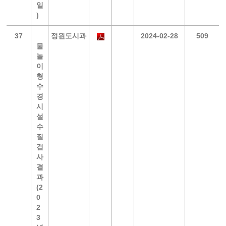
일
)
37
정원도시과
2024-02-28
509
물
놀
이
형
수
경
시
설
수
질
검
사
결
과
(2
0
2
3