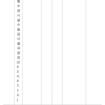
형
수
경
시
설
수
질
검
사
결
과
공
표
(2
0
2
4.
0
7.
1
2.
)