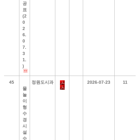
공
표
(2
0
2
6.
0
7.
3
1.
)
45
정원도시과
2026-07-23
11
물
놀
이
형
수
경
시
설
수