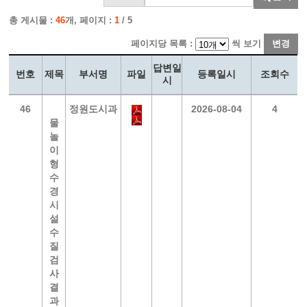
총 게시물 :
46
개, 페이지 :
1
/ 5
페이지당 목록 :
씩 보기
변경
답변일
번호
제목
부서명
파일
등록일시
조회수
시
46
정원도시과
2026-08-04
4
물
놀
이
형
수
경
시
설
수
질
검
사
결
과