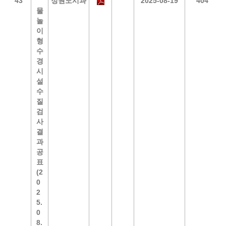
43
정원도시과
2025-08-19
404
물
놀
이
형
수
경
시
설
수
질
검
사
결
과
공
표
(2
0
2
5.
0
8.