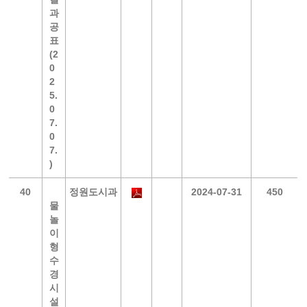
과
공
표
(2
0
2
5.
0
7.
0
7.
)
40
정원도시과
2024-07-31
450
물
놀
이
형
수
경
시
설