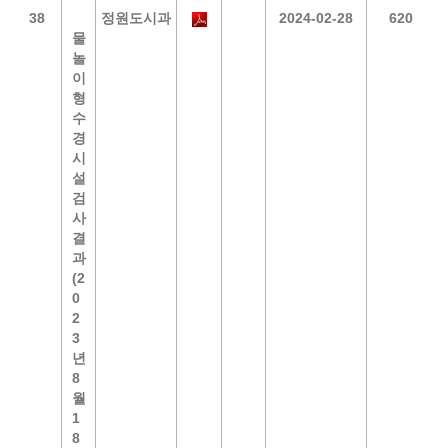
38
정원도시과
2024-02-28
620
물
놀
이
형
수
경
시
설
검
사
결
과
(2
0
2
3
년
8
월
1
8