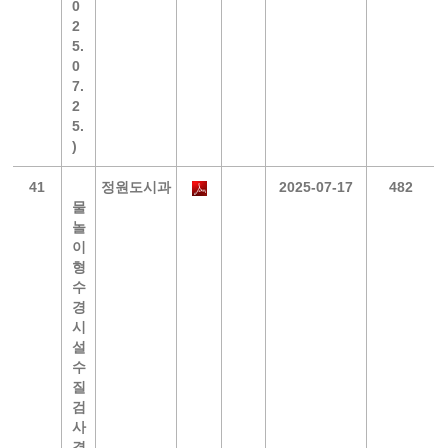
0
2
5.
0
7.
2
5.
)
41
정원도시과
2025-07-17
482
물
놀
이
형
수
경
시
설
수
질
검
사
결