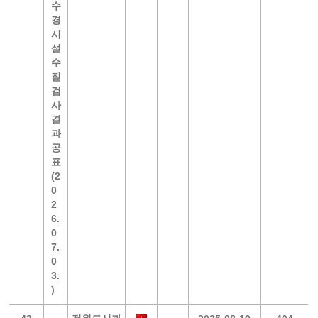
수
경
시
설
수
질
검
사
결
과
공
표
(2
0
2
6.
0
7.
0
3.
)