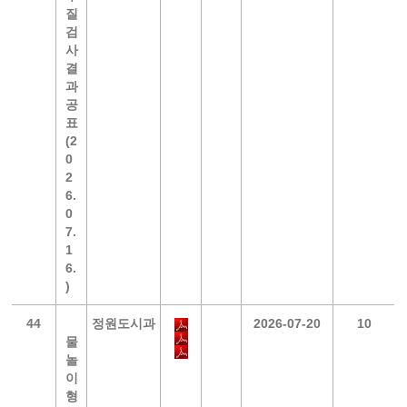
질
검
사
결
과
공
표
(2
0
2
6.
0
7.
1
6.
)
44
정원도시과
2026-07-20
10
물
놀
이
형