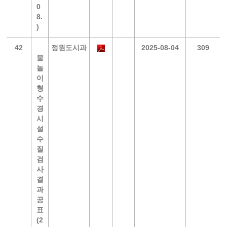
0
8.
)
42
정원도시과
2025-08-04
309
물
놀
이
형
수
경
시
설
수
질
검
사
결
과
공
표
(2