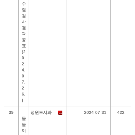
수
질
검
사
결
과
공
표
(2
0
2
4.
0
7.
2
6.
)
39
정원도시과
2024-07-31
422
물
놀
이