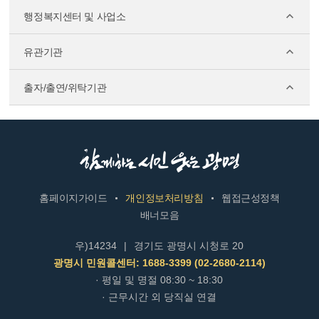
행정복지센터 및 사업소
유관기관
출자/출연/위탁기관
홈페이지가이드
개인정보처리방침
웹접근성정책
배너모음
우)14234
|
경기도 광명시 시청로 20
광명시 민원콜센터: 1688-3399 (02-2680-2114)
· 평일 및 명절 08:30 ~ 18:30
· 근무시간 외 당직실 연결