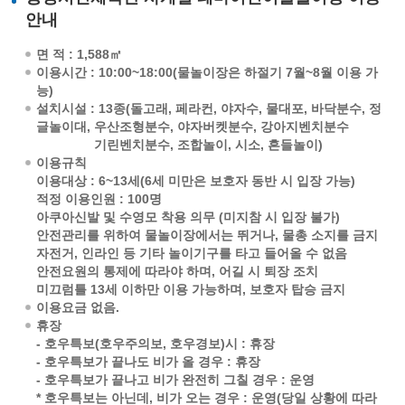
안내
면 적 : 1,588㎡
이용시간 : 10:00~18:00(물놀이장은 하절기 7월~8월 이용 가
능)
설치시설 : 13종(돌고래, 페라컨, 야자수, 물대포, 바닥분수, 정
글놀이대, 우산조형분수, 야자버켓분수, 강아지벤치분수
기린벤치분수, 조합놀이, 시소, 흔들놀이)
이용규칙
이용대상 : 6~13세(6세 미만은 보호자 동반 시 입장 가능)
적정 이용인원 : 100명
아쿠아신발 및 수영모 착용 의무 (미지참 시 입장 불가)
안전관리를 위하여 물놀이장에서는 뛰거나, 물총 소지를 금지
자전거, 인라인 등 기타 놀이기구를 타고 들어올 수 없음
안전요원의 통제에 따라야 하며, 어길 시 퇴장 조치
미끄럼틀 13세 이하만 이용 가능하며, 보호자 탑승 금지
이용요금 없음.
휴장
- 호우특보(호우주의보, 호우경보)시 : 휴장
- 호우특보가 끝나도 비가 올 경우 : 휴장
- 호우특보가 끝나고 비가 완전히 그칠 경우 : 운영
* 호우특보는 아닌데, 비가 오는 경우 : 운영(당일 상황에 따라