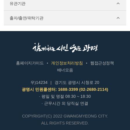
유관기관
출자/출연/위탁기관
홈페이지가이드
개인정보처리방침
웹접근성정책
배너모음
우)14234
|
경기도 광명시 시청로 20
광명시 민원콜센터: 1688-3399 (02-2680-2114)
· 평일 및 명절 08:30 ~ 18:30
· 근무시간 외 당직실 연결
COPYRIGHT(C) 2022 GWANGMYEONG CITY.
ALL RIGHTS RESERVED.