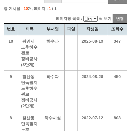
총 게시물 :
10
개, 페이지 :
1
/ 1
페이지당 목록 :
씩 보기
변경
번호
제목
부서명
파일
작성일
조회수
10
광명시
하수과
2025-08-19
347
노후하수
관로
정비공사
(3단계)
9
철산동
하수과
2024-08-26
450
단독필지
노후하수
관로
정비공사
(2단계)
8
철산동
하수시설
2022-07-12
808
단독필지
노후