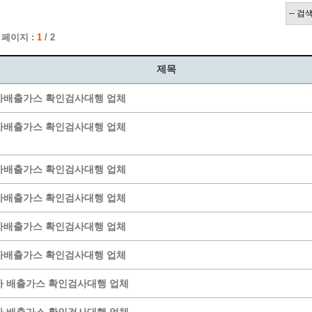
계층 전용상담창구
위원회 자료공개
 간소화서비스
열린감사
 페이지 :
1
/ 2
 프로그램 운영 현황
 전화민원
용역과제
회 현황
여행업 현황
제목
형 일자리 창출 지원사업
관광 편의시설업
차배출가스 확인검사대행 업체
자리
관광 호텔업
내
체 일자리 사업
관광객 이용시설업 현황
차배출가스 확인검사대행 업체
책
개소 현황
테마파크업 현황
상징물
합
차배출가스 확인검사대행 업체
현황
차배출가스 확인검사대행 업체
역사
교류
차배출가스 확인검사대행 업체
용시설
차배출가스 확인검사대행 업체
 배출가스 확인검사대행 업체