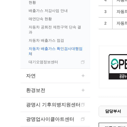
4
자동차
예산집행실명공개
현황
센터소개
가족관
행정재산 관리위탁 현황 공개
배출가스 저감사업 안내
3
자동차
위치안내
여권민
공공시설물 설치 비용 공개
매연단속 현황
2
자동
상담안내
부동산
인사운영통계
자동차 공회전 제한구역 단속 결
과
시민의 소리
정보통신
겸직허가 현황
자동차 배출가스 점검
정보통신
주민자치센터
정보통신
자동차 배출가스 확인검사대행업
고향사랑기부제
체
세움터(건축 행정 시스템)
대기오염정보센터
자연
환경보전
광명시 기후의병지원센터
담당부서
광명업사이클아트센터