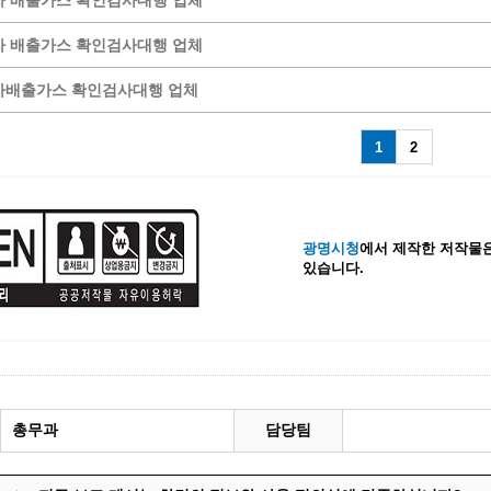
 배출가스 확인검사대행 업체
계등록
시민과의 대화
 배출가스 확인검사대행 업체
원
광명시 시민원탁회의
차배출가스 확인검사대행 업체
민원
민원신고센터
공사 감리원 배치신고
시민참여방
1
2
설비 유지보수·관리 제도
행정규제 개혁
 사용전 검사
적극행정
광명시민대상
시민건의
광명시청
에서 제작한 저작물은
있습니다.
고향사랑기부제
총무과
담당팀