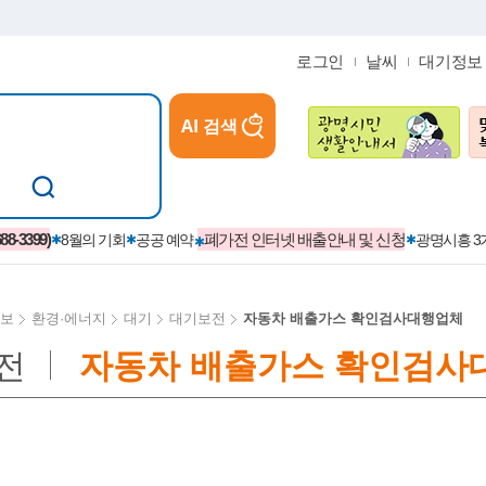
로그인
날씨
대기정보
AI 검색
참여
지역경제활성화/교육/일자리
-3399)
폐가전 인터넷 배출안내 및 신청
8월의 기회
공공 예약
광명시흥 
보
환경·에너지
대기
대기보전
자동차 배출가스 확인검사대행업체
전
자동차 배출가스 확인검사
카카오톡플러스친구
정제도
보
시정자료실
설치현황
(재)경기도민회장학회 장학금
보
사청구제
습원
법무행정
발급 받을 수 있는 증명
교복지원금 신청
시정
견인제
입찰계약정보
서비스 이용제한 안내
초·중·고등학생 입학 축하금 
 방문 처리제
위반업소공개