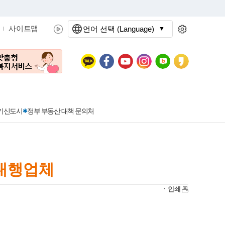
사이트맵
언어 선택 (Language)
문화관광
분야별정보
3기신도시
정부 부동산 대책 문의처
대행업체
공공데이터개방
민원접수
청년 아르바이트 신청
착한가격지정업소란?
정보공개현황
정부24
착한가격지정업소
ㆍ인쇄
신청
포상금
민원처리공개
이용후기
지방공기업
민원서비스 종합평가 결과