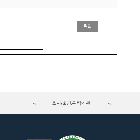
확인
출자/출연/위탁기관