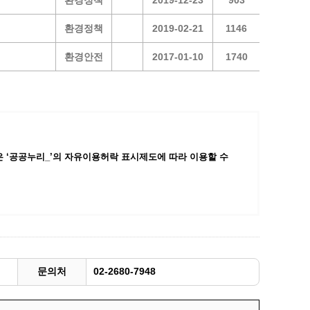
환경정책
2019-12-23
903
광명동굴딸기 스마트팜 체험프로그램
환경정책
2019-02-21
1146
주말농장신청
환경안전
2017-01-10
1740
상자텃밭신청
공유농업
정장대여신청
 ‘공공누리_’
의 자유이용허락 표시제도에 따라 이용할 수
문의처
02-2680-7948