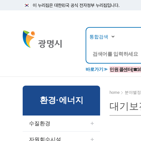
이 누리집은 대한민국 공식 전자정부 누리집입니다.
뉴스/정보공개
민원/
바로가기
민원 콜센터(☎1688
home
분야별정
환경·에너지
대기보
공지사항
광명시 생활종합안내서
시립예술단
소식지/
민원조
교육정
고시/공고/입법예고
종합민원실 안내도
단원소개
반상회
사전심
평생학
수질환경
행사ㆍ축제
종합민원상담센터
예술/공연단체
미디어
민원후
시 주간행사
우리 노무사 상담센터
광명시립예술단 티켓박스
민원1회
자원회수시설