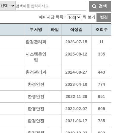
통계
청탁금지법 온라인 콜센터
검색
사회조사
365민원실 운영현황
페이지당 목록 :
씩 보기
변경
시민옴부즈만 제도 소개
민원서식
부서명
파일
작성일
조회수
길고양이 중성화 신청
환경관리과
2026-07-15
11
시스템운영
2025-08-12
335
팀
환경관리과
2024-08-27
443
환경안전
2023-04-10
774
환경안전
2022-11-29
651
환경안전
2022-02-07
605
환경안전
2021-06-17
735