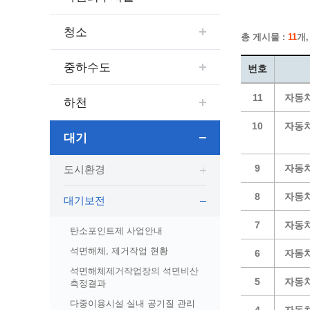
보도자료
민원상담전화
사회취약
보도자료(2021.4월이전)
어디서나 민원
폐업신고
청소
총 게시물 :
11
개,
광명시인생플러스센터
취업지원
전자시보
본인서명/인감신고/증명발급
구술 및
광명일자리센터
영화상영관 현황
채용박람
민원 제증명 수수료 면제사항
중하수도
번호
출판사 및 인쇄소 현황
지역맞춤
행정처리기준편람
11
자동
박물관/미술관 현황
하천
공공일
행정정보공동이용
사전정보공표
문화유통업 현황
시청안
지역공동
대법원인터넷등기소
10
자동
대기
행정정보공개안내
문화관광 해설사
주요시
직업 소
110화상수화통역서비스
정보공개 비공개 세부기준
광명의 
노동조
고객서비스 표준 매뉴얼
9
자동
도시환경
행정정보공개목록
광명시 
행정서비스헌장
8
자동
행정정보공개청구
광명의 
민원편람
대기보전
국가유산관
조직정보공개
국내외 
출생·사망·혼인신고 등 10종에 대한 신고
7
자동
탄소포인트제 사업안내
절차
역사관
업무추진비(부서장)
시민이
석면해체, 제거작업 현황
6
자동
자주하는 질문
업무추진비(시장·부시장·실국장)
석면해체제거작업장의 석면비산
상품권 구매·사용
5
자동차
측정결과
인센티브 적립·사용
다중이용시설 실내 공기질 관리