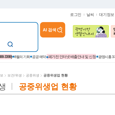
로그인
날씨
대기정보
AI 검색
참여
지역경제활성화/교육/일자리
-3399)
폐가전 인터넷 배출안내 및 신청
8월의 기회
공공 예약
광명시흥 
보
보건/위생
공중위생
공중위생업 현황
생
공중위생업 현황
카카오톡플러스친구
정제도
보
시정자료실
설치현황
(재)경기도민회장학회 장학금
보
사청구제
습원
법무행정
발급 받을 수 있는 증명
교복지원금 신청
시정
견인제
입찰계약정보
서비스 이용제한 안내
초·중·고등학생 입학 축하금 
 방문 처리제
위반업소공개