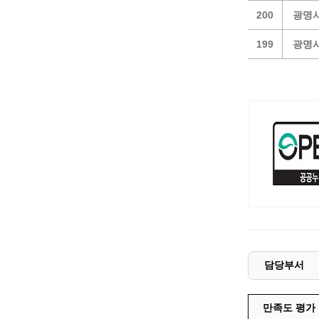
예산집행실명공개
200
광명시
센터소개
가족관
행정재산 관리위탁 현황 공개
위치안내
여권민
199
광명시
공공시설물 설치 비용 공개
상담안내
부동산
인사운영통계
시민의 소리
정보통신
겸직허가 현황
정보통신
주민자치센터
정보통신
고향사랑기부제
세움터(건축 행정 시스템)
담당부서
만족도 평가