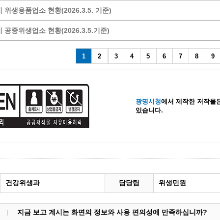
 위생용품업소 현황(2026.3.5. 기준)
계등록
시민과의 대화
원
광명시 시민원탁회의
 공중위생업소 현황(2026.3.5.기준)
민원
민원신고센터
공사 감리원 배치신고
1
2
3
시민참여방
4
5
6
7
8
9
설비 유지보수·관리 제도
행정규제 개혁
 사용전 검사
적극행정
광명시민대상
광명시청
에서 제작한 저작물은
있습니다.
시민건의
고향사랑기부제
건강위생과
담당팀
위생민원
지금 보고 계시는 화면의 정보와 사용 편의성에 만족하십니까?