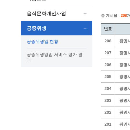
보도자료
민원상담전화
사회취약
보도자료(2021.4월이전)
어디서나 민원
폐업신고
음식문화개선사업
총 게시물 :
208
개
광명시인생플러스센터
취업지원
전자시보
본인서명/인감신고/증명발급
구술 및
광명일자리센터
영화상영관 현황
채용박람
민원 제증명 수수료 면제사항
공중위생
번호
출판사 및 인쇄소 현황
지역맞춤
행정처리기준편람
208
광명시
공중위생업 현황
박물관/미술관 현황
공공일
행정정보공동이용
사전정보공표
문화유통업 현황
시청안
지역공동
대법원인터넷등기소
207
광명시
공중위생영업 서비스 평가 결
행정정보공개안내
문화관광 해설사
주요시
직업 소
110화상수화통역서비스
과
206
광명시
정보공개 비공개 세부기준
광명의 
노동조
고객서비스 표준 매뉴얼
행정정보공개목록
광명시 
행정서비스헌장
205
광명시
행정정보공개청구
광명의 
민원편람
204
광명시
국가유산관
조직정보공개
국내외 
출생·사망·혼인신고 등 10종에 대한 신고
절차
역사관
업무추진비(부서장)
시민이
203
광명시
자주하는 질문
업무추진비(시장·부시장·실국장)
202
광명시
상품권 구매·사용
인센티브 적립·사용
201
광명시