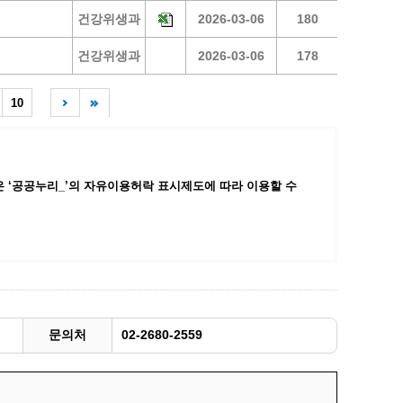
건강위생과
2026-03-06
180
광명동굴딸기 스마트팜 체험프로그램
주말농장신청
건강위생과
2026-03-06
178
상자텃밭신청
10
공유농업
정장대여신청
 ‘공공누리_’
의 자유이용허락 표시제도에 따라 이용할 수
문의처
02-2680-2559