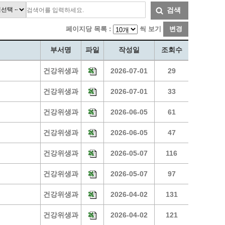
통계
청탁금지법 온라인 콜센터
검색
사회조사
365민원실 운영현황
페이지당 목록 :
씩 보기
변경
시민옴부즈만 제도 소개
민원서식
부서명
파일
작성일
조회수
길고양이 중성화 신청
건강위생과
2026-07-01
29
건강위생과
2026-07-01
33
건강위생과
2026-06-05
61
건강위생과
2026-06-05
47
건강위생과
2026-05-07
116
건강위생과
2026-05-07
97
건강위생과
2026-04-02
131
건강위생과
2026-04-02
121