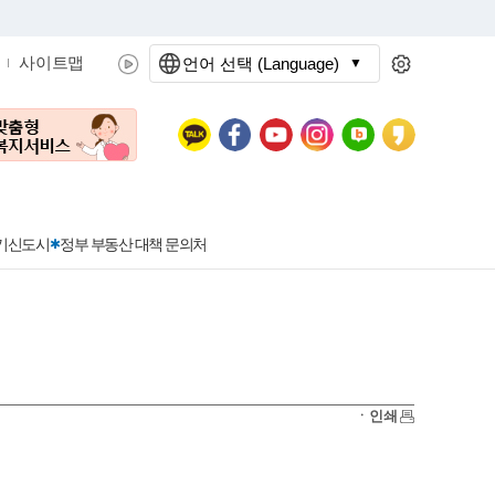
사이트맵
언어 선택 (Language)
문화관광
분야별정보
3기신도시
정부 부동산 대책 문의처
공공데이터개방
민원접수
청년 아르바이트 신청
착한가격지정업소란?
정보공개현황
정부24
착한가격지정업소
ㆍ인쇄
신청
포상금
민원처리공개
이용후기
지방공기업
민원서비스 종합평가 결과