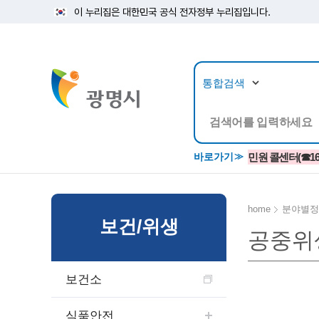
이 누리집은 대한민국 공식 전자정부 누리집입니다.
뉴스/정보공개
민원/
바로가기
민원 콜센터(☎1688
home
분야별정
보건/위생
공중위
공지사항
광명시 생활종합안내서
시립예술단
소식지/
민원조
교육정
고시/공고/입법예고
종합민원실 안내도
단원소개
반상회
사전심
평생학
보건소
행사ㆍ축제
종합민원상담센터
예술/공연단체
미디어
민원후
시 주간행사
우리 노무사 상담센터
광명시립예술단 티켓박스
민원1회
식품안전