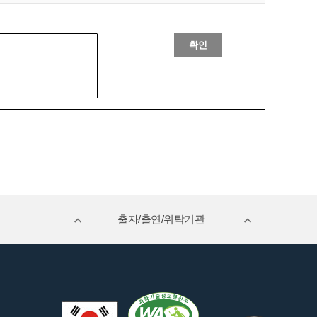
확인
출자/출연/위탁기관