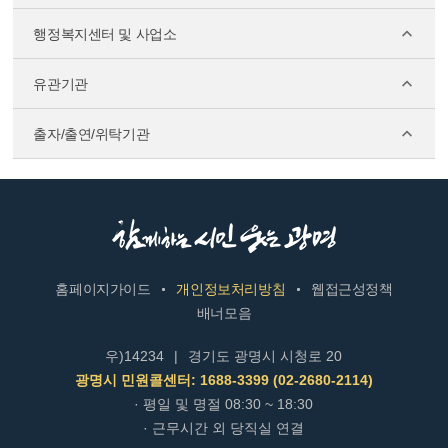
행정복지센터 및 사업소
유관기관
출자/출연/위탁기관
홈페이지가이드
개인정보처리방침
웹접근성정책
배너모음
우)14234
|
경기도 광명시 시청로 20
광명시 민원콜센터: 1688-3399 (02-2680-2114)
· 평일 및 명절 08:30 ~ 18:30
· 근무시간 외 당직실 연결