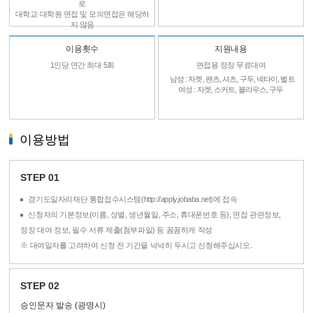
로
대학교·대학원 면접 및 모의면접은 해당하
지 않음
이용횟수
지원내용
1인당 연간 최대 5회
면접용 정장 무료대여
남성 : 자켓, 팬츠, 셔츠, 구두, 넥타이, 벨트
여성 : 자켓, 스커트, 블라우스, 구두
이용방법
STEP 01
경기도일자리재단 통합접수시스템(
http://apply.jobaba.net
)에 접속
신청자의 기본정보(이름, 성별, 생년월일, 주소, 휴대폰번호 등), 면접 관련정보,
정장 대여 정보, 필수 서류 제출(첨부파일) 등 꼼꼼하게 작성
※ 대여일자를 고려하여 신청 전 기간을 넉넉히 두시고 신청해주십시오.
STEP 02
승인문자 발송 (광명시)