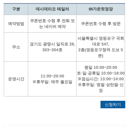
구분
데시데리오 테일러
㈜가온핏정장
쿠폰번호 수령 후 전화 또
예약방법
쿠폰번호 수령 후 방문
는 네이버 예약
서울특별시 영등포구 국회
경기도 광명시 일직로 28,
대로 547,
주소
303~304호
2층(영등포구청역 도보 5
분)
평일 10:00~20:00
토·일·공휴일 10:00~18:00
11:00~20:00
운영시간
※점심시간: 13:00~14:00
※휴무일: 매주 월요일
※휴무일: 명절·성탄절·신
정
신청하기