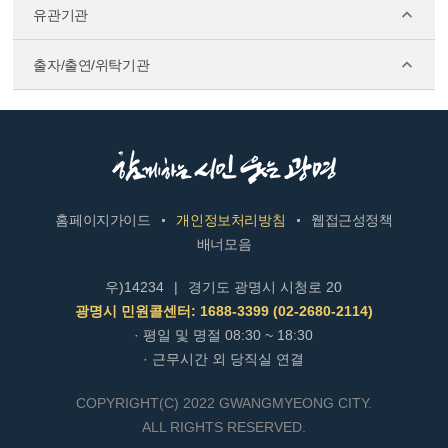
유관기관
출자/출연/위탁기관
홈페이지가이드
개인정보처리방침
웹접근성정책
배너모음
우)14234
|
경기도 광명시 시청로 20
광명시 민원콜센터: 1688-3399 (02-2680-2114)
· 평일 및 명절 08:30 ~ 18:30
· 근무시간 외 당직실 연결
COPYRIGHT(C) 2022 GWANGMYEONG CITY.
ALL RIGHTS RESERVED.