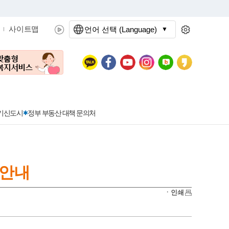
사이트맵
언어 선택 (Language)
문화관광
분야별정보
3기신도시
정부 부동산 대책 문의처
 안내
공공데이터개방
민원접수
청년 아르바이트 신청
착한가격지정업소란?
정보공개현황
정부24
착한가격지정업소
ㆍ인쇄
신청
포상금
민원처리공개
이용후기
지방공기업
민원서비스 종합평가 결과