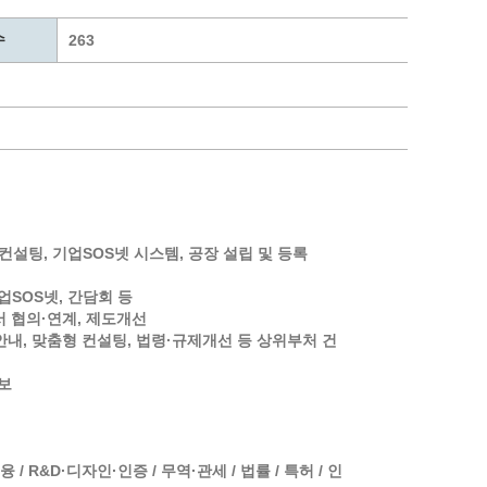
통계
청탁금지법 온라인 콜센터
수
사회조사
365민원실 운영현황
263
시민옴부즈만 제도 소개
민원서식
길고양이 중성화 신청
컨설팅, 기업SOS넷 시스템, 공장 설립 및 등록
기업SOS넷, 간담회 등
서 협의·연계, 제도개선
안내, 맞춤형 컨설팅, 법령·규제개선 등 상위부처 건
홍보
 R&D·디자인·인증 / 무역·관세 / 법률 / 특허 / 인