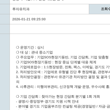
계층 전용상담창구
위원회 자료공개
 간소화서비스
열린감사
조회
투자유치과
 프로그램 운영 현황
 전화민원
용역과제
2026-01-21 09:25:00
회 현황
여행업 현황
형 일자리 창출 지원사업
관광 편의시설업
자리
관광 호텔업
내
체 일자리 사업
관광객 이용시설업 현황
❍ 운영기간 : 상시
책
개소 현황
테마파크업 현황
❍ 대 상 : 관내 중소기업
상징물
합
❍ 주요업무 : 기업SOS현장기동반, 기업 간담회, 기업 맞춤형 
❍ 기업SOS현장기동반 : 현장 중심 단계별 대응 체계
현황
1. 기업애로접수 : 1:1현장방문, 전화, 팩스, 이메일, 경기도 
역사
2. 처리방안모색 : 기업애로 유형별 진단 후 현장해결, 관련부
3. 처리방안결정 : 관련부서·유관기관 처리방안 결정 및 결과 
교류
의
용시설
4. 사후관리 : 이행여부관리, 신규정책 개발·운영, 우수사례 
❍ 기업 간담회 : 찾아가는 현장 간담회 분기별 1회 개최
- 광명시·중앙정부·경기도 지원 시책 안내
- 분야별 경기도 기업옴부즈만 컨설팅 제공(경영일반 / 자금·금융 /