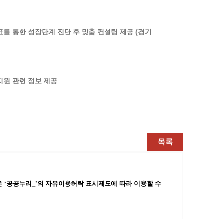
광명동굴딸기 스마트팜 체험프로그램
주말농장신청
표를 통한 성장단계 진단 후 맞춤 컨설팅 제공 (경기
상자텃밭신청
공유농업
정장대여신청
업지원 관련 정보 제공
목록
 ‘공공누리_’
의 자유이용허락 표시제도에 따라 이용할 수