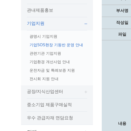
보도자료
민원상담전화
사회취약
관내제품홍보
보도자료(2021.4월이전)
어디서나 민원
폐업신고
부서명
광명시인생플러스센터
취업지원
전자시보
본인서명/인감신고/증명발급
구술 및
작성일
기업지원
광명일자리센터
영화상영관 현황
채용박람
민원 제증명 수수료 면제사항
파일
출판사 및 인쇄소 현황
지역맞춤
행정처리기준편람
광명시 기업지원
박물관/미술관 현황
공공일
행정정보공동이용
기업SOS현장 기동반 운영 안내
사전정보공표
문화유통업 현황
시청안
지역공동
대법원인터넷등기소
관련기관 기업지원
행정정보공개안내
문화관광 해설사
주요시
직업 소
110화상수화통역서비스
기업환경 개선사업 안내
정보공개 비공개 세부기준
광명의 
노동조
고객서비스 표준 매뉴얼
운전자금 및 특례보증 지원
행정정보공개목록
광명시 
행정서비스헌장
전시회 지원 안내
행정정보공개청구
광명의 
민원편람
공장/지식산업센터
국가유산관
조직정보공개
국내외 
출생·사망·혼인신고 등 10종에 대한 신고
절차
역사관
업무추진비(부서장)
시민이
중소기업 제품구매실적
자주하는 질문
업무추진비(시장·부시장·실국장)
상품권 구매·사용
우수 관급자재 면담요청
내용
인센티브 적립·사용