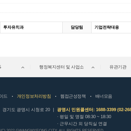
투자유치과
담당팀
기업전략대응
S
행정복지센터 및 사업소
유관기관
이드
개인정보처리방침
웹접근성정책
배너모음
경기도 광명시 시청로 20
|
광명시 민원콜센터: 1688-3399 (02-268
· 평일 및 명절 08:30 ~ 18:30
· 근무시간 외 당직실 연결
(C) 2022 GWANGMYEONG CITY.
ALL RIGHTS RESERVED.