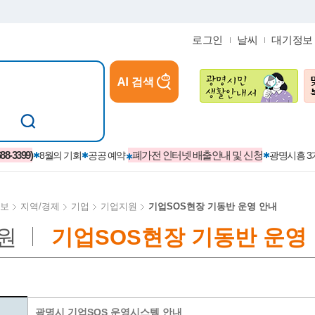
로그인
날씨
대기정보
AI 검색
참여
지역경제활성화/교육/일자리
-3399)
폐가전 인터넷 배출안내 및 신청
8월의 기회
공공 예약
광명시흥 
보
지역/경제
기업
기업지원
기업SOS현장 기동반 운영 안내
원
기업SOS현장 기동반 운영
카카오톡플러스친구
정제도
보
시정자료실
설치현황
(재)경기도민회장학회 장학금
보
사청구제
습원
법무행정
발급 받을 수 있는 증명
교복지원금 신청
시정
견인제
입찰계약정보
서비스 이용제한 안내
초·중·고등학생 입학 축하금 
 방문 처리제
위반업소공개
광명시 기업SOS 운영시스템 안내