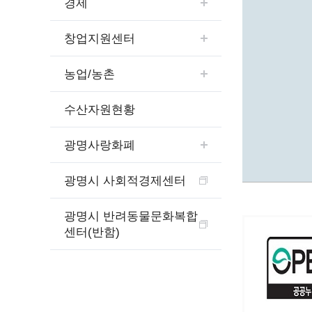
경제
예산집행실명공개
센터소개
가족관
행정재산 관리위탁 현황 공개
창업지원센터
위치안내
여권민
공공시설물 설치 비용 공개
상담안내
부동산
인사운영통계
농업/농촌
시민의 소리
정보통신
겸직허가 현황
정보통신
주민자치센터
수산자원현황
정보통신
고향사랑기부제
세움터(건축 행정 시스템)
광명사랑화폐
광명시 사회적경제센터
광명시 반려동물문화복합
센터(반함)