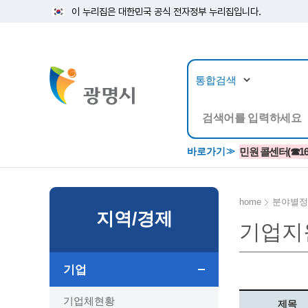
이 누리집은 대한민국 공식 전자정부 누리집입니다.
뉴스/정보공개
민원/
바로가기
민원 콜센터(☎1688
home
분야별정
지역/경제
기업지
공지사항
광명시 생활종합안내서
시립예술단
소식지/
민원조
교육정
고시/공고/입법예고
종합민원실 안내도
단원소개
반상회
사전심
평생학
기업
행사ㆍ축제
종합민원상담센터
예술/공연단체
미디어
민원후
시 주간행사
우리 노무사 상담센터
광명시립예술단 티켓박스
민원1회
기업체현황
제목