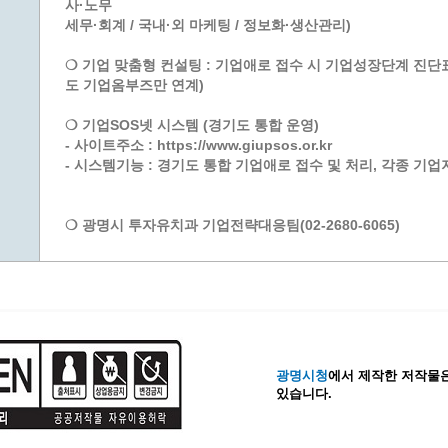
사·노무
세무·회계 / 국내·외 마케팅 / 정보화·생산관리)
계등록
시민과의 대화
원
광명시 시민원탁회의
❍ 기업 맞춤형 컨설팅 : 기업애로 접수 시 기업성장단계 진단
도 기업옴부즈만 연계)
민원
민원신고센터
공사 감리원 배치신고
시민참여방
❍ 기업SOS넷 시스템 (경기도 통합 운영)
설비 유지보수·관리 제도
행정규제 개혁
- 사이트주소 : https://www.giupsos.or.kr
- 시스템기능 : 경기도 통합 기업애로 접수 및 처리, 각종 기
 사용전 검사
적극행정
광명시민대상
❍ 광명시 투자유치과 기업전략대응팀(02-2680-6065)
시민건의
고향사랑기부제
광명시청
에서 제작한 저작물은
있습니다.