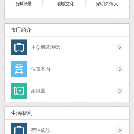
光明8景
地域文化
光明の偉人
市庁紹介
主な機関/施設
位置案内
組織図
生活/福利
宿泊施設