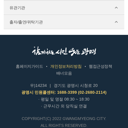
유관기관
출자/출연/위탁기관
홈페이지가이드
개인정보처리방침
웹접근성정책
배너모음
우)14234
|
경기도 광명시 시청로 20
광명시 민원콜센터: 1688-3399 (02-2680-2114)
· 평일 및 명절 08:30 ~ 18:30
· 근무시간 외 당직실 연결
COPYRIGHT(C) 2022 GWANGMYEONG CITY.
ALL RIGHTS RESERVED.