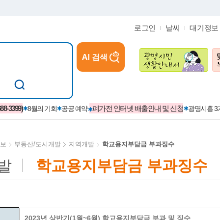
로그인
날씨
대기정보
AI 검색
참여
지역경제활성화/교육/일자리
-3399)
폐가전 인터넷 배출안내 및 신청
8월의 기회
공공 예약
광명시흥 
보
부동산/도시개발
지역개발
학교용지부담금 부과징수
발
학교용지부담금 부과징수
카카오톡플러스친구
정제도
보
시정자료실
설치현황
(재)경기도민회장학회 장학금
보
사청구제
습원
법무행정
발급 받을 수 있는 증명
교복지원금 신청
시정
견인제
입찰계약정보
서비스 이용제한 안내
초·중·고등학생 입학 축하금 
 방문 처리제
위반업소공개
2023년 상반기(1월~6월) 학교용지부담금 부과 및 징수