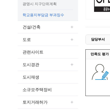
예산집행실명공개
광명시 지구단위계획
센터소개
가족관
행정재산 관리위탁 현황 공개
위치안내
여권민
학교용지부담금 부과징수
공공시설물 설치 비용 공개
상담안내
부동산
인사운영통계
건설/건축
시민의 소리
정보통신
겸직허가 현황
정보통신
주민자치센터
도로
담당부서
정보통신
고향사랑기부제
세움터(건축 행정 시스템)
관련사이트
만족도 평가
도시경관
도시재생
소규모주택정비
토지거래허가