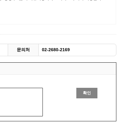
광명동굴딸기 스마트팜 체험프로그램
주말농장신청
상자텃밭신청
공유농업
정장대여신청
문의처
02-2680-2169
확인