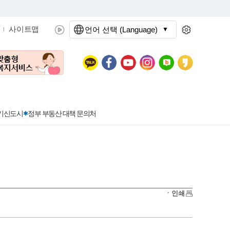
사이트맵
언어 선택 (Language)
문화관광
분야별정보
3기신도시
정부 부동산 대책 문의처
공공데이터개방
민원접수
청년 아르바이트 신청
착한가격지정업소란?
정보공개현황
정부24
착한가격지정업소
ㆍ인쇄
신청
포상금
민원처리공개
이용후기
지방공기업
민원서비스 종합평가 결과