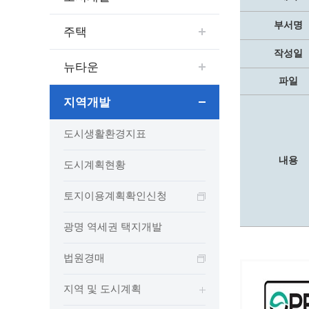
보도자료
민원상담전화
사회취약
보도자료(2021.4월이전)
어디서나 민원
폐업신고
부서명
주택
광명시인생플러스센터
취업지원
전자시보
본인서명/인감신고/증명발급
구술 및
작성일
광명일자리센터
영화상영관 현황
채용박람
민원 제증명 수수료 면제사항
뉴타운
파일
출판사 및 인쇄소 현황
지역맞춤
행정처리기준편람
박물관/미술관 현황
지역개발
공공일
행정정보공동이용
사전정보공표
문화유통업 현황
시청안
지역공동
대법원인터넷등기소
도시생활환경지표
행정정보공개안내
문화관광 해설사
주요시
직업 소
110화상수화통역서비스
정보공개 비공개 세부기준
광명의 
노동조
고객서비스 표준 매뉴얼
내용
도시계획현황
행정정보공개목록
광명시 
행정서비스헌장
토지이용계획확인신청
행정정보공개청구
광명의 
민원편람
국가유산관
조직정보공개
국내외 
출생·사망·혼인신고 등 10종에 대한 신고
광명 역세권 택지개발
절차
역사관
업무추진비(부서장)
시민이
자주하는 질문
업무추진비(시장·부시장·실국장)
법원경매
상품권 구매·사용
지역 및 도시계획
인센티브 적립·사용