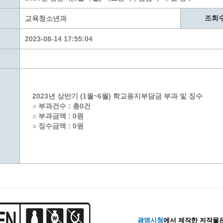
계층 전용상담창구
위원회 자료공개
 간소화서비스
열린감사
조회
교육청소년과
 프로그램 운영 현황
 전화민원
용역과제
2023-08-14 17:55:04
회 현황
여행업 현황
형 일자리 창출 지원사업
관광 편의시설업
자리
관광 호텔업
내
체 일자리 사업
관광객 이용시설업 현황
2023년 상반기 (1월~6월) 학교용지부담금 부과 및 징수
책
개소 현황
테마파크업 현황
○ 부과건수 : 총0건
상징물
합
○ 부과금액 : 0원
○ 징수금액 : 0원
현황
역사
교류
용시설
광명시청
에서 제작한 저작물은