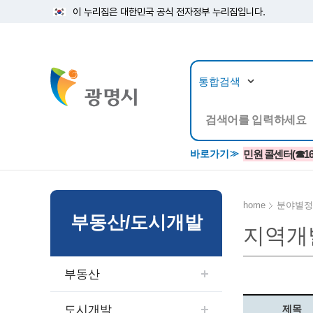
이 누리집은 대한민국 공식 전자정부 누리집입니다.
뉴스/정보공개
민원/
바로가기
민원 콜센터(☎1688
home
분야별정
부동산/도시개발
지역개
공지사항
광명시 생활종합안내서
시립예술단
소식지/
민원조
교육정
고시/공고/입법예고
종합민원실 안내도
단원소개
반상회
사전심
평생학
부동산
행사ㆍ축제
종합민원상담센터
예술/공연단체
미디어
민원후
시 주간행사
우리 노무사 상담센터
광명시립예술단 티켓박스
민원1회
도시개발
제목