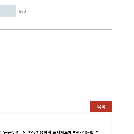
통계
청탁금지법 온라인 콜센터
수
사회조사
365민원실 운영현황
603
시민옴부즈만 제도 소개
민원서식
길고양이 중성화 신청
목록
 ‘공공누리_’
의 자유이용허락 표시제도에 따라 이용할 수