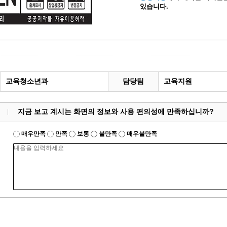
있습니다.
계등록
시민과의 대화
원
광명시 시민원탁회의
민원
민원신고센터
공사 감리원 배치신고
시민참여방
설비 유지보수·관리 제도
행정규제 개혁
교육청소년과
담당팀
교육지원
 사용전 검사
적극행정
광명시민대상
지금 보고 계시는 화면의 정보와 사용 편의성에 만족하십니까?
시민건의
고향사랑기부제
매우만족
만족
보통
불만족
매우불만족