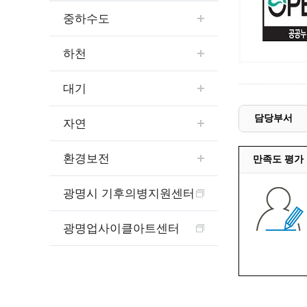
예산집행실명공개
중하수도
센터소개
가족관
행정재산 관리위탁 현황 공개
위치안내
여권민
공공시설물 설치 비용 공개
하천
상담안내
부동산
인사운영통계
시민의 소리
정보통신
겸직허가 현황
대기
정보통신
주민자치센터
정보통신
담당부서
고향사랑기부제
자연
세움터(건축 행정 시스템)
환경보전
만족도 평가
광명시 기후의병지원센터
광명업사이클아트센터