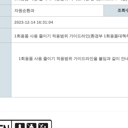
계층 전용상담창구
위원회 자료공개
 간소화서비스
열린감사
조회
자원순환과
 프로그램 운영 현황
 전화민원
용역과제
2023-12-14 16:31:04
회 현황
여행업 현황
형 일자리 창출 지원사업
관광 편의시설업
1회용품 사용 줄이기 적용범위 가이드라인(환경부 1회용품대책추진단).hw
자리
관광 호텔업
내
체 일자리 사업
관광객 이용시설업 현황
책
개소 현황
테마파크업 현황
1회용품 사용 줄이기 적용범위 가이드라인을 붙임과 같이 안
상징물
합
현황
역사
교류
용시설