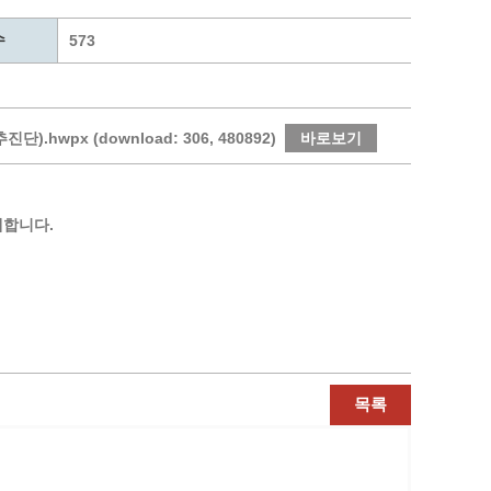
통계
청탁금지법 온라인 콜센터
수
사회조사
365민원실 운영현황
573
시민옴부즈만 제도 소개
민원서식
길고양이 중성화 신청
px (download: 306, 480892)
바로보기
내합니다.
목록