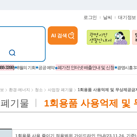
로그인
날씨
대기정보
AI 검색
참여
지역경제활성화/교육/일자리
-3399)
폐가전 인터넷 배출안내 및 신청
8월의 기회
공공 예약
광명시흥 
보
환경·에너지
청소
사업장 폐기물
1회용품 사용억제 및 무상제공금
 폐기물
1회용품 사용억제 및
카카오톡플러스친구
정제도
보
시정자료실
설치현황
(재)경기도민회장학회 장학금
보
사청구제
습원
법무행정
발급 받을 수 있는 증명
교복지원금 신청
시정
견인제
입찰계약정보
서비스 이용제한 안내
초·중·고등학생 입학 축하금 
 방문 처리제
위반업소공개
1회용품 사용 줄이기 적용범위 가이드라인 안내(23.11.24. 기준)