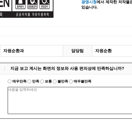
광명시청
에서 제작한 저작물은
있습니다.
계등록
시민과의 대화
원
광명시 시민원탁회의
민원
민원신고센터
공사 감리원 배치신고
시민참여방
설비 유지보수·관리 제도
행정규제 개혁
 사용전 검사
적극행정
자원순환과
담당팀
자원순환
광명시민대상
시민건의
지금 보고 계시는 화면의 정보와 사용 편의성에 만족하십니까?
고향사랑기부제
매우만족
만족
보통
불만족
매우불만족