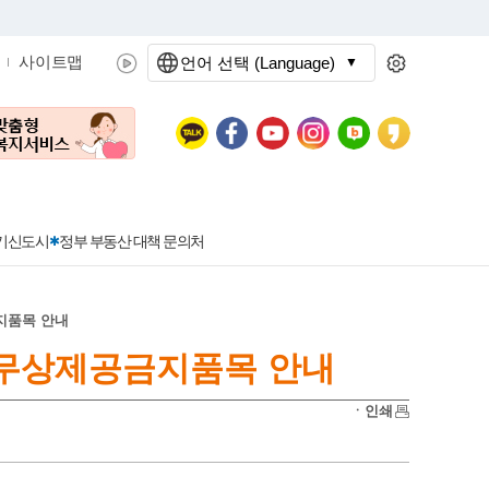
사이트맵
언어 선택 (Language)
문화관광
분야별정보
3기신도시
정부 부동산 대책 문의처
지품목 안내
 무상제공금지품목 안내
공공데이터개방
민원접수
청년 아르바이트 신청
착한가격지정업소란?
정보공개현황
정부24
착한가격지정업소
ㆍ인쇄
신청
포상금
민원처리공개
이용후기
지방공기업
민원서비스 종합평가 결과