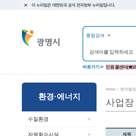
이 누리집은 대한민국 공식 전자정부 누리집입니다.
뉴스/정보공개
민원/
바로가기
민원 콜센터(☎1688
home
분야별정
환경·에너지
사업장
공지사항
광명시 생활종합안내서
시립예술단
소식지/
민원조
교육정
고시/공고/입법예고
종합민원실 안내도
단원소개
반상회
사전심
평생학
수질환경
행사ㆍ축제
종합민원상담센터
예술/공연단체
미디어
민원후
시 주간행사
우리 노무사 상담센터
광명시립예술단 티켓박스
민원1회
자원회수시설
제목