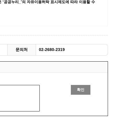
 ‘공공누리_’
의 자유이용허락 표시제도에 따라 이용할 수
광명동굴딸기 스마트팜 체험프로그램
주말농장신청
상자텃밭신청
공유농업
정장대여신청
문의처
02-2680-2319
확인