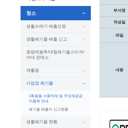
보도자료
민원상담전화
사회취약
보도자료(2021.4월이전)
어디서나 민원
폐업신고
부서명
청소
광명시인생플러스센터
취업지원
전자시보
본인서명/인감신고/증명발급
구술 및
작성일
광명일자리센터
영화상영관 현황
생활쓰레기 배출요령
채용박람
민원 제증명 수수료 면제사항
출판사 및 인쇄소 현황
지역맞춤
행정처리기준편람
파일
생활폐기물 배출 신고
박물관/미술관 현황
공공일
행정정보공동이용
사전정보공표
문화유통업 현황
시청안
지역공동
대법원인터넷등기소
종량제봉투/대형폐기물스티커/
마대 판매소
행정정보공개안내
문화관광 해설사
주요시
직업 소
110화상수화통역서비스
정보공개 비공개 세부기준
광명의 
노동조
고객서비스 표준 매뉴얼
내용
재활용
행정정보공개목록
광명시 
행정서비스헌장
행정정보공개청구
광명의 
민원편람
사업장 폐기물
국가유산관
조직정보공개
국내외 
출생·사망·혼인신고 등 10종에 대한 신고
1회용품 사용억제 및 무상제공금
절차
역사관
업무추진비(부서장)
시민이
지품목 안내
자주하는 질문
업무추진비(시장·부시장·실국장)
폐기물 배출자 신고현황
상품권 구매·사용
생활폐기물 현황
인센티브 적립·사용