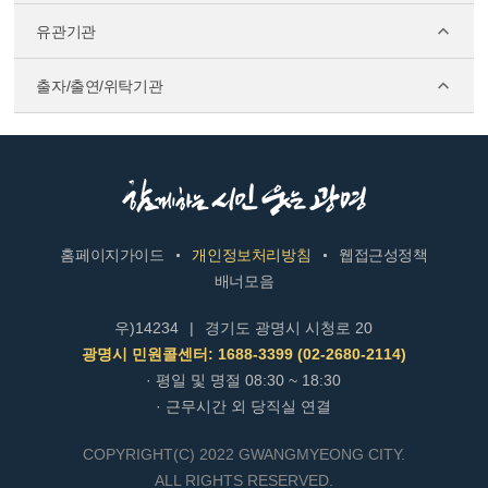
유관기관
출자/출연/위탁기관
홈페이지가이드
개인정보처리방침
웹접근성정책
배너모음
우)14234
|
경기도 광명시 시청로 20
광명시 민원콜센터: 1688-3399 (02-2680-2114)
· 평일 및 명절 08:30 ~ 18:30
· 근무시간 외 당직실 연결
COPYRIGHT(C) 2022 GWANGMYEONG CITY.
ALL RIGHTS RESERVED.