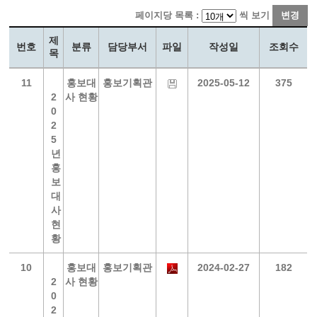
페이지당 목록 :
씩 보기
변경
제
번호
분류
담당부서
파일
작성일
조회수
목
11
홍보대
홍보기획관
2025-05-12
375
2
사 현황
0
2
5
년
홍
보
대
사
현
황
10
홍보대
홍보기획관
2024-02-27
182
2
사 현황
0
2