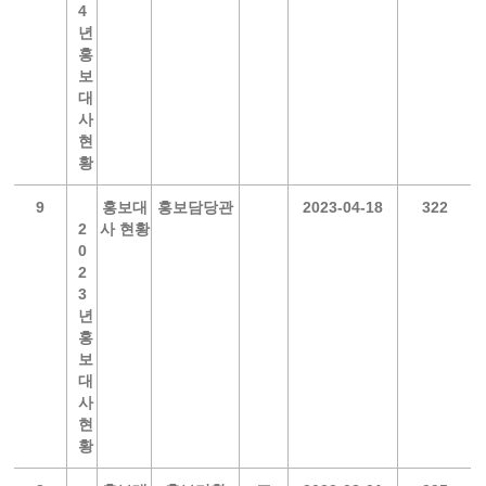
4
년
홍
보
대
사
현
황
9
홍보대
홍보담당관
2023-04-18
322
2
사 현황
0
2
3
년
홍
보
대
사
현
황