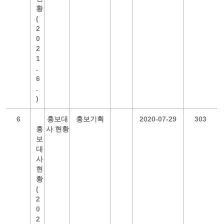
황
(
2
0
2
1
.
6
.
)
6
홍보대
홍보기획
2020-07-29
303
홍
사 현황
보
대
사
현
황
(
2
0
2