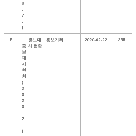
0
.
7
.
)
5
홍보대
홍보기획
2020-02-22
255
홍
사 현황
보
대
사
현
황
(
2
0
2
0
.
2
.
)