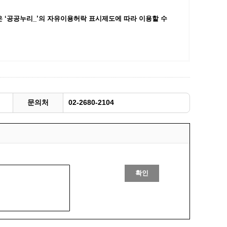
광명동굴딸기 스마트팜 체험프로그램
 ‘공공누리_’
의 자유이용허락 표시제도에 따라 이용할 수
주말농장신청
상자텃밭신청
공유농업
정장대여신청
문의처
02-2680-2104
확인