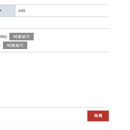
통계
청탁금지법 온라인 콜센터
수
사회조사
365민원실 운영현황
449
시민옴부즈만 제도 소개
민원서식
길고양이 중성화 신청
96)
바로보기
)
바로보기
목록