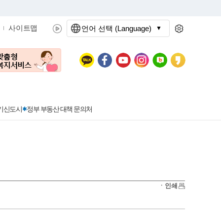
사이트맵
언어 선택 (Language)
문화관광
분야별정보
3기신도시
정부 부동산 대책 문의처
공공데이터개방
민원접수
청년 아르바이트 신청
착한가격지정업소란?
정보공개현황
정부24
착한가격지정업소
ㆍ인쇄
신청
포상금
민원처리공개
이용후기
지방공기업
민원서비스 종합평가 결과