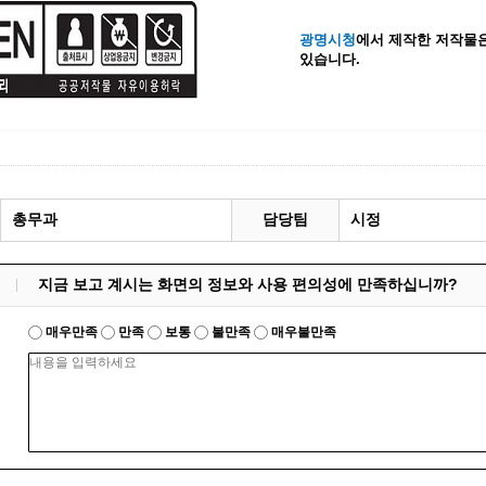
계등록
시민과의 대화
광명시청
에서 제작한 저작물은
있습니다.
원
광명시 시민원탁회의
민원
민원신고센터
공사 감리원 배치신고
시민참여방
설비 유지보수·관리 제도
행정규제 개혁
 사용전 검사
적극행정
광명시민대상
총무과
담당팀
시정
시민건의
고향사랑기부제
지금 보고 계시는 화면의 정보와 사용 편의성에 만족하십니까?
매우만족
만족
보통
불만족
매우불만족