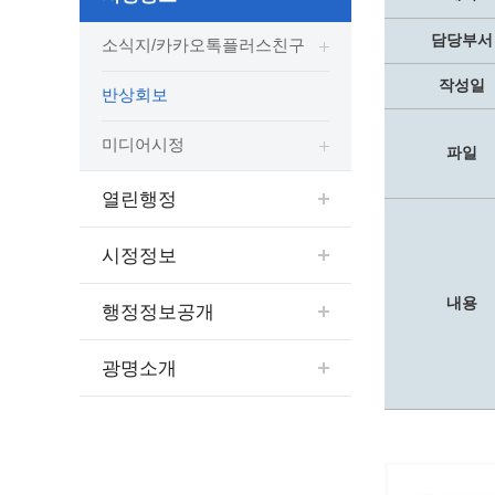
보도자료
민원상담전화
사회취약
보도자료(2021.4월이전)
어디서나 민원
담당부서
폐업신고
소식지/카카오톡플러스친구
광명시인생플러스센터
취업지원
전자시보
본인서명/인감신고/증명발급
구술 및
작성일
반상회보
광명일자리센터
영화상영관 현황
채용박람
민원 제증명 수수료 면제사항
출판사 및 인쇄소 현황
지역맞춤
행정처리기준편람
미디어시정
파일
박물관/미술관 현황
공공일
행정정보공동이용
사전정보공표
문화유통업 현황
시청안
지역공동
대법원인터넷등기소
열린행정
행정정보공개안내
문화관광 해설사
주요시
직업 소
110화상수화통역서비스
시정정보
정보공개 비공개 세부기준
광명의 
노동조
고객서비스 표준 매뉴얼
행정정보공개목록
광명시 
행정서비스헌장
내용
행정정보공개
행정정보공개청구
광명의 
민원편람
국가유산관
조직정보공개
국내외 
출생·사망·혼인신고 등 10종에 대한 신고
광명소개
절차
역사관
업무추진비(부서장)
시민이
자주하는 질문
업무추진비(시장·부시장·실국장)
상품권 구매·사용
인센티브 적립·사용