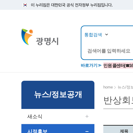
이 누리집은 대한민국 공식 전자정부 누리집입니다.
뉴스/정보공개
민원/
바로가기
민원 콜센터(☎1688
home
뉴스/정
뉴스/정보공개
반상회
공지사항
광명시 생활종합안내서
시립예술단
소식지/
민원조
교육정
고시/공고/입법예고
종합민원실 안내도
단원소개
반상회
사전심
평생학
새소식
행사ㆍ축제
종합민원상담센터
예술/공연단체
미디어
민원후
시 주간행사
우리 노무사 상담센터
광명시립예술단 티켓박스
민원1회
시정홍보
제목