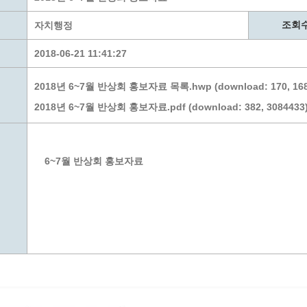
계층 전용상담창구
위원회 자료공개
 간소화서비스
열린감사
조회
자치행정
 프로그램 운영 현황
 전화민원
용역과제
2018-06-21 11:41:27
회 현황
여행업 현황
형 일자리 창출 지원사업
관광 편의시설업
2018년 6~7월 반상회 홍보자료 목록.hwp (download: 170, 168
자리
관광 호텔업
2018년 6~7월 반상회 홍보자료.pdf (download: 382, 3084433
내
체 일자리 사업
관광객 이용시설업 현황
책
개소 현황
테마파크업 현황
상징물
합
6~7월 반상회 홍보자료
현황
역사
교류
용시설