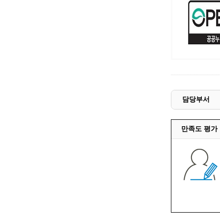
예산집행실명공개
센터소개
가족관
행정재산 관리위탁 현황 공개
위치안내
여권민
공공시설물 설치 비용 공개
상담안내
부동산
인사운영통계
시민의 소리
정보통신
겸직허가 현황
정보통신
주민자치센터
정보통신
고향사랑기부제
담당부서
세움터(건축 행정 시스템)
만족도 평가