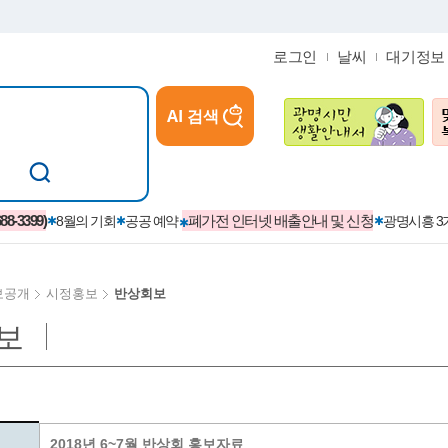
로그인
날씨
대기정보
AI 검색
참여
지역경제활성화/교육/일자리
-3399)
폐가전 인터넷 배출안내 및 신청
8월의 기회
공공 예약
광명시흥 
보공개
시정홍보
반상회보
보
카카오톡플러스친구
정제도
보
시정자료실
설치현황
(재)경기도민회장학회 장학금
보
사청구제
습원
법무행정
발급 받을 수 있는 증명
교복지원금 신청
시정
견인제
입찰계약정보
서비스 이용제한 안내
초·중·고등학생 입학 축하금 
 방문 처리제
위반업소공개
2018년 6~7월 반상회 홍보자료