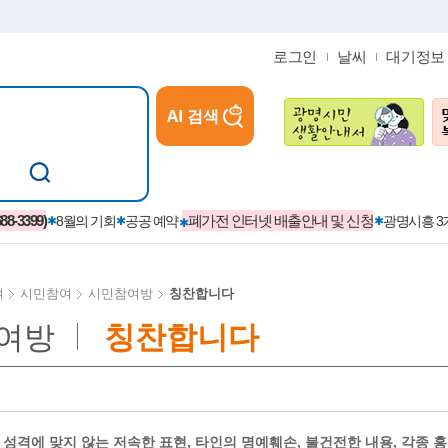
로그인
날씨
대기정보
AI 검색
참여
지역경제활성화/교육/일자리
-3399)
폐가전 인터넷 배출안내 및 신청
8월의 기회
공공 예약
광명시흥 
여
시민참여
시민참여방
칭찬합니다
여방
칭찬합니다
카카오톡플러스친구
정제도
보
시정자료실
설치현황
(재)경기도민회장학회 장학금
보
사청구제
습원
법무행정
발급 받을 수 있는 증명
교복지원금 신청
시정
견인제
입찰계약정보
서비스 이용제한 안내
초·중·고등학생 입학 축하금 
 방문 처리제
위반업소공개
성격에 맞지 않는 저속한 표현, 타인의 명예훼손, 불건전한 내용, 각종 홍