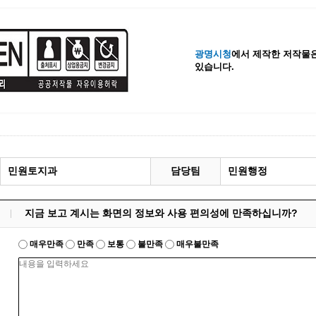
계등록
시민과의 대화
원
광명시 시민원탁회의
광명시청
에서 제작한 저작물은
민원
민원신고센터
있습니다.
공사 감리원 배치신고
시민참여방
설비 유지보수·관리 제도
행정규제 개혁
 사용전 검사
적극행정
광명시민대상
시민건의
민원토지과
담당팀
민원행정
고향사랑기부제
지금 보고 계시는 화면의 정보와 사용 편의성에 만족하십니까?
매우만족
만족
보통
불만족
매우불만족