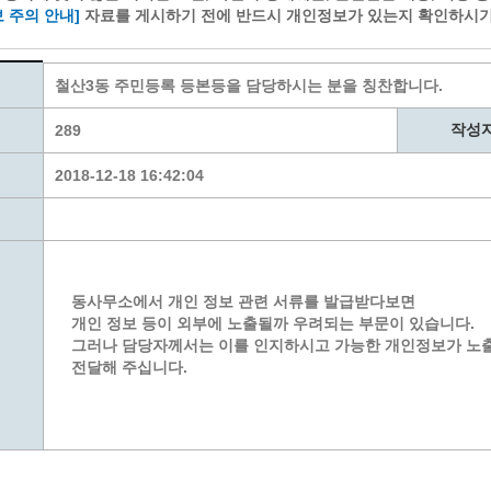
계층 전용상담창구
위원회 자료공개
 주의 안내]
자료를 게시하기 전에 반드시 개인정보가 있는지 확인하시기
 간소화서비스
열린감사
 프로그램 운영 현황
 전화민원
용역과제
철산3동 주민등록 등본등을 담당하시는 분을 칭찬합니다.
회 현황
여행업 현황
작성
형 일자리 창출 지원사업
289
관광 편의시설업
자리
관광 호텔업
2018-12-18 16:42:04
내
체 일자리 사업
관광객 이용시설업 현황
책
개소 현황
테마파크업 현황
상징물
합
현황
동사무소에서 개인 정보 관련 서류를 발급받다보면
역사
개인 정보 등이 외부에 노출될까 우려되는 부문이 있습니다.
교류
그러나 담당자께서는 이를 인지하시고 가능한 개인정보가 노
전달해 주십니다.
용시설