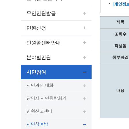
보도자료
민원상담전화
사회취약
[개인정보
보도자료(2021.4월이전)
어디서나 민원
폐업신고
무인민원발급
광명시인생플러스센터
취업지원
전자시보
본인서명/인감신고/증명발급
구술 및
제목
광명일자리센터
영화상영관 현황
채용박람
민원 제증명 수수료 면제사항
민원신청
조회수
출판사 및 인쇄소 현황
지역맞춤
행정처리기준편람
박물관/미술관 현황
민원콜센터안내
공공일
행정정보공동이용
작성일
사전정보공표
문화유통업 현황
시청안
지역공동
대법원인터넷등기소
분야별민원
첨부파일
행정정보공개안내
문화관광 해설사
주요시
직업 소
110화상수화통역서비스
정보공개 비공개 세부기준
광명의 
노동조
고객서비스 표준 매뉴얼
시민참여
행정정보공개목록
광명시 
행정서비스헌장
행정정보공개청구
광명의 
민원편람
시민과의 대화
국가유산관
내용
조직정보공개
국내외 
출생·사망·혼인신고 등 10종에 대한 신고
절차
광명시 시민원탁회의
역사관
업무추진비(부서장)
시민이
자주하는 질문
업무추진비(시장·부시장·실국장)
민원신고센터
상품권 구매·사용
인센티브 적립·사용
시민참여방