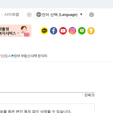
사이트맵
언어 선택 (Language)
문화관광
분야별정보
3기신도시
정부 부동산 대책 문의처
공공데이터개방
민원접수
청년 아르바이트 신청
착한가격지정업소란?
정보공개현황
정부24
착한가격지정업소
ㆍ인쇄
신청
포상금
민원처리공개
이용후기
지방공기업
민원서비스 종합평가 결과
보물 등은 본인 동의 없이 삭제될 수 있습니다.