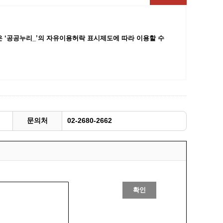
광명동굴딸기 스마트팜 체험프로그램
주말농장신청
 ‘공공누리_’
의 자유이용허락 표시제도에 따라 이용할 수
상자텃밭신청
공유농업
정장대여신청
문의처
02-2680-2662
확인