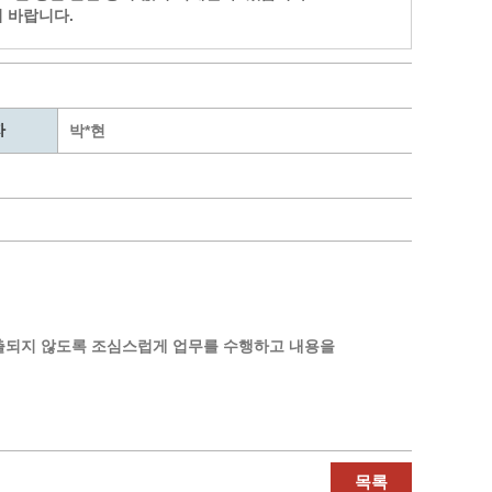
통계
청탁금지법 온라인 콜센터
 바랍니다.
사회조사
365민원실 운영현황
시민옴부즈만 제도 소개
민원서식
자
박*현
길고양이 중성화 신청
출되지 않도록 조심스럽게 업무를 수행하고 내용을
목록