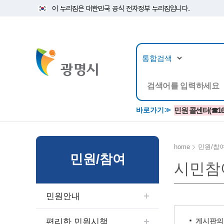
이 누리집은 대한민국 공식 전자정부 누리집입니다.
뉴스/정보공개
민원/
바로가기
민원 콜센터(☎1688
home
민원/참
민원/참여
시민참
공지사항
광명시 생활종합안내서
시립예술단
소식지/
민원조
교육정
고시/공고/입법예고
종합민원실 안내도
단원소개
반상회
사전심
평생학
민원안내
행사ㆍ축제
종합민원상담센터
예술/공연단체
미디어
민원후
시 주간행사
우리 노무사 상담센터
광명시립예술단 티켓박스
민원1회
편리한 민원시책
게시판의 