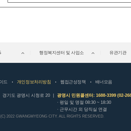
S
행정복지센터 및 사업소
유관기관
이드
개인정보처리방침
웹접근성정책
배너모음
경기도 광명시 시청로 20
|
광명시 민원콜센터: 1688-3399 (02-268
· 평일 및 명절 08:30 ~ 18:30
· 근무시간 외 당직실 연결
(C) 2022 GWANGMYEONG CITY.
ALL RIGHTS RESERVED.