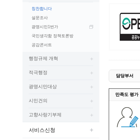
예산집행실명공개
칭찬합니다
센터소개
가족관
행정재산 관리위탁 현황 공개
설문조사
위치안내
여권민
공공시설물 설치 비용 공개
광명시민1번가
상담안내
부동산
인사운영통계
시민의 소리
국민생각함 정책토론방
정보통신
겸직허가 현황
정보통신
공감콘서트
주민자치센터
정보통신
고향사랑기부제
행정규제 개혁
세움터(건축 행정 시스템)
적극행정
담당부서
광명시민대상
만족도 평가
시민건의
고향사랑기부제
서비스신청