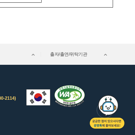
출자/출연/위탁기관
0-2114)