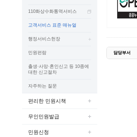
예산집행실명공개
센터소개
가족관
행정재산 관리위탁 현황 공개
110화상수화통역서비스
위치안내
여권민
공공시설물 설치 비용 공개
고객서비스 표준 매뉴얼
상담안내
부동산
인사운영통계
시민의 소리
정보통신
겸직허가 현황
행정서비스헌장
정보통신
주민자치센터
민원편람
정보통신
담당부서
고향사랑기부제
세움터(건축 행정 시스템)
출생·사망·혼인신고 등 10종에
대한 신고절차
자주하는 질문
편리한 민원시책
무인민원발급
민원신청