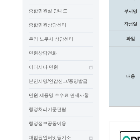
보도자료
민원상담전화
사회취약
종합민원실 안내도
보도자료(2021.4월이전)
어디서나 민원
폐업신고
부서명
광명시인생플러스센터
취업지원
전자시보
본인서명/인감신고/증명발급
구술 및
작성일
종합민원상담센터
광명일자리센터
영화상영관 현황
채용박람
민원 제증명 수수료 면제사항
출판사 및 인쇄소 현황
지역맞춤
행정처리기준편람
파일
우리 노무사 상담센터
박물관/미술관 현황
공공일
행정정보공동이용
민원상담전화
사전정보공표
문화유통업 현황
시청안
지역공동
대법원인터넷등기소
행정정보공개안내
문화관광 해설사
주요시
직업 소
110화상수화통역서비스
어디서나 민원
정보공개 비공개 세부기준
광명의 
노동조
고객서비스 표준 매뉴얼
내용
행정정보공개목록
본인서명/인감신고/증명발급
광명시 
행정서비스헌장
행정정보공개청구
광명의 
민원편람
민원 제증명 수수료 면제사항
국가유산관
조직정보공개
국내외 
출생·사망·혼인신고 등 10종에 대한 신고
절차
역사관
업무추진비(부서장)
시민이
행정처리기준편람
자주하는 질문
업무추진비(시장·부시장·실국장)
행정정보공동이용
상품권 구매·사용
인센티브 적립·사용
대법원인터넷등기소