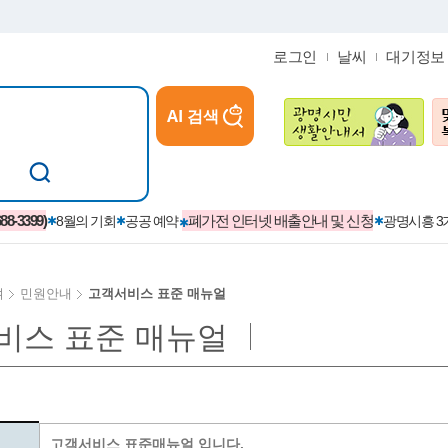
로그인
날씨
대기정보
AI 검색
참여
지역경제활성화/교육/일자리
-3399)
폐가전 인터넷 배출안내 및 신청
8월의 기회
공공 예약
광명시흥 
여
민원안내
고객서비스 표준 매뉴얼
비스 표준 매뉴얼
카카오톡플러스친구
정제도
보
시정자료실
설치현황
(재)경기도민회장학회 장학금
보
사청구제
습원
법무행정
발급 받을 수 있는 증명
교복지원금 신청
시정
견인제
입찰계약정보
서비스 이용제한 안내
초·중·고등학생 입학 축하금 
 방문 처리제
위반업소공개
고객서비스 표준매뉴얼 입니다.