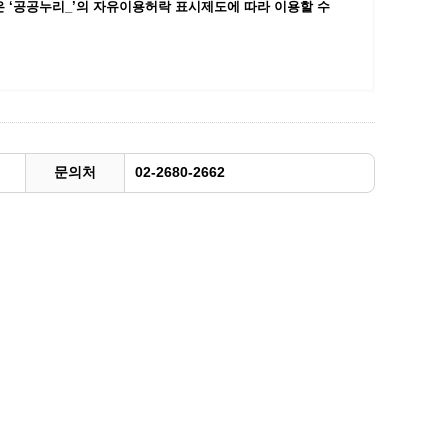
 ‘공공누리_’
의 자유이용허락 표시제도에 따라 이용할 수
광명동굴딸기 스마트팜 체험프로그램
주말농장신청
상자텃밭신청
공유농업
정장대여신청
문의처
02-2680-2662