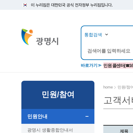
이 누리집은 대한민국 공식 전자정부 누리집입니다.
뉴스/정보공개
민원/
바로가기
민원 콜센터(☎1688
home
민원/참
민원/참여
고객서
공지사항
광명시 생활종합안내서
시립예술단
소식지/
민원조
교육정
고시/공고/입법예고
종합민원실 안내도
단원소개
반상회
사전심
평생학
민원안내
행사ㆍ축제
종합민원상담센터
예술/공연단체
미디어
민원후
시 주간행사
우리 노무사 상담센터
광명시립예술단 티켓박스
민원1회
광명시 생활종합안내서
제목