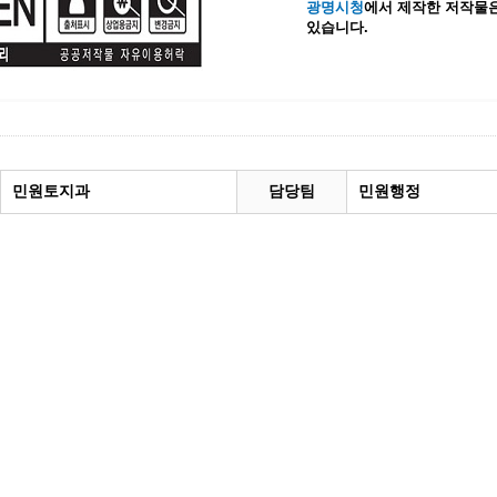
광명시청
에서 제작한 저작물은
있습니다.
계등록
시민과의 대화
원
광명시 시민원탁회의
민원
민원신고센터
공사 감리원 배치신고
시민참여방
설비 유지보수·관리 제도
행정규제 개혁
 사용전 검사
적극행정
민원토지과
담당팀
민원행정
광명시민대상
시민건의
고향사랑기부제