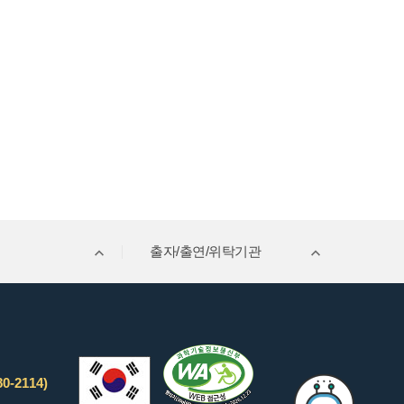
출자/출연/위탁기관
0-2114)