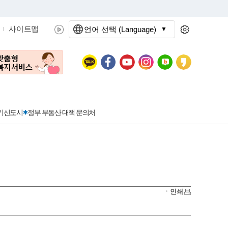
사이트맵
언어 선택 (Language)
문화관광
분야별정보
3기신도시
정부 부동산 대책 문의처
공공데이터개방
민원접수
청년 아르바이트 신청
착한가격지정업소란?
정보공개현황
정부24
착한가격지정업소
ㆍ인쇄
신청
포상금
민원처리공개
이용후기
지방공기업
민원서비스 종합평가 결과