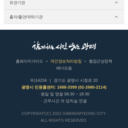
유관기관
출자/출연/위탁기관
홈페이지가이드
개인정보처리방침
웹접근성정책
배너모음
우)14234
|
경기도 광명시 시청로 20
광명시 민원콜센터: 1688-3399 (02-2680-2114)
· 평일 및 명절 08:30 ~ 18:30
· 근무시간 외 당직실 연결
COPYRIGHT(C) 2022 GWANGMYEONG CITY.
ALL RIGHTS RESERVED.