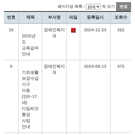
페이지당 목록 :
씩 보기
변경
번호
제목
부서명
파일
등록일시
조회수
10
장애인복지
2024-12-23
362
2025년
과
도
교육급여
안내
9
장애인복지
2024-08-13
475
기초생활
과
보장수급
가구
아동
(만0~17
세)
디딤씨앗
통장
사업
안내