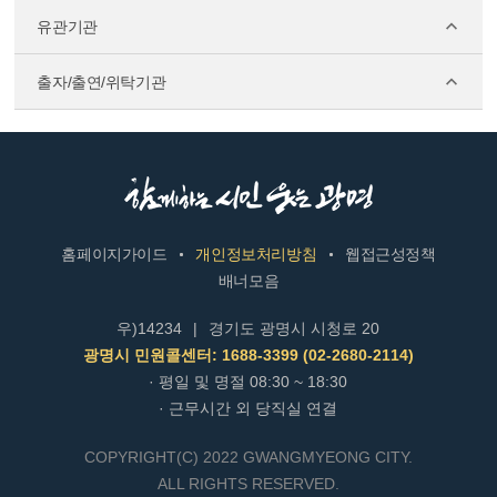
유관기관
출자/출연/위탁기관
홈페이지가이드
개인정보처리방침
웹접근성정책
배너모음
우)14234
|
경기도 광명시 시청로 20
광명시 민원콜센터: 1688-3399 (02-2680-2114)
· 평일 및 명절 08:30 ~ 18:30
· 근무시간 외 당직실 연결
COPYRIGHT(C) 2022 GWANGMYEONG CITY.
ALL RIGHTS RESERVED.