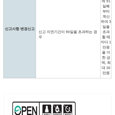
에 91
일째
부터
계산
하여 3
일을
신고사항 변경신고
신고 지연기간이 90일을 초과하는 경
초과
우
할 때
마다 1
만원
을 더
한 금
액, 최
대 30
만원