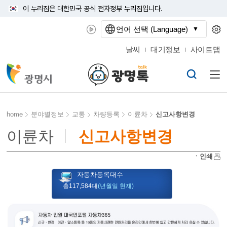
이 누리집은 대한민국 공식 전자정부 누리집입니다.
언어 선택 (Language)
날씨
대기정보
사이트맵
home
분야별정보
교통
차량등록
이륜차
신고사항변경
이륜차
신고사항변경
ㆍ인쇄
자동차등록대수
총117,584대
(년월일 현재)