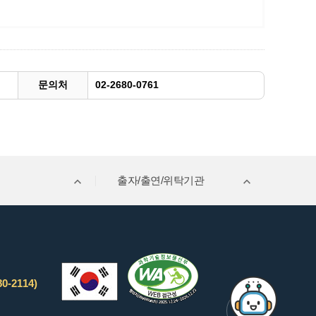
문의처
02-2680-0761
출자/출연/위탁기관
0-2114)