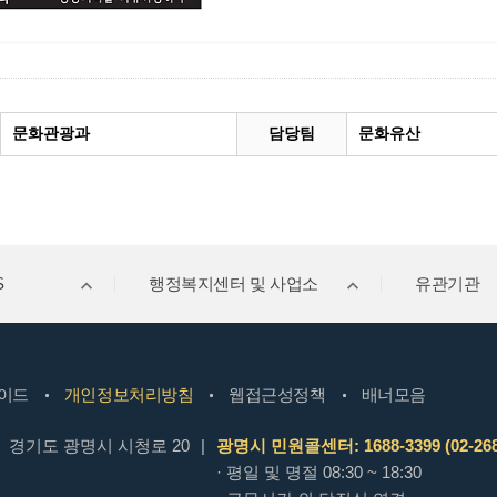
문화관광과
담당팀
문화유산
S
행정복지센터 및 사업소
유관기관
이드
개인정보처리방침
웹접근성정책
배너모음
경기도 광명시 시청로 20
|
광명시 민원콜센터: 1688-3399 (02-268
· 평일 및 명절 08:30 ~ 18:30