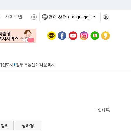
사이트맵
언어 선택 (Language)
문화관광
분야별정보
3기신도시
정부 부동산 대책 문의처
공공데이터개방
민원접수
청년 아르바이트 신청
착한가격지정업소란?
정보공개현황
정부24
착한가격지정업소
ㆍ인쇄
신청
포상금
민원처리공개
이용후기
지방공기업
민원서비스 종합평가 결과
천강씨
성하경