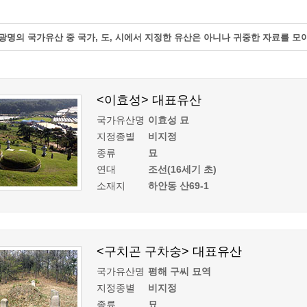
계층 전용상담창구
위원회 자료공개
 간소화서비스
열린감사
광명의 국가유산 중 국가, 도, 시에서 지정한 유산은 아니나 귀중한 자료를 모
 프로그램 운영 현황
 전화민원
용역과제
회 현황
여행업 현황
형 일자리 창출 지원사업
관광 편의시설업
<이효성> 대표유산
자리
관광 호텔업
내
체 일자리 사업
국가유산명
이효성 묘
관광객 이용시설업 현황
지정종별
비지정
책
개소 현황
테마파크업 현황
종류
묘
상징물
합
연대
조선(16세기 초)
현황
소재지
하안동 산69-1
역사
교류
용시설
<구치곤 구차숭> 대표유산
국가유산명
평해 구씨 묘역
지정종별
비지정
종류
묘