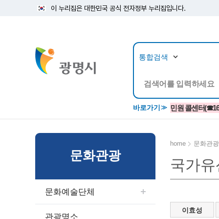
이 누리집은 대한민국 공식 전자정부 누리집입니다.
뉴스/정보공개
민원/
바로가기
민원 콜센터(☎1688
home
문화관광
문화관광
국가유
공지사항
광명시 생활종합안내서
시립예술단
소식지/
민원조
교육정
고시/공고/입법예고
종합민원실 안내도
단원소개
반상회
사전심
평생학
문화예술단체
행사ㆍ축제
종합민원상담센터
예술/공연단체
미디어
민원후
시 주간행사
우리 노무사 상담센터
광명시립예술단 티켓박스
민원1회
이효성
관광명소