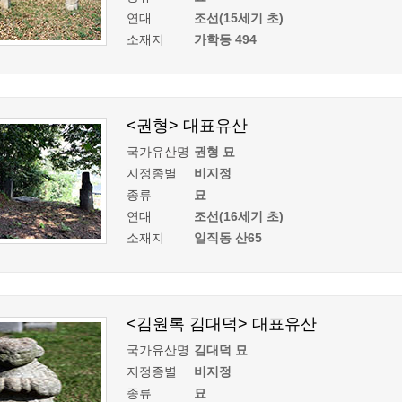
연대
조선(15세기 초)
계등록
시민과의 대화
소재지
가학동 494
원
광명시 시민원탁회의
민원
민원신고센터
공사 감리원 배치신고
시민참여방
<권형> 대표유산
설비 유지보수·관리 제도
행정규제 개혁
국가유산명
권형 묘
 사용전 검사
적극행정
지정종별
비지정
광명시민대상
종류
묘
시민건의
연대
조선(16세기 초)
고향사랑기부제
소재지
일직동 산65
<김원록 김대덕> 대표유산
국가유산명
김대덕 묘
지정종별
비지정
종류
묘