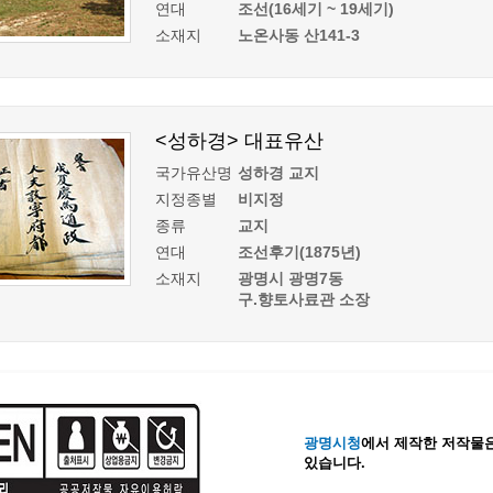
연대
조선(16세기 ~ 19세기)
소재지
노온사동 산141-3
<성하경> 대표유산
국가유산명
성하경 교지
지정종별
비지정
종류
교지
연대
조선후기(1875년)
소재지
광명시 광명7동
구.향토사료관 소장
광명시청
에서 제작한 저작물은
있습니다.