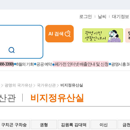
로그인
날씨
대기정보
AI 검색
참여
지역경제활성화/교육/일자리
-3399)
폐가전 인터넷 배출안내 및 신청
8월의 기회
공공 예약
광명시흥 
광명의 국가유산
국가유산관
비지정유산실
산관
비지정유산실
카카오톡플러스친구
정제도
보
시정자료실
설치현황
(재)경기도민회장학회 장학금
보
사청구제
습원
법무행정
발급 받을 수 있는 증명
교복지원금 신청
시정
견인제
입찰계약정보
서비스 이용제한 안내
초·중·고등학생 입학 축하금 
 방문 처리제
위반업소공개
구치곤 구차숭
권형
김원록 김대덕
이신
금