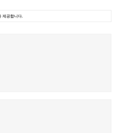
통계
청탁금지법 온라인 콜센터
사회조사
365민원실 운영현황
아 제공합니다.
시민옴부즈만 제도 소개
민원서식
길고양이 중성화 신청