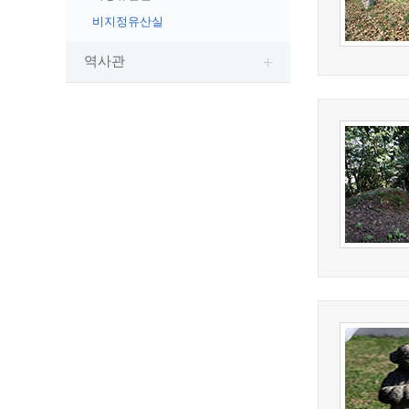
예산집행실명공개
비지정유산실
센터소개
가족관
행정재산 관리위탁 현황 공개
위치안내
여권민
공공시설물 설치 비용 공개
역사관
상담안내
부동산
인사운영통계
시민의 소리
정보통신
겸직허가 현황
정보통신
주민자치센터
정보통신
고향사랑기부제
세움터(건축 행정 시스템)