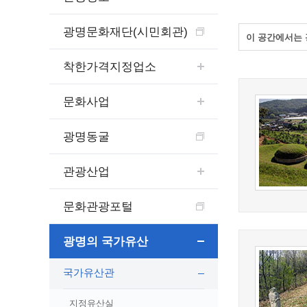
보도자료
민원상담전화
사회취약
보도자료(2021.4월이전)
어디서나 민원
폐업신고
광명문화재단(시민회관)
이 공간에서는 
광명시인생플러스센터
취업지원
전자시보
본인서명/인감신고/증명발급
구술 및
광명일자리센터
영화상영관 현황
채용박람
민원 제증명 수수료 면제사항
착한가격지정업소
출판사 및 인쇄소 현황
지역맞춤
행정처리기준편람
박물관/미술관 현황
문화사업
공공일
행정정보공동이용
사전정보공표
문화유통업 현황
시청안
지역공동
대법원인터넷등기소
광명동굴
행정정보공개안내
문화관광 해설사
주요시
직업 소
110화상수화통역서비스
정보공개 비공개 세부기준
광명의 
노동조
고객서비스 표준 매뉴얼
관광산업
행정정보공개목록
광명시 
행정서비스헌장
행정정보공개청구
광명의 
민원편람
문화관광포털
국가유산관
조직정보공개
국내외 
출생·사망·혼인신고 등 10종에 대한 신고
절차
역사관
업무추진비(부서장)
시민이
광명의 국가유산
자주하는 질문
업무추진비(시장·부시장·실국장)
국가유산관
상품권 구매·사용
인센티브 적립·사용
지정유산실