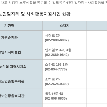
계층 전용상담창구
위원회 자료공개
차고 건강한 노후생활을 영위할 수 있도록 다양한 일자리‧사회활동을 
 간소화서비스
열린감사
노인일자리 및 사회활동지원사업 현황
 프로그램 운영 현황
 전화민원
용역과제
회 현황
여행업 현황
기관명
소재지
형 일자리 창출 지원사업
관광 편의시설업
자리
관광 호텔업
시청로 20
자원순환과
(02-2680-6087)
내
체 일자리 사업
관광객 이용시설업 현황
책
개소 현황
테마파크업 현황
연서일로 4-3, 4층
광명시니어클럽
(02-2689-9842)
상징물
합
현황
소하로 196 1층
노인회 광명시지회
역사
(02-894-7770)
교류
소하로 25
하노인종합복지관
용시설
(02-2625-9300)
철망산로 48
안노인종합복지관
(02-898-8830)