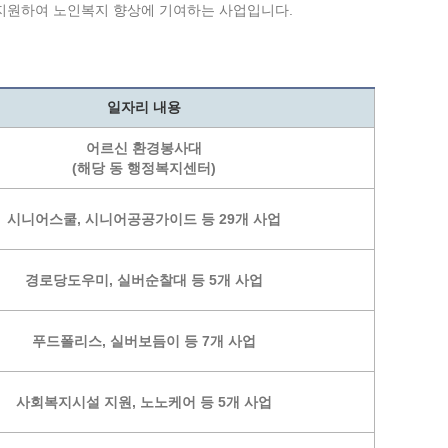
통계
청탁금지법 온라인 콜센터
지원하여 노인복지 향상에 기여하는 사업입니다.
사회조사
365민원실 운영현황
시민옴부즈만 제도 소개
민원서식
일자리 내용
길고양이 중성화 신청
어르신 환경봉사대
(해당 동 행정복지센터)
시니어스쿨, 시니어공공가이드 등 29개 사업
경로당도우미, 실버순찰대 등 5개 사업
푸드폴리스, 실버보듬이 등 7개 사업
사회복지시설 지원, 노노케어 등 5개 사업