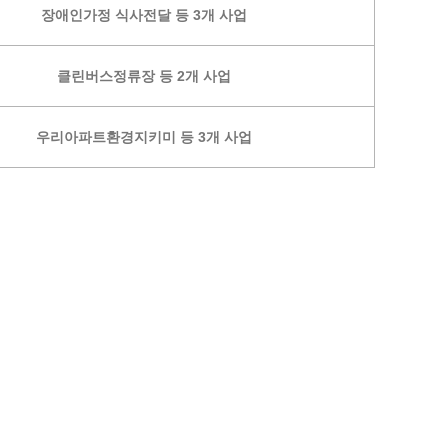
장애인가정 식사전달 등 3개 사업
광명동굴딸기 스마트팜 체험프로그램
주말농장신청
클린버스정류장 등 2개 사업
상자텃밭신청
공유농업
우리아파트환경지키미 등 3개 사업
정장대여신청