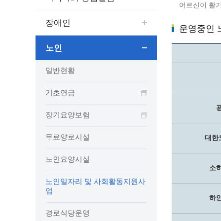
보도자료
민원상담전화
사회취약
어르신이 활기
보도자료(2021.4월이전)
어디서나 민원
폐업신고
장애인
운영중인 
광명시인생플러스센터
취업지원
전자시보
본인서명/인감신고/증명발급
구술 및
광명일자리센터
영화상영관 현황
채용박람
민원 제증명 수수료 면제사항
노인
출판사 및 인쇄소 현황
지역맞춤
행정처리기준편람
일반현황
박물관/미술관 현황
공공일
행정정보공동이용
사전정보공표
문화유통업 현황
시청안
지역공동
대법원인터넷등기소
기초연금
행정정보공개안내
문화관광 해설사
주요시
직업 소
110화상수화통역서비스
정보공개 비공개 세부기준
광명의 
노동조
고객서비스 표준 매뉴얼
장기요양보험
행정정보공개목록
광명시 
행정서비스헌장
무료양로시설
대한
행정정보공개청구
광명의 
민원편람
국가유산관
조직정보공개
국내외 
출생·사망·혼인신고 등 10종에 대한 신고
노인요양시설
절차
소
역사관
업무추진비(부서장)
시민이
노인일자리 및 사회활동지원사
자주하는 질문
업무추진비(시장·부시장·실국장)
업
상품권 구매·사용
하
인센티브 적립·사용
경로식당운영