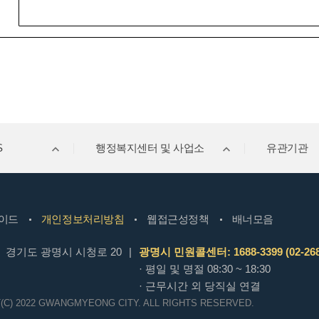
S
행정복지센터 및 사업소
유관기관
이드
개인정보처리방침
웹접근성정책
배너모음
경기도 광명시 시청로 20
|
광명시 민원콜센터: 1688-3399 (02-268
· 평일 및 명절 08:30 ~ 18:30
· 근무시간 외 당직실 연결
(C) 2022 GWANGMYEONG CITY.
ALL RIGHTS RESERVED.