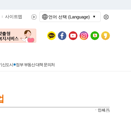
사이트맵
언어 선택 (Language)
문화관광
분야별정보
3기신도시
정부 부동산 대책 문의처
업
공공데이터개방
민원접수
청년 아르바이트 신청
착한가격지정업소란?
정보공개현황
정부24
착한가격지정업소
ㆍ인쇄
신청
포상금
민원처리공개
이용후기
지방공기업
민원서비스 종합평가 결과