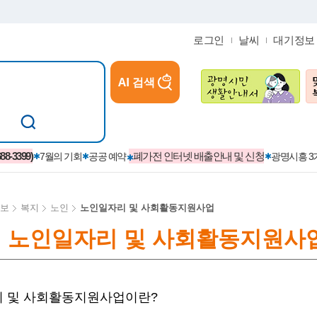
로그인
날씨
대기정보
AI 검색
참여
지역경제활성화/교육/일자리
-3399)
폐가전 인터넷 배출안내 및 신청
7월의 기회
공공 예약
광명시흥 
보
복지
노인
노인일자리 및 사회활동지원사업
노인일자리 및 사회활동지원사
카카오톡플러스친구
정제도
보
시정자료실
설치현황
(재)경기도민회장학회 장학금
보
사청구제
습원
법무행정
발급 받을 수 있는 증명
교복지원금 신청
시정
견인제
입찰계약정보
서비스 이용제한 안내
초·중·고등학생 입학 축하금 
 및 사회활동지원사업이란?
 방문 처리제
위반업소공개