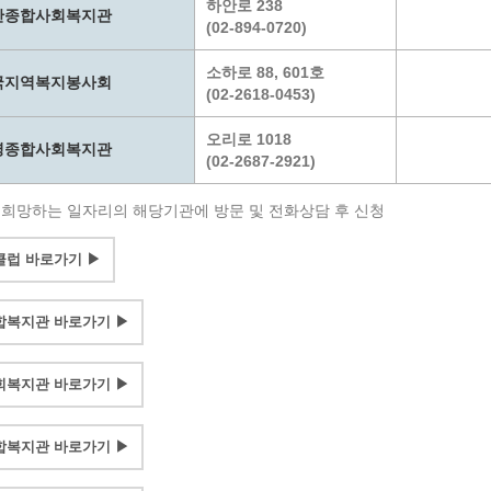
하안로 238
안종합사회복지관
(02-894-0720)
계등록
시민과의 대화
원
광명시 시민원탁회의
소하로 88, 601호
국지역복지봉사회
(02-2618-0453)
민원
민원신고센터
공사 감리원 배치신고
시민참여방
오리로 1018
명종합사회복지관
설비 유지보수·관리 제도
행정규제 개혁
(02-2687-2921)
 사용전 검사
적극행정
: 희망하는 일자리의 해당기관에 방문 및 전화상담 후 신청
광명시민대상
시민건의
럽 바로가기 ▶
고향사랑기부제
복지관 바로가기 ▶
복지관 바로가기 ▶
복지관 바로가기 ▶