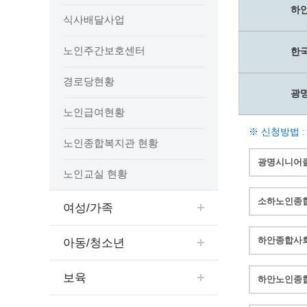
예산집행실명공개
하
식사배달사업
센터소개
가족관
행정재산 관리위탁 현황 공개
위치안내
여권민
공공시설물 설치 비용 공개
노인주간보호센터
한
상담안내
부동산
인사운영통계
시민의 소리
정보통신
경로당현황
겸직허가 현황
광
정보통신
주민자치센터
노인급여현황
정보통신
고향사랑기부제
※ 신청방법
세움터(건축 행정 시스템)
노인종합복지관 현황
광명시니어클
노인교실 현황
소하노인종합
여성/가족
하안종합사회
아동/청소년
보육
하안노인종합