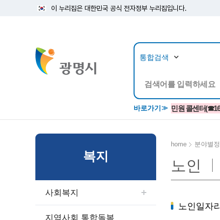
이 누리집은 대한민국 공식 전자정부 누리집입니다.
뉴스/정보공개
민원/
바로가기
민원 콜센터(☎1688
home
분야별정
복지
노인
공지사항
광명시 생활종합안내서
시립예술단
소식지/
민원조
교육정
고시/공고/입법예고
종합민원실 안내도
단원소개
반상회
사전심
평생학
사회복지
행사ㆍ축제
종합민원상담센터
예술/공연단체
미디어
민원후
노인일자리
시 주간행사
우리 노무사 상담센터
광명시립예술단 티켓박스
민원1회
지역사회 통합돌봄