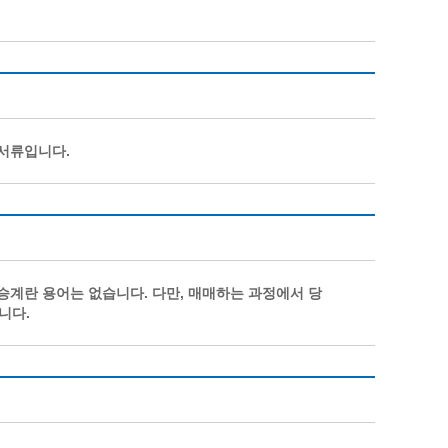
광명동굴딸기 스마트팜 체험프로그램
주말농장신청
상자텃밭신청
공유농업
정장대여신청
 서류입니다.
승계란 용어는 없습니다. 다만, 매매하는 과정에서 당
니다.