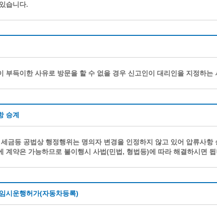
있습니다.
계등록
시민과의 대화
원
광명시 시민원탁회의
민원
민원신고센터
공사 감리원 배치신고
시민참여방
설비 유지보수·관리 제도
행정규제 개혁
 부득이한 사유로 방문을 할 수 없을 경우 신고인이 대리인을 지정하는
 사용전 검사
적극행정
광명시민대상
시민건의
항 승계
고향사랑기부제
 세금등 공법상 행정행위는 명의자 변경을 인정하지 않고 있어 압류사항 
 계약은 가능하므로 불이행시 사법(민법, 형법등)에 따라 해결하시면 됩
 임시운행허가(자동차등록)