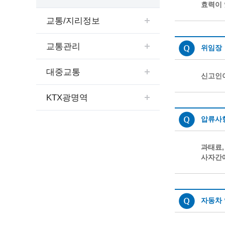
예산집행실명공개
효력이 
센터소개
가족관
행정재산 관리위탁 현황 공개
교통/지리정보
위치안내
여권민
공공시설물 설치 비용 공개
상담안내
부동산
인사운영통계
교통관리
위임장
시민의 소리
정보통신
겸직허가 현황
대중교통
정보통신
주민자치센터
신고인이
정보통신
고향사랑기부제
KTX광명역
세움터(건축 행정 시스템)
압류사
과태료,
사자간에
자동차