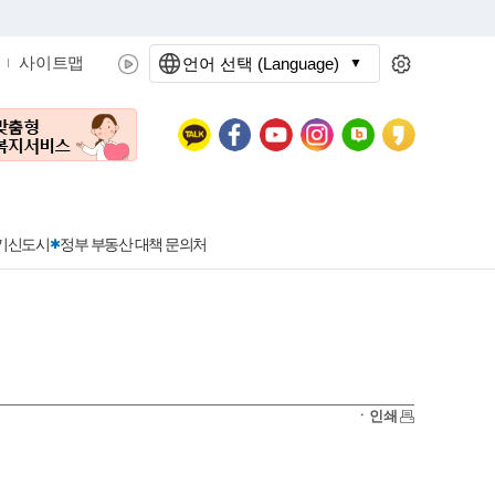
사이트맵
언어 선택 (Language)
문화관광
분야별정보
3기신도시
정부 부동산 대책 문의처
공공데이터개방
민원접수
청년 아르바이트 신청
착한가격지정업소란?
정보공개현황
정부24
착한가격지정업소
ㆍ인쇄
신청
포상금
민원처리공개
이용후기
지방공기업
민원서비스 종합평가 결과