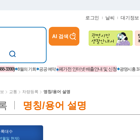
로그인
날씨
대기정보
AI 검색
참여
지역경제활성화/교육/일자리
-3399)
폐가전 인터넷 배출안내 및 신청
8월의 기회
공공 예약
광명시흥 
보
교통
차량등록
명칭/용어 설명
록
명칭/용어 설명
카카오톡플러스친구
정제도
보
시정자료실
설치현황
(재)경기도민회장학회 장학금
보
사청구제
습원
법무행정
발급 받을 수 있는 증명
교복지원금 신청
시정
견인제
입찰계약정보
서비스 이용제한 안내
초·중·고등학생 입학 축하금 
등록대수
 방문 처리제
위반업소공개
년월일 현재)