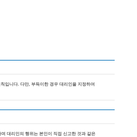
통계
청탁금지법 온라인 콜센터
사회조사
365민원실 운영현황
시민옴부즈만 제도 소개
민원서식
길고양이 중성화 신청
칙입니다. 다만, 부득이한 경우 대리인을 지정하여
며 대리인의 행위는 본인이 직접 신고한 것과 같은