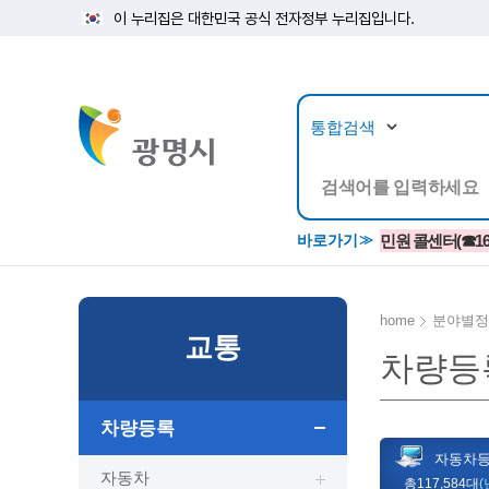
이 누리집은 대한민국 공식 전자정부 누리집입니다.
뉴스/정보공개
민원/
바로가기
민원 콜센터(☎1688
home
분야별정
교통
차량등
공지사항
광명시 생활종합안내서
시립예술단
소식지/
민원조
교육정
고시/공고/입법예고
종합민원실 안내도
단원소개
반상회
사전심
평생학
차량등록
행사ㆍ축제
종합민원상담센터
예술/공연단체
미디어
민원후
자동차
시 주간행사
우리 노무사 상담센터
광명시립예술단 티켓박스
민원1회
자동차
총117,584대
(