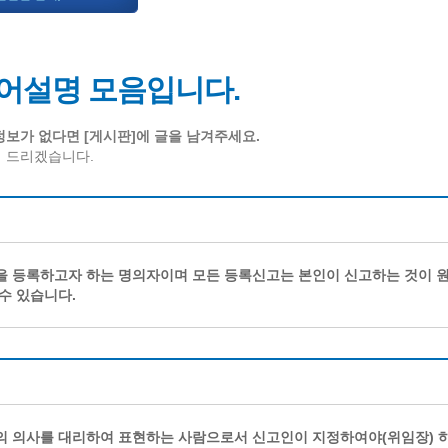
계층 전용상담창구
위원회 자료공개
 간소화서비스
열린감사
 프로그램 운영 현황
 전화민원
용역과제
어설명 모음입니다.
회 현황
여행업 현황
형 일자리 창출 지원사업
관광 편의시설업
보가 없다면 [게시판]에 글을 남겨주세요.
자리
관광 호텔업
 드리겠습니다.
내
체 일자리 사업
관광객 이용시설업 현황
책
개소 현황
테마파크업 현황
상징물
합
현황
 등록하고자 하는 명의자이며 모든 등록신고는 본인이 신고하는 것이 원
역사
수 있습니다.
교류
용시설
 의사를 대리하여 표현하는 사람으로서 신고인이 지정하여야(위임장) 하