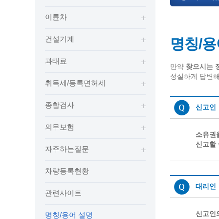
보도자료
민원상담전화
사회취약
이륜차
보도자료(2021.4월이전)
어디서나 민원
폐업신고
광명시인생플러스센터
취업지원
전자시보
본인서명/인감신고/증명발급
구술 및
건설기계
명칭/용
광명일자리센터
영화상영관 현황
채용박람
민원 제증명 수수료 면제사항
출판사 및 인쇄소 현황
지역맞춤
행정처리기준편람
과태료
만약
찾으시는 정
박물관/미술관 현황
공공일
행정정보공동이용
성실하게 답변해
취득세/등록면허세
사전정보공표
문화유통업 현황
시청안
지역공동
대법원인터넷등기소
행정정보공개안내
문화관광 해설사
주요시
직업 소
110화상수화통역서비스
종합검사
신고인
정보공개 비공개 세부기준
광명의 
노동조
고객서비스 표준 매뉴얼
행정정보공개목록
의무보험
광명시 
행정서비스헌장
소유권을
행정정보공개청구
광명의 
민원편람
신고할 
자주하는질문
국가유산관
조직정보공개
국내외 
출생·사망·혼인신고 등 10종에 대한 신고
절차
역사관
업무추진비(부서장)
시민이
차량등록현황
자주하는 질문
업무추진비(시장·부시장·실국장)
대리인
관련사이트
상품권 구매·사용
인센티브 적립·사용
신고인의
명칭/용어 설명