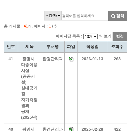
검색
총 게시물 :
41
개, 페이지 :
1
/ 5
페이지당 목록 :
씩 보기
변경
번호
제목
부서명
파일
작성일
조회수
41
광명시
환경관리과
2026-01-13
263
다중이용
시설
(공공시
설)
실내공기
질
자가측정
결과
공개
(2025년)
40
광명시
환경관리과
2025-02-28
422