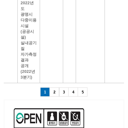
2022년
도
광명시
다중이용
시설
(공공시
설)
실내공기
질
자가측정
결과
공개
(2022년
3분기)
1
2
3
4
5