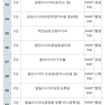
1단
금뎅이사거리(보건소 앞)
5400*
공공
53
700
1단
금당사거리(하안주공704동 맞은편)
5400*
행정
54
700
1단
하안남초교옆사거리
5400*
행정
55
700
1단
범안사거리청담본갈비앞
5400*
행정
56
700
2단
범안사거리구조물
5400*
공공
57
600
1단
범안사거리 도로변(돈까스인생 앞)
5400*
시책
58
700
2단
밤일1사거리성은교회앞
5400*
행정
59
600
1단
밤일2사거리(광명동 방향 버스정류장)
5400*
행정
60