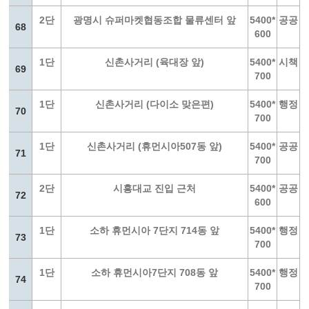
2단
광명시 슈퍼마켓협동조합 물류센터 앞
5400*
공공
68
600
1단
신촌사거리 (육대장 앞)
5400*
시책
69
700
1단
신촌사거리 (다이소 맞은편)
5400*
행정
70
700
1단
신촌사거리 (휴먼시아507동 앞)
5400*
공공
71
700
2단
시흥대교 진입 근처
5400*
공공
72
600
1단
소하 휴먼시아 7단지 714동 앞
5400*
행정
73
700
1단
소하 휴먼시아7단지 708동 앞
5400*
행정
74
700