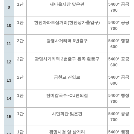
1단
새마을시장 맞은편
5400*
공공
9
700
1단
한진아파트삼거리(한진상가출입구)
5400*
공공
10
700
2단
광명사거리역 6번출구
5400*
행정
11
600
2단
광명사거리역 2번출구 왼쪽 환풍구
5400*
공공
12
600
2단
금천교 진입로
5400*
공공
13
600
1단
진미칼국수~CU편의점
5400*
행정
14
700
1단
시민회관 맞은편
5400*
공공
15
700
1단
광명시청 앞 삼거리
5400*
행정