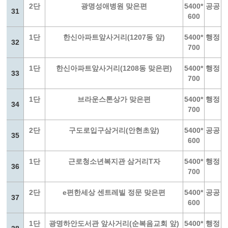
2단
광명성애병원 맞은편
5400*
공공
31
600
1단
한신아파트앞사거리(1207동 앞)
5400*
행정
32
700
1단
한신아파트앞사거리(1208동 맞은편)
5400*
행정
33
700
1단
브라운스톤상가 맞은편
5400*
행정
34
700
2단
구도로입구삼거리(안현초앞)
5400*
공공
35
600
1단
근로청소년복지관 삼거리T자
5400*
행정
36
700
2단
e편한세상 센트레빌 정문 맞은편
5400*
공공
37
600
1단
광명하안도서관 앞사거리(순복음교회 앞)
5400*
행정