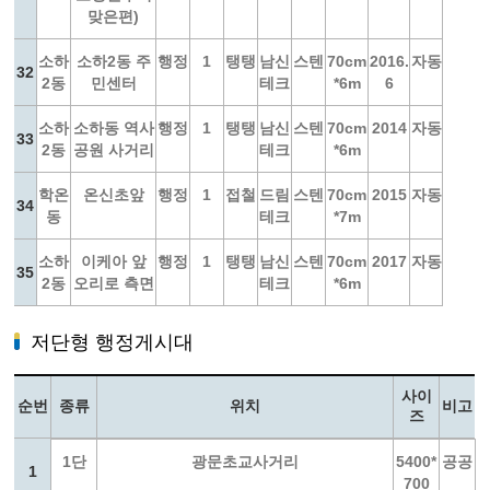
맞은편)
소하
소하2동 주
행정
1
탱탱
남신
스텐
70cm
2016.
자동
32
2동
민센터
테크
*6m
6
소하
소하동 역사
행정
1
탱탱
남신
스텐
70cm
2014
자동
33
2동
공원 사거리
테크
*6m
학온
온신초앞
행정
1
접철
드림
스텐
70cm
2015
자동
34
동
테크
*7m
소하
이케아 앞
행정
1
탱탱
남신
스텐
70cm
2017
자동
35
2동
오리로 측면
테크
*6m
저단형 행정게시대
사이
순번
종류
위치
비고
즈
1단
광문초교사거리
5400*
공공
1
700