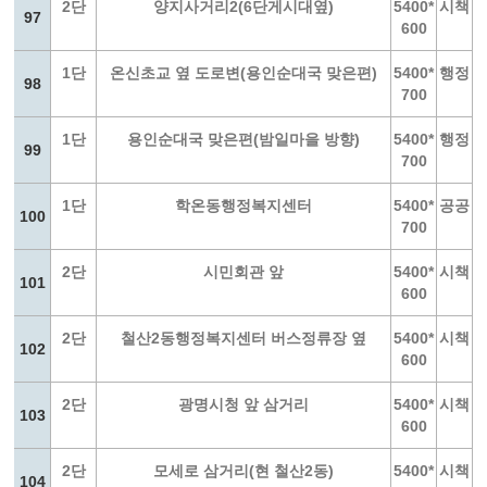
2단
양지사거리2(6단게시대옆)
5400*
시책
97
600
1단
온신초교 옆 도로변(용인순대국 맞은편)
5400*
행정
98
700
1단
용인순대국 맞은편(밤일마을 방향)
5400*
행정
99
700
1단
학온동행정복지센터
5400*
공공
100
700
2단
시민회관 앞
5400*
시책
101
600
2단
철산2동행정복지센터 버스정류장 옆
5400*
시책
102
600
2단
광명시청 앞 삼거리
5400*
시책
103
600
2단
모세로 삼거리(현 철산2동)
5400*
시책
104