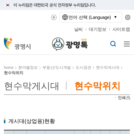
이 누리집은 대한민국 공식 전자정부 누리집입니다.
언어 선택 (Language)
날씨
대기정보
사이트맵
home
분야별정보
부동산/도시개발
도시경관
현수막게시대
현수막위치
현수막게시대
현수막위치
ㆍ인쇄
게시대(상업용)현황