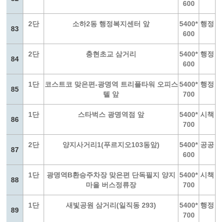
600
2단
소하2동 행정복지센터 앞
5400*
행정
83
600
2단
충현초교 삼거리
5400*
행정
84
600
1단
코스트코 맞은편-광명역 트리플타워 오피스
5400*
행정
85
텔 앞
700
1단
스타벅스 광명역점 앞
5400*
시책
86
700
2단
양지사거리1(푸르지오103동앞)
5400*
공공
87
600
1단
광명역B환승주차장 맞은편 단독필지 양지
5400*
시책
88
마을 버스정류장
700
1단
새빛공원 삼거리(일직동 293)
5400*
행정
89
700