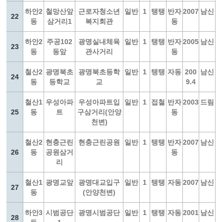
하안2
철망산앞
근로자청소년
일반
1
탱탱
반자
2007
남신
22
동
삼거리1
복지회관
동
하안2
주공102
광명실내체육
일반
1
탱탱
반자
2005
남신
23
동
동앞
관사거리
동
철산2
광명북초
광명북초등학
일반
1
탱탱
자동
200
남신
24
동
등학교
교
9.4
철산1
우성아파
우성아파트입
일반
1
접철
반자
2003
드림
25
동
트
구삼거리(안양
동
천변)
철산2
현충근린
현충근린공원
일반
1
탱탱
반자
2007
남신
26
동
공원삼거
동
리
철산1
광명교앞
광명대교입구
일반
1
탱탱
자동
2007
남신
27
동
(안양천변)
하안3
시범공단
광명시범공단
일반
1
탱탱
자동
2001
남신
28