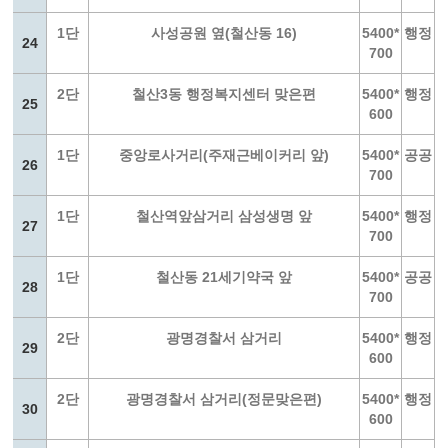
1단
사성공원 옆(철산동 16)
5400*
행정
24
700
2단
철산3동 행정복지센터 맞은편
5400*
행정
25
600
1단
중앙로사거리(주재근베이커리 앞)
5400*
공공
26
700
1단
철산역앞삼거리 삼성생명 앞
5400*
행정
27
700
1단
철산동 21세기약국 앞
5400*
공공
28
700
2단
광명경찰서 삼거리
5400*
행정
29
600
2단
광명경찰서 삼거리(정문맞은편)
5400*
행정
30
600