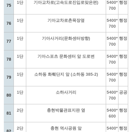
1단
기아교차로(고속도로진입로맞은편)
5400*
행정
75
700
1단
기아교차로촌목장옆
5400*
행정
76
700
1단
기아사거리(문화센터방향)
5400*
행정
77
700
1단
기아스포츠 문화센터 앞 도로변
5400*
행정
78
700
1단
소하동 화훼단지 앞 (소하동 385-2)
5400*
행정
79
700
1단
소하사거리
5400*
공공
80
700
2단
충현박물관표지판 옆
5400*
행정
81
600
2단
충현 역사공원 앞
5400*
행정
82