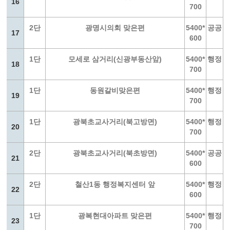
16
700
2단
광명시의회 맞은편
5400*
공공
17
600
1단
모세로 삼거리(신광부동산앞)
5400*
행정
18
700
1단
동원갈비맞은편
5400*
행정
19
700
1단
광북초교사거리(북고방면)
5400*
행정
20
700
2단
광북초교사거리(북초방면)
5400*
공공
21
600
2단
철산1동 행정복지센터 앞
5400*
행정
22
600
1단
광복현대아파트 맞은편
5400*
행정
23
700