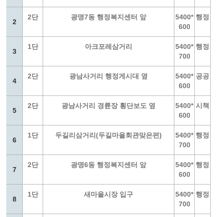
2단
광명7동 행정복지센터 앞
5400*
행정
2
600
1단
아크포레삼거리
5400*
행정
3
700
2단
광남사거리 행정게시대 옆
5400*
공공
4
600
2단
광남사거리 경륜장 횡단보도 옆
5400*
시책
5
600
1단
두길리삼거리(두길마을회관맞은편)
5400*
행정
6
700
2단
광명6동 행정복지센터 앞
5400*
행정
7
600
1단
새마을시장 입구
5400*
행정
8
700