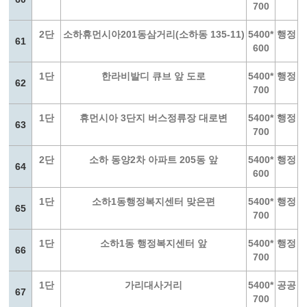
700
2단
소하휴먼시아201동삼거리(소하동 135-11)
5400*
행정
61
600
1단
한라비발디 큐브 앞 도로
5400*
행정
62
700
1단
휴먼시아 3단지 버스정류장 대로변
5400*
행정
63
700
2단
소하 동양2차 아파트 205동 앞
5400*
행정
64
600
1단
소하1동행정복지센터 맞은편
5400*
행정
65
700
1단
소하1동 행정복지센터 앞
5400*
행정
66
700
1단
가리대사거리
5400*
공공
67
700