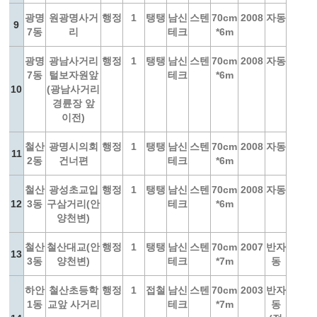
광명
원광명사거
행정
1
탱탱
남신
스텐
70cm
2008
자동
9
7동
리
테크
*6m
광명
광남사거리
행정
1
탱탱
남신
스텐
70cm
2008
자동
7동
털보자원앞
테크
*6m
10
(광남사거리
경륜장 앞
이전)
철산
광명시의회
행정
1
탱탱
남신
스텐
70cm
2008
자동
11
2동
건너편
테크
*6m
철산
광성초교입
행정
1
탱탱
남신
스텐
70cm
2008
자동
12
3동
구삼거리(안
테크
*6m
양천변)
철산
철산대교(안
행정
1
탱탱
남신
스텐
70cm
2007
반자
13
3동
양천변)
테크
*7m
동
하안
철산초등학
행정
1
접철
남신
스텐
70cm
2003
반자
1동
교앞 사거리
테크
*7m
동