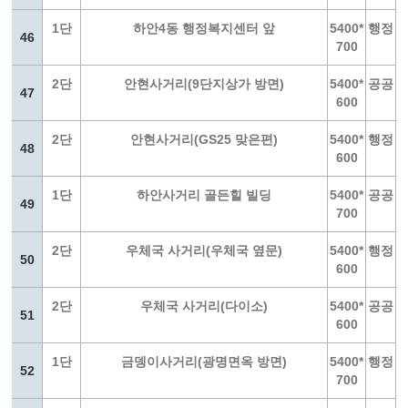
1단
하안4동 행정복지센터 앞
5400*
행정
46
700
2단
안현사거리(9단지상가 방면)
5400*
공공
47
600
2단
안현사거리(GS25 맞은편)
5400*
행정
48
600
1단
하안사거리 골든힐 빌딩
5400*
공공
49
700
2단
우체국 사거리(우체국 옆문)
5400*
행정
50
600
2단
우체국 사거리(다이소)
5400*
공공
51
600
1단
금뎅이사거리(광명면옥 방면)
5400*
행정
52
700