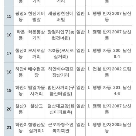
동
거리
거리
동
광명5
현진에버
새광명현진에
일반
1
탱탱
반자
2007
남신
15
동
빌앞
버빌
동
학온
학온동삼
장절리입구(농
일반
1
탱탱
반자
2007
남신
16
동
거리
협건너편)
동
철산3
모세로삼
702동(모세로
일반
1
탱탱
자동
200
남신
17
동
거리
삼거리)
9.4
하안4
배수펌프
하안배수펌프
일반
1
접철
반자
2002
드림
18
동
장
장삼거리
동
하안1
밤일마을
범안사거리(구
일반
1
탱탱
자동
201
남신
19
동
사거리
름산터널앞)
4.6
철산3
철산교
철산대교앞(한
일반
1
탱탱
반자
2007
남신
20
동
신아파트측)
동
하안2
철망산앞
근로자청소년
일반
1
탱탱
반자
2005
남신
21
동
삼거리1
복지회관
동