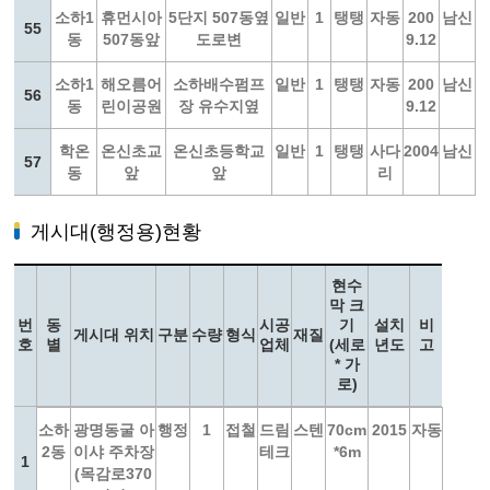
소하1
휴먼시아
5단지 507동옆
일반
1
탱탱
자동
200
남신
55
동
507동앞
도로변
9.12
소하1
해오름어
소하배수펌프
일반
1
탱탱
자동
200
남신
56
동
린이공원
장 유수지옆
9.12
학온
온신초교
온신초등학교
일반
1
탱탱
사다
2004
남신
57
동
앞
앞
리
게시대(행정용)현황
현수
막 크
번
동
시공
기
설치
비
게시대 위치
구분
수량
형식
재질
호
별
업체
(세로
년도
고
* 가
로)
소하
광명동굴 아
행정
1
접철
드림
스텐
70cm
2015
자동
2동
이샤 주차장
테크
*6m
1
(목감로370