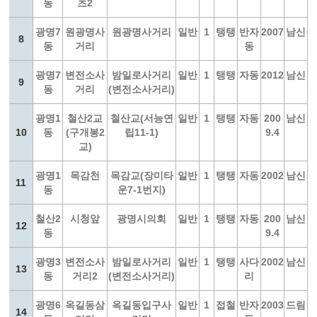
동
츠2
광명7
원광명사
원광명사거리
일반
1
탱탱
반자
2007
남신
8
동
거리
동
광명7
변전소사
밤일로사거리
일반
1
탱탱
자동
2012
남신
9
동
거리
(변전소사거리)
광명1
철산2교
철산교(서능연
일반
1
탱탱
자동
200
남신
10
동
(구개봉2
립11-1)
9.4
교)
광명1
목감천
목감교(장미타
일반
1
탱탱
자동
2002
남신
11
동
운7-1번지)
철산2
시청앞
광명시의회
일반
1
탱탱
자동
200
남신
12
동
9.4
광명3
변전소사
밤일로사거리
일반
1
탱탱
사다
2002
남신
13
동
거리2
(변전소사거리)
리
광명6
옥길동삼
옥길동입구사
일반
1
접철
반자
2003
드림
14