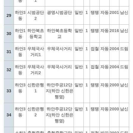
동
1
하안3
시범공단
광명시범공단
일반
1
탱탱
자동
2001
남신
29
동
2
하안1
하안북초
하안북초등학
일반
1
탱탱
자동
2016
남신
30
동
등학교
교
하안3
우체국사
우체국사거리
일반
1
접철
자동
2004
드림
31
동
거리1
하안3
우체국사
우체국사거리
일반
1
접철
자동
2004
드림
32
동
거리2
하안3
신한은행
하안주공12단
일반
1
탱탱
자동
2000
남신
33
동
1
지(하안 신한은
행옆)
하안3
신한은행
하안주공12단
일반
1
탱탱
자동
2000
남신
34
동
2
지(하안 신한은
행옆)