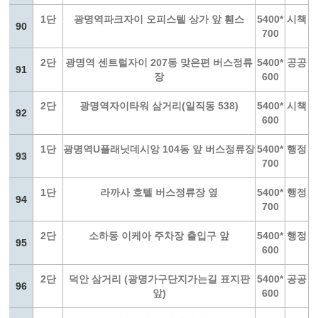
1단
광명역파크자이 오피스텔 상가 앞 휀스
5400*
시책
90
700
2단
광명역 센트럴자이 207동 맞은편 버스정류
5400*
공공
91
장
600
2단
광명역자이타워 삼거리(일직동 538)
5400*
시책
92
600
1단
광명역U플래닛데시앙 104동 앞 버스정류장
5400*
행정
93
700
1단
라까사 호텔 버스정류장 옆
5400*
행정
94
700
2단
소하동 이케아 주차장 출입구 앞
5400*
행정
95
600
2단
덕안 삼거리 (광명가구단지가는길 표지판
5400*
공공
96
앞)
600