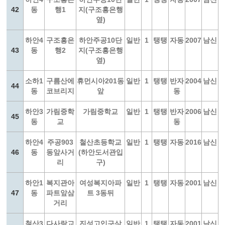
42
동
행1
지(구조흥은행
옆)
하안4
구조흥은
하안주공10단
일반
1
탱탱
자동
2007
남신
43
동
행2
지(구조흥은행
옆)
소하1
구름산에
휴먼시아201동
일반
1
탱탱
반자
2004
남신
44
동
코브리지
앞
동
하안3
가림중학
가림중학교
일반
1
탱탱
반자
2006
남신
45
동
교
동
하안4
주공903
철산초등학교
일반
1
탱탱
자동
2016
남신
46
동
동앞사거
(하안도서관입
리
구)
하안1
복지관아
여성복지아파
일반
1
탱탱
자동
2001
남신
47
동
파트앞삼
트 3동뒤
거리
철산3
다사랑교
진성고입구삼
일반
1
탱탱
자동
2001
남신