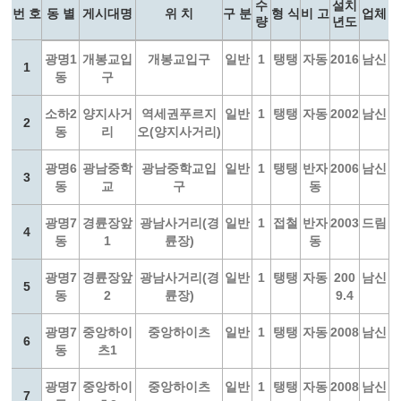
수
설치
번 호
동 별
게시대명
위 치
구 분
형 식
비 고
업체
량
년도
광명1
개봉교입
개봉교입구
일반
1
탱탱
자동
2016
남신
1
동
구
소하2
양지사거
역세권푸르지
일반
1
탱탱
자동
2002
남신
2
동
리
오(양지사거리)
광명6
광남중학
광남중학교입
일반
1
탱탱
반자
2006
남신
3
동
교
구
동
광명7
경륜장앞
광남사거리(경
일반
1
접철
반자
2003
드림
4
동
1
륜장)
동
광명7
경륜장앞
광남사거리(경
일반
1
탱탱
자동
200
남신
5
동
2
륜장)
9.4
광명7
중앙하이
중앙하이츠
일반
1
탱탱
자동
2008
남신
6
동
츠1
광명7
중앙하이
중앙하이츠
일반
1
탱탱
자동
2008
남신
7