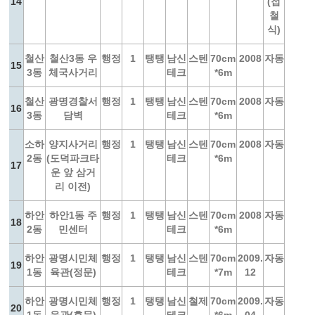
14
(접
철
식)
철산
철산3동 우
행정
1
탱탱
남신
스텐
70cm
2008
자동
15
3동
체국사거리
테크
*6m
철산
광명경찰서
행정
1
탱탱
남신
스텐
70cm
2008
자동
16
3동
담벽
테크
*6m
소하
양지사거리
행정
1
탱탱
남신
스텐
70cm
2008
자동
2동
(도덕파크타
테크
*6m
17
운 앞 삼거
리 이전)
하안
하안1동 주
행정
1
탱탱
남신
스텐
70cm
2008
자동
18
2동
민센터
테크
*6m
하안
광명시민체
행정
1
탱탱
남신
스텐
70cm
2009.
자동
19
1동
육관(정문)
테크
*7m
12
하안
광명시민체
행정
1
탱탱
남신
철제
70cm
2009.
자동
20