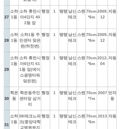
소하
소하 휴먼시
행정
1
탱탱
남신
스텐
70cm
2009.
자동
27
1동
아4단지 40
테크
*6m
12
2동 앞
소하
소하1동 주
행정
1
탱탱
남신
스텐
70cm
2009.
자동
28
1동
민센터 맞은
테크
*6m
12
편(하천변)
소하
소하 휴먼시
행정
1
탱탱
남신
스텐
70cm
2012.
자동
1동
아6단지 61
테크
*6m
04
29
1동 앞(에이
스광명타워
맞은편)
학온
학온동주민
행정
1
탱탱
남신
스텐
70cm
2007
반자
30
동
센터앞 삼거
테크
*7m
동
리
소하
SK테크노파
행정
1
탱탱
남신
스텐
70cm
2013
자동
1동
크(중앙대학
테크
*6m
31
교병원부지