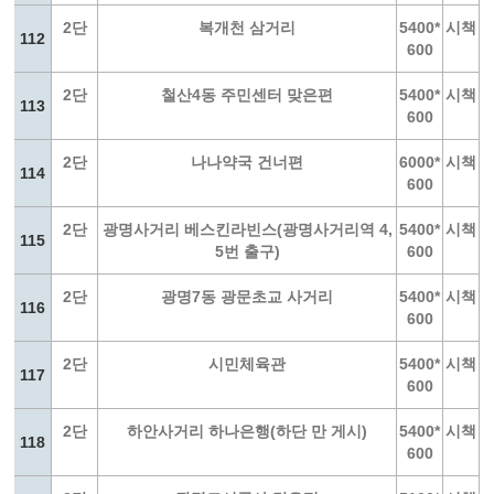
2단
복개천 삼거리
5400*
시책
112
600
2단
철산4동 주민센터 맞은편
5400*
시책
113
600
2단
나나약국 건너편
6000*
시책
114
600
2단
광명사거리 베스킨라빈스(광명사거리역 4,
5400*
시책
115
5번 출구)
600
2단
광명7동 광문초교 사거리
5400*
시책
116
600
2단
시민체육관
5400*
시책
117
600
2단
하안사거리 하나은행(하단 만 게시)
5400*
시책
118
600