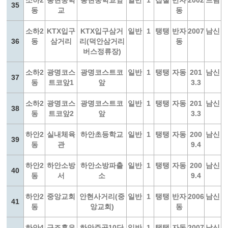
소하2
충현중학
충현중학교앞
일반
1
접철
반자
2002
드림
35
동
교
동
소하2
KTX입구
KTX입구삼거
일반
1
탱탱
반자
2007
남신
36
동
삼거리
리(덕안삼거리
동
버스정류장)
소하2
광명코스
광명코스트코
일반
1
탱탱
자동
201
남신
37
동
트코앞1
앞
3.3
소하2
광명코스
광명코스트코
일반
1
탱탱
자동
201
남신
38
동
트코앞2
앞
3.3
하안2
실내체육
하안초등학교
일반
1
탱탱
자동
200
남신
39
동
관
9.4
하안2
하안소방
하안소방파출
일반
1
탱탱
자동
200
남신
40
동
서
소
9.4
하안2
중앙교회
안현사거리(중
일반
1
탱탱
반자
2006
남신
41
동
앙교회)
동
하안4
구조흥은
하안주공10단
일반
1
탱탱
자동
2007
남신