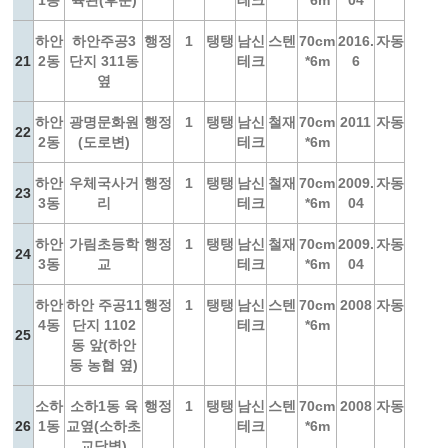
1동
육관(후문)
테크
*6m
04
하안
하안주공3
행정
1
탱탱
남신
스텐
70cm
2016.
자동
21
2동
단지 311동
테크
*6m
6
옆
하안
광명문화원
행정
1
탱탱
남신
철재
70cm
2011
자동
22
2동
(도로변)
테크
*6m
하안
우체국사거
행정
1
탱탱
남신
철재
70cm
2009.
자동
23
3동
리
테크
*6m
04
하안
가림초등학
행정
1
탱탱
남신
철재
70cm
2009.
자동
24
3동
교
테크
*6m
04
하안
하안 주공11
행정
1
탱탱
남신
스텐
70cm
2008
자동
4동
단지 1102
테크
*6m
25
동 앞(하안
동 농협 옆)
소하
소하1동 육
행정
1
탱탱
남신
스텐
70cm
2008
자동
26
1동
교옆(소하초
테크
*6m
교담벽)