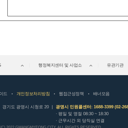
S
행정복지센터 및 사업소
유관기관
이드
개인정보처리방침
웹접근성정책
배너모음
경기도 광명시 시청로 20
|
광명시 민원콜센터: 1688-3399 (02-268
· 평일 및 명절 08:30 ~ 18:30
· 근무시간 외 당직실 연결
(C) 2022 GWANGMYEONG CITY.
ALL RIGHTS RESERVED.