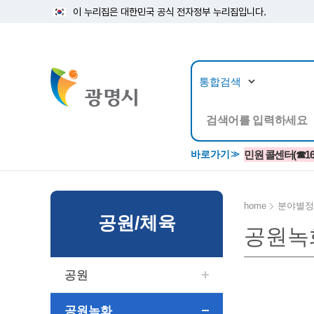
이 누리집은 대한민국 공식 전자정부 누리집입니다.
뉴스/정보공개
민원/
바로가기
민원 콜센터(☎1688
home
분야별정
공원/체육
공원녹
공지사항
광명시 생활종합안내서
시립예술단
소식지/
민원조
교육정
고시/공고/입법예고
종합민원실 안내도
단원소개
반상회
사전심
평생학
공원
행사ㆍ축제
종합민원상담센터
예술/공연단체
미디어
민원후
시 주간행사
우리 노무사 상담센터
광명시립예술단 티켓박스
민원1회
공원녹화