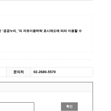
광명동굴딸기 스마트팜 체험프로그램
주말농장신청
상자텃밭신청
공유농업
 ‘공공누리_’
의 자유이용허락 표시제도에 따라 이용할 수
정장대여신청
문의처
02-2680-5570
확인