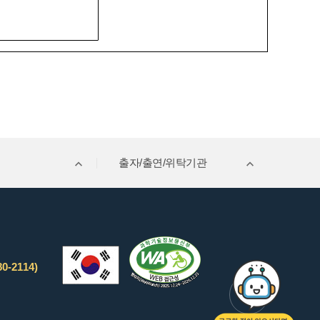
출자/출연/위탁기관
0-2114)