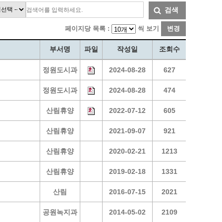
통계
청탁금지법 온라인 콜센터
검색
사회조사
365민원실 운영현황
페이지당 목록 :
씩 보기
변경
시민옴부즈만 제도 소개
민원서식
부서명
파일
작성일
조회수
길고양이 중성화 신청
정원도시과
2024-08-28
627
정원도시과
2024-08-28
474
산림휴양
2022-07-12
605
산림휴양
2021-09-07
921
산림휴양
2020-02-21
1213
산림휴양
2019-02-18
1331
산림
2016-07-15
2021
공원녹지과
2014-05-02
2109