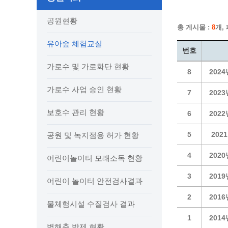
보도자료
민원상담전화
사회취약
보도자료(2021.4월이전)
어디서나 민원
폐업신고
공원현황
총 게시물 :
8
개,
광명시인생플러스센터
취업지원
전자시보
본인서명/인감신고/증명발급
구술 및
유아숲 체험교실
광명일자리센터
영화상영관 현황
채용박람
민원 제증명 수수료 면제사항
번호
출판사 및 인쇄소 현황
지역맞춤
행정처리기준편람
가로수 및 가로화단 현황
8
202
박물관/미술관 현황
공공일
행정정보공동이용
사전정보공표
문화유통업 현황
가로수 사업 승인 현황
시청안
지역공동
대법원인터넷등기소
7
202
행정정보공개안내
문화관광 해설사
주요시
직업 소
110화상수화통역서비스
보호수 관리 현황
6
202
정보공개 비공개 세부기준
광명의 
노동조
고객서비스 표준 매뉴얼
행정정보공개목록
광명시 
행정서비스헌장
5
202
공원 및 녹지점용 허가 현황
행정정보공개청구
광명의 
민원편람
4
202
어린이놀이터 모래소독 현황
국가유산관
조직정보공개
국내외 
출생·사망·혼인신고 등 10종에 대한 신고
절차
역사관
업무추진비(부서장)
시민이
3
201
어린이 놀이터 안전검사결과
자주하는 질문
업무추진비(시장·부시장·실국장)
2
201
상품권 구매·사용
물체험시설 수질검사 결과
인센티브 적립·사용
1
201
병해충 방제 현황