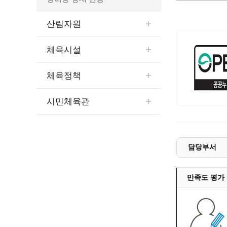
예산집행실명공개
센터소개
가족관
행정재산 관리위탁 현황 공개
산림자원
위치안내
여권민
공공시설물 설치 비용 공개
상담안내
부동산
인사운영통계
체육시설
시민의 소리
정보통신
겸직허가 현황
정보통신
주민자치센터
체육정책
정보통신
고향사랑기부제
시민체육관
세움터(건축 행정 시스템)
담당부서
만족도 평가