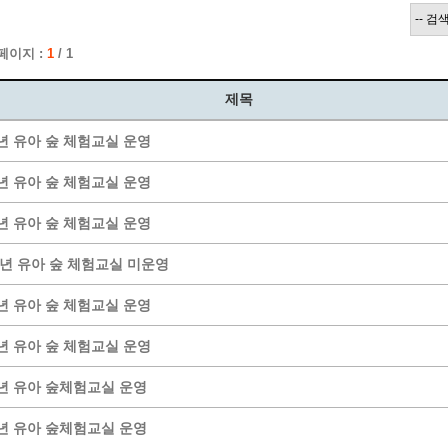
계층 전용상담창구
위원회 자료공개
 간소화서비스
열린감사
 페이지 :
1
/ 1
 프로그램 운영 현황
 전화민원
용역과제
회 현황
여행업 현황
제목
형 일자리 창출 지원사업
관광 편의시설업
4년 유아 숲 체험교실 운영
자리
관광 호텔업
내
체 일자리 사업
관광객 이용시설업 현황
3년 유아 숲 체험교실 운영
책
개소 현황
테마파크업 현황
2년 유아 숲 체험교실 운영
상징물
합
현황
1년 유아 숲 체험교실 미운영
역사
0년 유아 숲 체험교실 운영
교류
용시설
9년 유아 숲 체험교실 운영
6년 유아 숲체험교실 운영
4년 유아 숲체험교실 운영