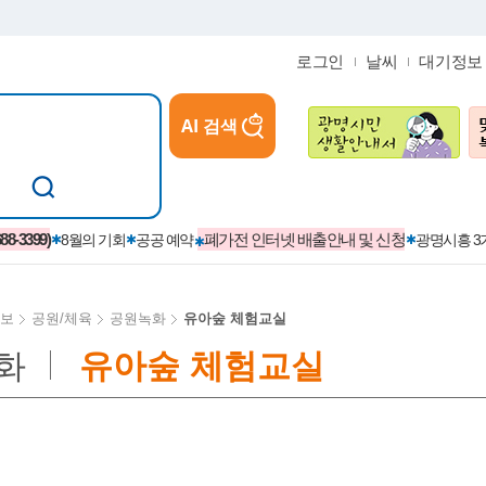
로그인
날씨
대기정보
AI 검색
참여
지역경제활성화/교육/일자리
-3399)
폐가전 인터넷 배출안내 및 신청
8월의 기회
공공 예약
광명시흥 
보
공원/체육
공원녹화
유아숲 체험교실
화
유아숲 체험교실
카카오톡플러스친구
정제도
보
시정자료실
설치현황
(재)경기도민회장학회 장학금
보
사청구제
습원
법무행정
발급 받을 수 있는 증명
교복지원금 신청
시정
견인제
입찰계약정보
서비스 이용제한 안내
초·중·고등학생 입학 축하금 
 방문 처리제
위반업소공개