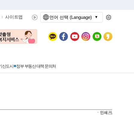
사이트맵
언어 선택 (Language)
문화관광
분야별정보
3기신도시
정부 부동산 대책 문의처
공공데이터개방
민원접수
청년 아르바이트 신청
착한가격지정업소란?
정보공개현황
정부24
착한가격지정업소
ㆍ인쇄
신청
포상금
민원처리공개
이용후기
지방공기업
민원서비스 종합평가 결과