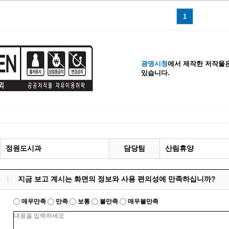
계등록
시민과의 대화
1
원
광명시 시민원탁회의
민원
민원신고센터
공사 감리원 배치신고
시민참여방
광명시청
에서 제작한 저작물은
설비 유지보수·관리 제도
행정규제 개혁
있습니다.
 사용전 검사
적극행정
광명시민대상
시민건의
고향사랑기부제
정원도시과
담당팀
산림휴양
지금 보고 계시는 화면의 정보와 사용 편의성에 만족하십니까?
매우만족
만족
보통
불만족
매우불만족