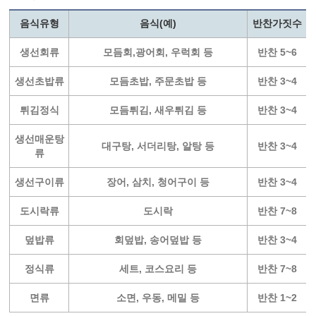
음식유형
음식(예)
반찬가짓수
생선회류
모듬회,광어회, 우럭회 등
반찬 5~6
생선초밥류
모듬초밥, 주문초밥 등
반찬 3~4
튀김정식
모듬튀김, 새우튀김 등
반찬 3~4
생선매운탕
대구탕, 서더리탕, 알탕 등
반찬 3~4
류
생선구이류
장어, 삼치, 청어구이 등
반찬 3~4
도시락류
도시락
반찬 7~8
덮밥류
회덮밥, 송어덮밥 등
반찬 3~4
정식류
세트, 코스요리 등
반찬 7~8
면류
소면, 우동, 메밀 등
반찬 1~2