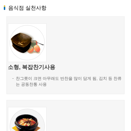
음식점 실천사항
소형, 복잡찬기사용
찬그릇이 크면 아무래도 반찬을 많이 담게 됨, 김치 등 찬류
는 공동찬통 사용