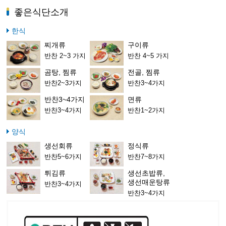
좋은식단소개
한식
찌개류
구이류
반찬 2~3 가지
반찬 4~5 가지
곰탕, 찜류
전골, 찜류
반찬2~3가지
반찬3~4가지
반찬3~4가지
면류
반찬3~4가지
반찬1~2가지
양식
생선회류
정식류
반찬5~6가지
반찬7~8가지
튀김류
생선초밥류,
생선매운탕류
반찬3~4가지
반찬3~4가지