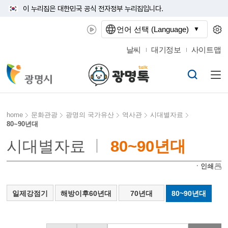
이 누리집은 대한민국 공식 전자정부 누리집입니다.
언어 선택 (Language)
날씨
대기정보
사이트맵
home
문화관광
광명의 국가유산
역사관
시대별자료
80~90년대
시대별자료
80~90년대
ㆍ인쇄
일제강점기
해방이후60년대
70년대
80~90년대