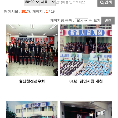
검색
총 게시물 :
181
개, 페이지 :
1
/ 19
페이지당 목록 :
씩 보기
변경
월남참전전우회
81년_광명시청 개청