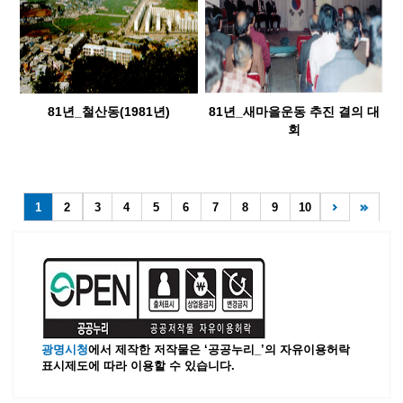
81년_철산동(1981년)
81년_새마을운동 추진 결의 대
회
1
2
3
4
5
6
7
8
9
10
광명시청
에서 제작한 저작물은 ‘공공누리_’
의 자유이용허락
표시제도에 따라 이용할 수 있습니다.