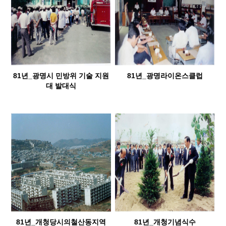
81년_광명시 민방위 기술 지원
81년_광명라이온스클럽
대 발대식
81년_개청당시의철산동지역
81년_개청기념식수