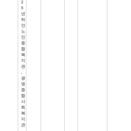
2
5
년
하
안
노
인
종
합
복
지
관
,
광
명
종
합
사
회
복
지
관
,