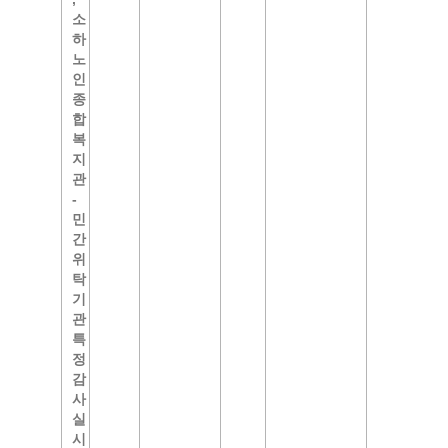
소
하
노
인
종
합
복
지
관
-
민
간
위
탁
기
관
특
정
감
사
실
시