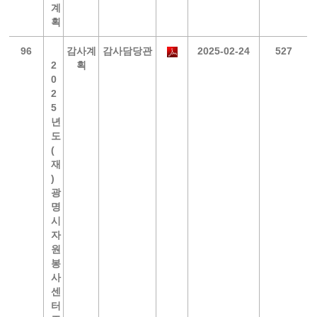
계
획
96
감사계
감사담당관
2025-02-24
527
2
획
0
2
5
년
도
(
재
)
광
명
시
자
원
봉
사
센
터