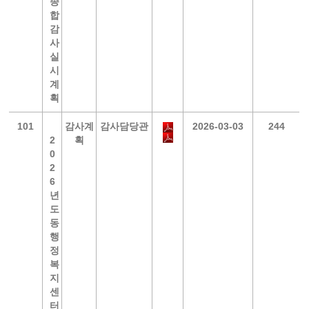
종
합
감
사
실
시
계
획
101
감사계
감사담당관
2026-03-03
244
2
획
0
2
6
년
도
동
행
정
복
지
센
터