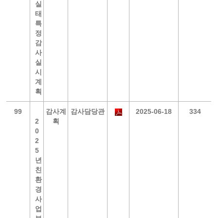
실
태
특
정
감
사
실
시
계
획
99
감사계
감사담당관
2025-06-18
334
2
획
0
2
5
년
친
환
경
사
업