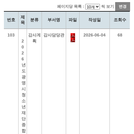
페이지당 목록 :
씩 보기
변경
제
번호
분류
부서명
파일
작성일
조회수
목
103
감사계
감사담당관
2026-06-04
68
2
획
0
2
6
년
도
광
명
시
청
소
년
재
단
종
합