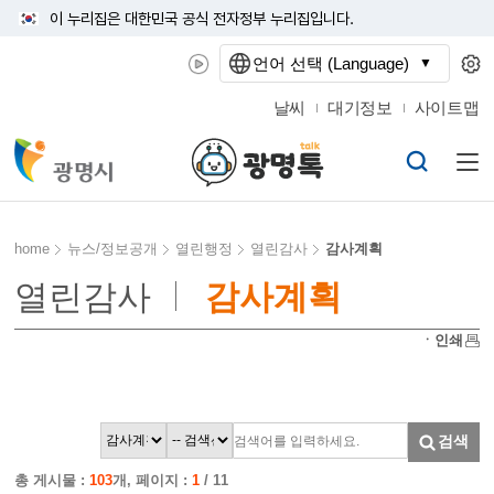
이 누리집은 대한민국 공식 전자정부 누리집입니다.
언어 선택 (Language)
날씨
대기정보
사이트맵
home
뉴스/정보공개
열린행정
열린감사
감사계획
열린감사
감사계획
ㆍ인쇄
검색
총 게시물 :
103
개, 페이지 :
1
/ 11