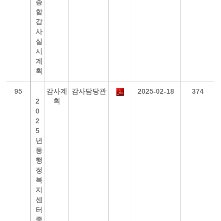
종
합
감
사
실
시
계
획
95
감사계
감사담당관
2025-02-18
374
2
획
0
2
5
년
동
행
정
복
지
센
터
종