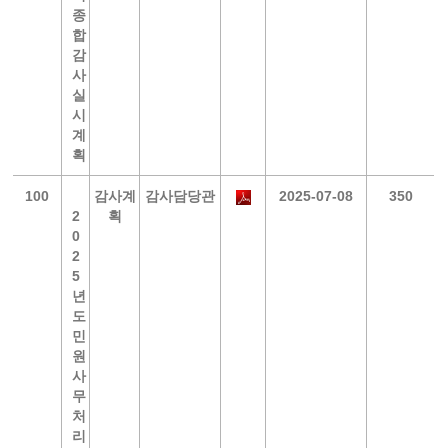
종
합
감
사
실
시
계
획
100
감사계
감사담당관
2025-07-08
350
2
획
0
2
5
년
도
민
원
사
무
처
리