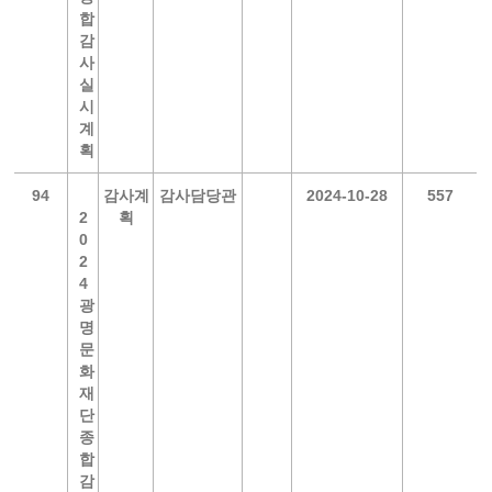
합
감
사
실
시
계
획
94
감사계
감사담당관
2024-10-28
557
2
획
0
2
4
광
명
문
화
재
단
종
합
감