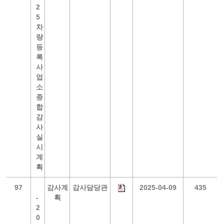
2
5
차
량
등
록
사
업
소
종
합
감
사
실
시
계
획
97
감사계
감사담당관
2025-04-09
435
-
획
2
0