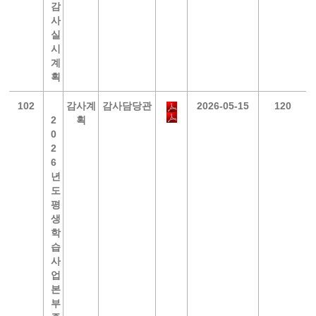
감
사
실
시
계
획
102
감사계
감사담당관
2026-05-15
120
2
획
0
2
6
년
도
평
생
학
습
사
업
본
부