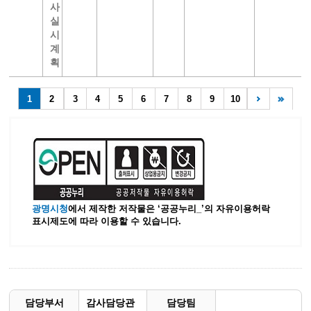
사
실
시
계
획
1
2
3
4
5
6
7
8
9
10
광명시청
에서 제작한 저작물은 ‘공공누리_’
의 자유이용허락
표시제도에 따라 이용할 수 있습니다.
담당부서
감사담당관
담당팀