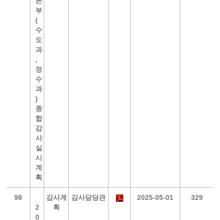
본
부
(
수
도
과
,
정
수
과
)
종
합
감
사
실
시
계
획
98
감사계
감사담당관
2025-05-01
329
2
획
0