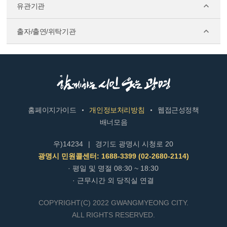
유관기관
출자/출연/위탁기관
홈페이지가이드
개인정보처리방침
웹접근성정책
배너모음
우)14234
|
경기도 광명시 시청로 20
광명시 민원콜센터: 1688-3399 (02-2680-2114)
· 평일 및 명절 08:30 ~ 18:30
· 근무시간 외 당직실 연결
COPYRIGHT(C) 2022 GWANGMYEONG CITY.
ALL RIGHTS RESERVED.