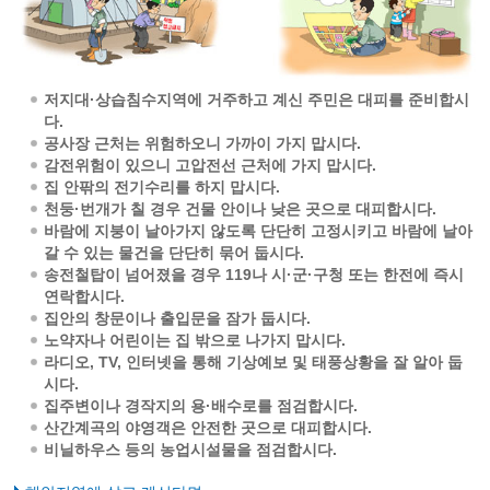
저지대·상습침수지역에 거주하고 계신 주민은 대피를 준비합시
다.
공사장 근처는 위험하오니 가까이 가지 맙시다.
감전위험이 있으니 고압전선 근처에 가지 맙시다.
집 안팎의 전기수리를 하지 맙시다.
천둥·번개가 칠 경우 건물 안이나 낮은 곳으로 대피합시다.
바람에 지붕이 날아가지 않도록 단단히 고정시키고 바람에 날아
갈 수 있는 물건을 단단히 묶어 둡시다.
송전철탑이 넘어졌을 경우 119나 시·군·구청 또는 한전에 즉시
연락합시다.
집안의 창문이나 출입문을 잠가 둡시다.
노약자나 어린이는 집 밖으로 나가지 맙시다.
라디오, TV, 인터넷을 통해 기상예보 및 태풍상황을 잘 알아 둡
시다.
집주변이나 경작지의 용·배수로를 점검합시다.
산간계곡의 야영객은 안전한 곳으로 대피합시다.
비닐하우스 등의 농업시설물을 점검합시다.