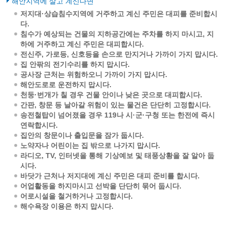
해안지역에 살고 계신다면
저지대·상습침수지역에 거주하고 계신 주민은 대피를 준비합시
다.
침수가 예상되는 건물의 지하공간에는 주차를 하지 마시고, 지
하에 거주하고 계신 주민은 대피합시다.
전신주, 가로등, 신호등을 손으로 만지거나 가까이 가지 맙시다.
집 안팎의 전기수리를 하지 맙시다.
공사장 근처는 위험하오니 가까이 가지 맙시다.
해안도로로 운전하지 맙시다.
천둥·번개가 칠 경우 건물 안이나 낮은 곳으로 대피합시다.
간판, 창문 등 날아갈 위험이 있는 물건은 단단히 고정합시다.
송전철탑이 넘어졌을 경우 119나 시·군·구청 또는 한전에 즉시
연락합시다.
집안의 창문이나 출입문을 잠가 둡시다.
노약자나 어린이는 집 밖으로 나가지 맙시다.
라디오, TV, 인터넷을 통해 기상예보 및 태풍상황을 잘 알아 둡
시다.
바닷가 근처나 저지대에 계신 주민은 대피 준비를 합시다.
어업활동을 하지마시고 선박을 단단히 묶어 둡시다.
어로시설을 철거하거나 고정합시다.
해수욕장 이용은 하지 맙시다.