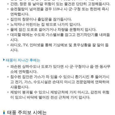
간판, 창문 등 날아갈 위험이 있는 물건은 단단히 고정해둡시다.
송전철탑이 넘어졌을 경우 119나 시·군·구청 또는 한전에 즉시
연락합시다.
집안의 창문이나 출입문을 잠가둡시다.
노약자나 어린이는 집 밖으로 나가지 맙시다.
물에 잠긴 도로로 걸어가거나 차량을 운행하지 맙시다.
대피할 때에는 수도와 가스밸브를 잠그고 전기차단기를 내려둡
시다.
라디오, TV, 인터넷을 통해 기상예보 및 호우상황을 잘 알아 둡
시다.
태풍이 지나간 후에는
파손된 상하수도나 도로가 있다면 시·군·구청이나 읍·면·동사무
소에 연락합시다.
침수된 집안은 가스가 차 있을 수 있으니 환기시킨 후 들어가시
고 전기, 가스, 수도시설은 손대지 마시고 전문업체에 연락하여
사용합시다.
제방이 붕괴될 수 있으니 제방근처에 가지 마시고, 감전의 위험
이 있으니 바닥에 떨어진 전선 근처에 가지 맙시다.
태풍 주의보 시에는