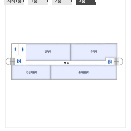
지하1층
1층
2층
3층