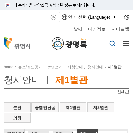
이 누리집은 대한민국 공식 전자정부 누리집입니다.
언어 선택 (Language)
날씨
대기정보
사이트맵
home
뉴스/정보공개
광명소개
시청안내
청사안내
제1별관
청사안내
제1별관
ㆍ인쇄
본관
종합민원실
제1별관
제2별관
외청