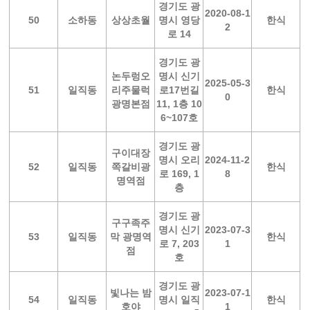
경기도 광
2020-08-1
50
소하동
상상초월
명시 영당
한식
2
로 14
경기도 광
논두렁오
명시 신기
2025-05-3
51
일직동
리주물럭
로17번길
한식
0
광명본점
11, 1층 10
6~107호
경기도 광
구이대장
명시 오리
2024-11-2
52
일직동
쪽갈비광
한식
로 169, 1
8
명역점
층
경기도 광
구구족주
명시 신기
2023-07-3
53
일직동
막 광명역
한식
로 7, 203
1
점
호
경기도 광
빛나는 밤
2023-07-1
54
일직동
명시 일직
한식
호야
1