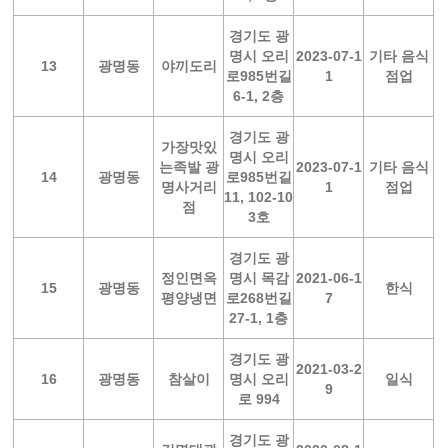
경기도 광
명시 오리
2023-07-1
기타 음식
13
광명동
야끼도리
로985번길
1
점업
6-1, 2층
경기도 광
가장맛있
명시 오리
는족발 광
2023-07-1
기타 음식
14
광명동
로985번길
명사거리
1
점업
11, 102-10
점
3호
경기도 광
정인면옥
명시 목감
2021-06-1
15
광명동
한식
평양냉면
로268번길
7
27-1, 1층
경기도 광
2021-03-2
16
광명동
참살이
명시 오리
일식
9
로 994
경기도 광