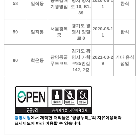
송도갈매
명시 양지
2020-08-1
58
일직동
한식
기광명점
로 16, B1-
1
39
경기도 광
서울경복
2020-08-1
59
일직동
명시 양달
한식
궁
1
로 8
경기도 광
광명동굴
명시 가학
2021-03-2
기타 음식
60
학온동
푸드코트
로85번길
9
점업
142, 2층
광명시청
에서 제작한 저작물은 ‘공공누리_’
의 자유이용허락
표시제도에 따라 이용할 수 있습니다.