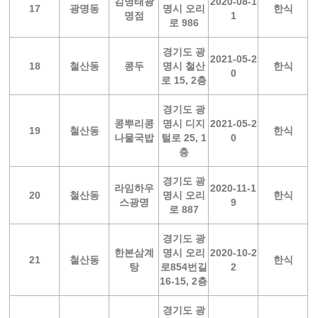
김명태광
2020-08-1
17
광명동
명시 오리
한식
명점
1
로 986
경기도 광
2021-05-2
18
철산동
콩두
명시 철산
한식
0
로 15, 2층
경기도 광
콩뿌리콩
명시 디지
2021-05-2
19
철산동
한식
나물국밥
털로 25, 1
0
층
경기도 광
라임하우
2020-11-1
20
철산동
명시 오리
한식
스광명
9
로 887
경기도 광
한본삼계
명시 오리
2020-10-2
21
철산동
한식
탕
로854번길
2
16-15, 2층
경기도 광