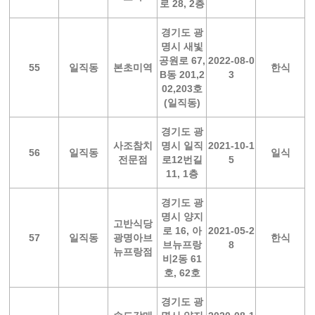
로 28, 2층
경기도 광
명시 새빛
공원로 67,
2022-08-0
55
일직동
본초미역
한식
B동 201,2
3
02,203호
(일직동)
경기도 광
사조참치
명시 일직
2021-10-1
56
일직동
일식
전문점
로12번길
5
11, 1층
경기도 광
명시 양지
고반식당
로 16, 아
2021-05-2
57
일직동
광명아브
한식
브뉴프랑
8
뉴프랑점
비2동 61
호, 62호
경기도 광