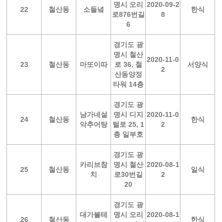
명시 오리
2020-09-2
22
철산동
소들녘
한식
로876번길
8
6
경기도 광
명시 철산
2020-11-0
23
철산동
마또이따
로 36, 철
서양식
2
산동양정
타워 14층
경기도 광
남가네설
명시 디지
2020-11-0
24
철산동
한식
악추어탕
털로 25, 1
2
층 일부호
경기도 광
카리브참
명시 철산
2020-08-1
25
철산동
일식
치
로30번길
2
20
경기도 광
대가볼테
명시 오리
2020-08-1
26
철산동
한식