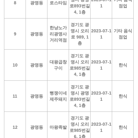
8
광명동
로스타임
로893번길
1
점업
4, 1층
경기도 광
한냥노가
명시 오리
2023-07-1
기타 음식
9
광명동
리광명사
로 989, 1
1
점업
거리역점
층
경기도 광
대왕곱창
명시 오리
2023-07-1
10
광명동
한식
구이
로985번길
1
4, 1층
경기도 광
뻥쟁이네
명시 광명
2023-07-1
11
광명동
한식
제주돼지
로893번길
1
4, 1층
경기도 광
명시 오리
2023-07-1
12
광명동
마왕족발
한식
로985번길
1
6, 1층