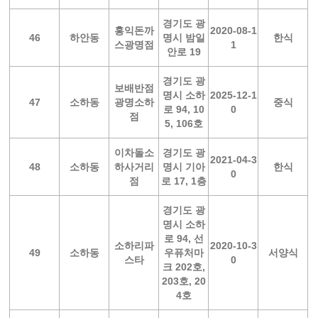
경기도 광
홍익돈까
2020-08-1
46
하안동
명시 밤일
한식
스광명점
1
안로 19
경기도 광
보배반점
명시 소하
2025-12-1
47
소하동
광명소하
중식
로 94, 10
0
점
5, 106호
이차돌소
경기도 광
2021-04-3
48
소하동
하사거리
명시 기아
한식
0
점
로 17, 1층
경기도 광
명시 소하
로 94, 선
소하리파
2020-10-3
49
소하동
우퓨처마
서양식
스타
0
크 202호,
203호, 20
4호