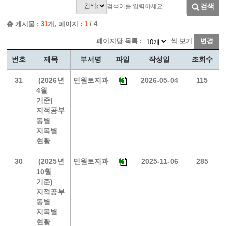
검색
총 게시물 :
31
개, 페이지 :
1
/ 4
페이지당 목록 :
씩 보기
변경
번호
제목
부서명
파일
작성일
조회수
31
(2026년
민원토지과
2026-05-04
115
4월
기준)
지적공부
동별_
지목별
현황
30
(2025년
민원토지과
2025-11-06
285
10월
기준)
지적공부
동별_
지목별
현황