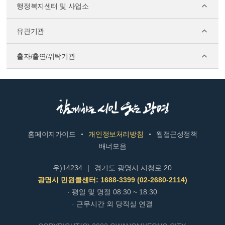
행정복지센터 및 사업소
유관기관
출자/출연/위탁기관
홈페이지가이드
개인정보처리방침
웹접근성정책
배너모음
우)14234
|
경기도 광명시 시청로 20
광명시 민원콜센터: 1688-3399 (02-2680-2114)
· 평일 및 명절 08:30 ~ 18:30
· 근무시간 외 당직실 연결