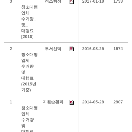
3
청소행정
2017-01-18
1733
청소대행
업체_
수거량_
및_
대행료
[2016]
2
부서선택
2016-03-25
1974
청소대행
업체
수거량
및
대행료
(2015년
기준)
1
자원순환과
2014-05-28
2907
청소대행
업체
수거량
및
대행료