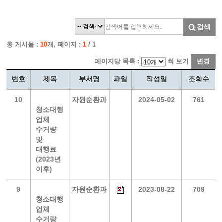
검색
총 게시물 :
10
개, 페이지 :
1
/ 1
페이지당 목록 :
씩 보기
변경
번호
제목
부서명
파일
작성일
조회수
10
자원순환과
2024-05-02
761
청소대행
업체
수거량
및
대행료
(2023년
이후)
9
자원순환과
2023-08-22
709
청소대행
업체
수거량